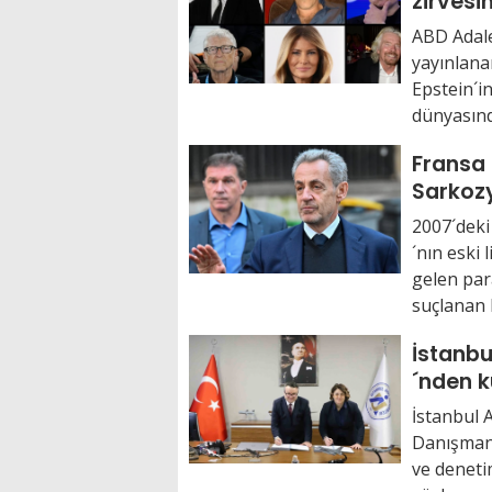
zirvesi
bağlant
ABD Adale
yayınlanan
Epstein´i
dünyasınd
Fransa
Sarkozy
2007´deki
´nın eski
gelen par
suçlanan F
İstanbu
´nden 
kurumuy
İstanbul 
Danışmanl
ve denetim