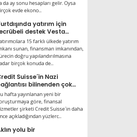
a da ay sonu hesapları gelir. Oysa
irçok evde ekono...
urtdışında yatırım için
ecrübeli destek Vesta
lobal
atırımcılara 15 farklı ülkede yatırım
mkanı sunan, finansman imkanından,
ürecin doğru yapılandırılmasına
adar birçok konuda de...
redit Suisse´in Nazi
ağlantısı bilinenden çok
aha fazlaymış
u hafta yayınlanan yeni bir
oruşturmaya göre, finansal
izmetler şirketi Credit Suisse´in daha
nce açıkladığından yüzlerc...
klın yolu bir