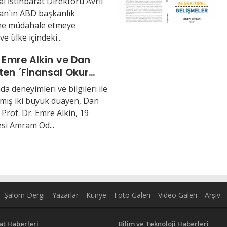
l İstihbarat Direktörü Avril
ran´ın ABD başkanlık
ine müdahale etmeye
 ve ülke içindeki...
. Emre Alkin ve Dan
ten ´Finansal Okur
k´
a deneyimleri ve bilgileri ile
ış iki büyük duayen, Dan
Prof. Dr. Emre Alkin, 19
si Amram Od...
Şalom Dergi
Yazarlar
Künye
Foto Galeri
Video Galeri
Arşiv
at Haberleri
Bilim ve Teknoloji Haberleri