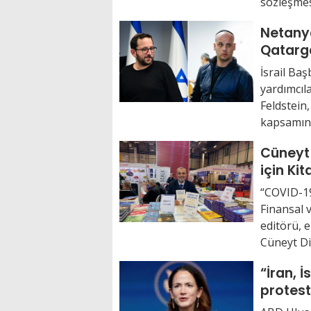
sözleşmes
Netany
Qatarg
tutukla
İsrail Ba
yardımcıla
Feldstein
kapsamında
Cüneyt
için Ki
“COVID-1
Finansal v
editörü, 
Cüneyt Di
“İran, İs
protest