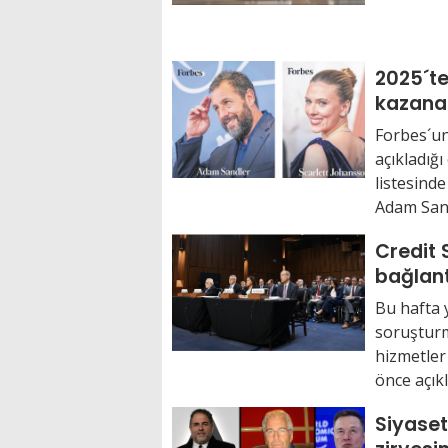
2025´t
kazanan
Forbes´un
açıkladığ
listesind
Adam Sandl
Credit 
bağlant
fazla çı
Bu hafta 
soruşturm
hizmetler 
önce açıkl
Siyaset