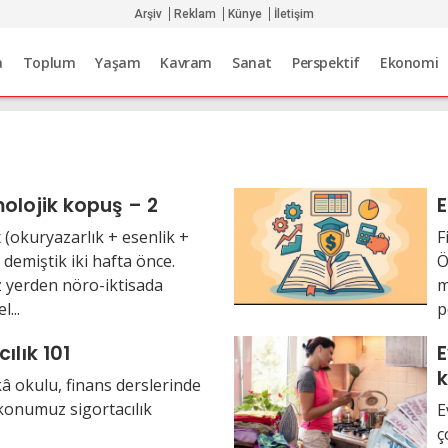
Arşiv
Reklam
Künye
İletişim
a
Toplum
Yaşam
Kavram
Sanat
Perspektif
Ekonomi
olojik kopuş – 2
E
 (okuryazarlık + esenlik +
F
demiştik iki hafta önce.
Ö
z yerden nöro-iktisada
m
...
p
ılık 101
E
ka
â okulu, finans derslerinde
ş
konumuz sigortacılık
E
ç