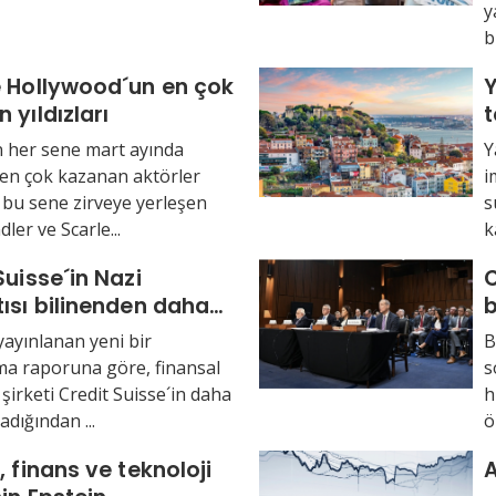
y
b
e Hollywood´un en çok
Y
 yıldızları
t
G
 her sene mart ayında
Y
ı en çok kazanan aktörler
i
e bu sene zirveye yerleşen
s
er ve Scarle...
k
Suisse´in Nazi
C
ısı bilinenden daha
b
ktı
d
yayınlanan yeni bir
B
a raporuna göre, finansal
s
şirketi Credit Suisse´in daha
h
adığından ...
ö
, finans ve teknoloji
A