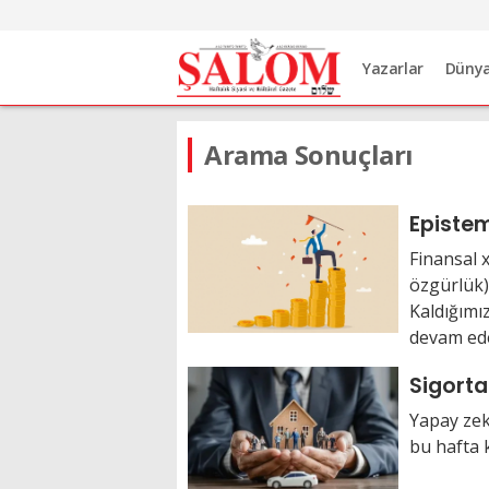
Yazarlar
Düny
Arama Sonuçları
Epistem
Finansal x
özgürlük) 
Kaldığımı
devam edel
Sigortac
Yapay zek
bu hafta 