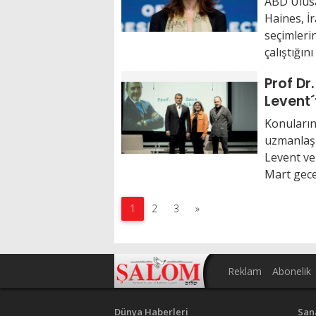
ABD Ulusa
Haines, İ
seçimler
çalıştığını
Prof Dr
Levent´
Yazarlı
Konularınd
uzmanlaşm
Levent ve 
Mart gece
1
2
3
»
Reklam
Abonelik
Dünya Haberleri
San