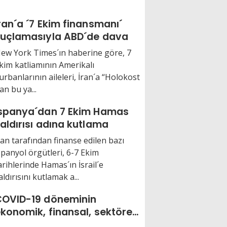
ran´a ´7 Ekim finansmanı´
uçlamasıyla ABD´de dava
ew York Times´ın haberine göre, 7
kim katliamının Amerikalı
urbanlarının aileleri, İran´a “Holokost
tan bu ya...
spanya´dan 7 Ekim Hamas
aldırısı adına kutlama
ran tarafından finanse edilen bazı
spanyol örgütleri, 6-7 Ekim
arihlerinde Hamas´ın İsrail´e
aldırısını kutlamak a...
OVID-19 döneminin
konomik, finansal, sektörel
tkileri kitaplaştı