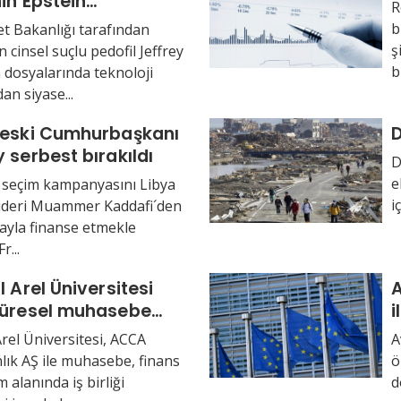
nin Epstein
R
ıları ortaya çıktı
b
t Bakanlığı tarafından
ş
 cinsel suçlu pedofil Jeffrey
b
n dosyalarında teknoloji
an siyase...
 eski Cumhurbaşkanı
 serbest bırakıldı
D
e
 seçim kampanyasını Libya
i
 lideri Muammer Kaddafi´den
ayla finanse etmekle
r...
l Arel Üniversitesi
A
küresel muhasebe
i
la iş birliği
Arel Üniversitesi, ACCA
A
ık AŞ ile muhasebe, finans
ö
 alanında iş birliği
d