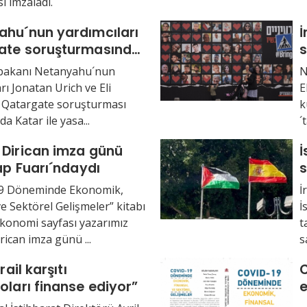
i imzaladı.
ahu´nun yardımcıları
İ
ate soruşturmasında
s
ndı
şbakanı Netanyahu´nun
N
rı Jonatan Urich ve Eli
E
, Qatargate soruşturması
k
 Katar ile yasa...
´
 Dirican imza günü
İ
tap Fuarı´ndaydı
s
9 Döneminde Ekonomik,
İ
e Sektörel Gelişmeler” kitabı
İ
ekonomi sayfası yazarımız
t
rican imza günü ...
s
rail karşıtı
C
oları finanse ediyor”
e
e