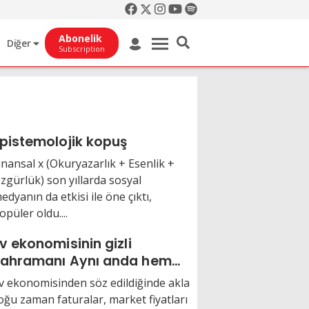
Abonelik
Diğer
Subscription
pistemolojik kopuş
inansal x (Okuryazarlık + Esenlik +
zgürlük) son yıllarda sosyal
edyanın da etkisi ile öne çıktı,
opüler oldu....
v ekonomisinin gizli
hramanı Aynı anda hem
ef hem diplomat
v ekonomisinden söz edildiğinde akla
oğu zaman faturalar, market fiyatları