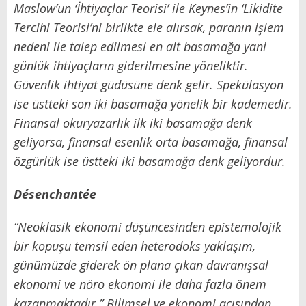
Maslow’un ‘İhtiyaçlar Teorisi’ ile Keynes’in ‘Likidite
Tercihi Teorisi’ni birlikte ele alırsak, paranın işlem
nedeni ile talep edilmesi en alt basamağa yani
günlük ihtiyaçların giderilmesine yöneliktir.
Güvenlik ihtiyat güdüsüne denk gelir. Spekülasyon
ise üstteki son iki basamağa yönelik bir kademedir.
Finansal okuryazarlık ilk iki basamağa denk
geliyorsa, finansal esenlik orta basamağa, finansal
özgürlük ise üstteki iki basamağa denk geliyordur.
Désenchantée
“Neoklasik ekonomi düşüncesinden epistemolojik
bir kopuşu temsil eden heterodoks yaklaşım,
günümüzde giderek ön plana çıkan davranışsal
ekonomi ve nöro ekonomi ile daha fazla önem
kazanmaktadır.”
Bilimsel ve ekonomi açısından