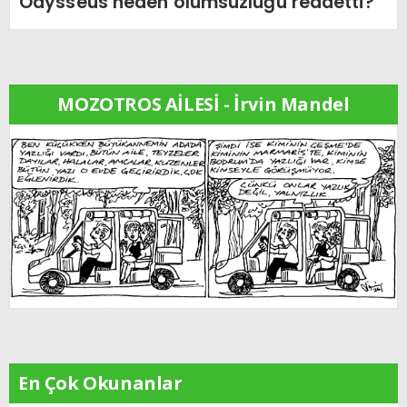
Odysseus neden ölümsüzlüğü reddetti?
MOZOTROS AİLESİ - İrvin Mandel
En Çok Okunanlar