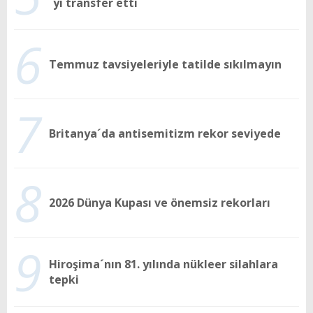
´yı transfer etti
6
Temmuz tavsiyeleriyle tatilde sıkılmayın
7
Britanya´da antisemitizm rekor seviyede
8
2026 Dünya Kupası ve önemsiz rekorları
9
Hiroşima´nın 81. yılında nükleer silahlara
tepki