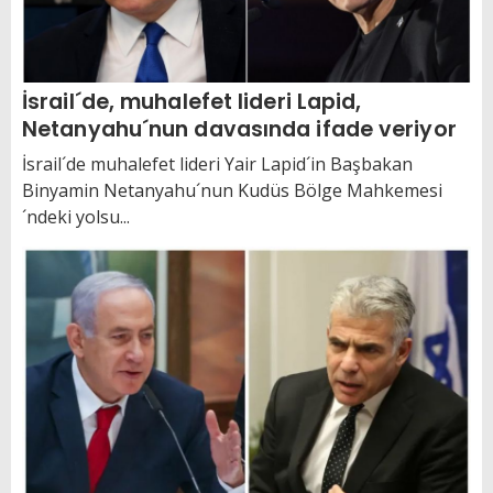
İsrail´de, muhalefet lideri Lapid,
Netanyahu´nun davasında ifade veriyor
İsrail´de muhalefet lideri Yair Lapid´in Başbakan
Binyamin Netanyahu´nun Kudüs Bölge Mahkemesi
´ndeki yolsu...