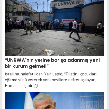
“UNRWA´nın yerine barışa adanmış yeni
bir kurum gelmeli”
İsrail muhalefet lideri Yair Lapid, “Filistinli çocukları
eğitme süsü vererek yeni nesillere nefret aşılayan,
Hamas ile iş birliği...