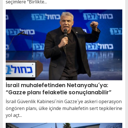
seçimlere “Birlikte...
İsrail muhalefetinden Netanyahu´ya:
“Gazze planı felaketle sonuçlanabilir”
İsrail Güvenlik Kabinesi´nin Gazze´ye askeri operasyon
öngören planı, ülke içinde muhalefetin sert tepkilerine
yol açt...