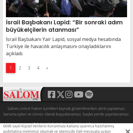
İsrail Başbakanı Lapid: “Bir sonraki adım
büyükelçilerin atanması”
İsrail Başbakanı Yair Lapid, sosyal medya hesabında
Türkiye ile havacılık anlaşmasını onayladıklarını
açıkladı.
1
2
3
4
»
Salom.com.tr haber içerikleri kaynak gösterilmeden alıntı yapılamaz,
kanuna aykırı ve izinsiz olarak kopyalanamaz, başka yerde yayınlanamaz.
© Şalom Haftalık Siyasi ve Kültürel Gazete
6698 sayılı Kişisel Verilerin Korunması Kanunu uyarınca hazırlanmış
Tüm hakları saklıdır.
aydınlatma metnimizi okumak ve sitemizde ilgili mevzuata uygun