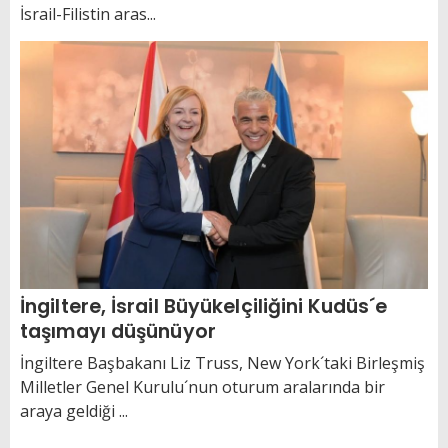
İsrail-Filistin aras...
İngiltere, İsrail Büyükelçiliğini Kudüs´e
taşımayı düşünüyor
İngiltere Başbakanı Liz Truss, New York´taki Birleşmiş
Milletler Genel Kurulu´nun oturum aralarında bir
araya geldiği ...