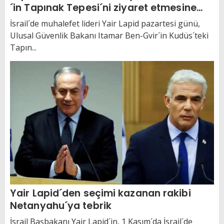
´in Tapınak Tepesi´ni ziyaret etmesine
izin verilmemeli´´
İsrail´de muhalefet lideri Yair Lapid pazartesi günü,
Ulusal Güvenlik Bakanı Itamar Ben-Gvir´in Kudüs´teki
Tapın...
Yair Lapid´den seçimi kazanan rakibi
Netanyahu´ya tebrik
İsrail Başbakanı Yair Lapid´in, 1 Kasım´da İsrail´de