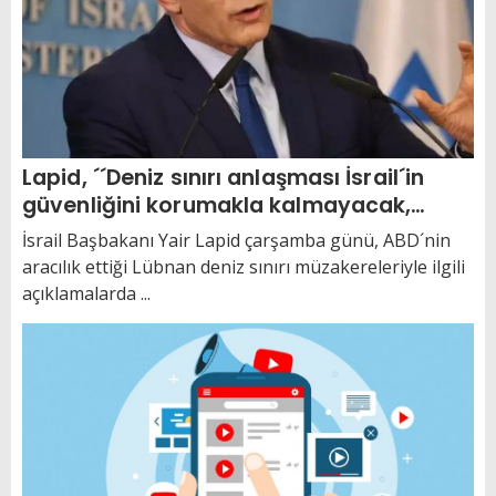
Lapid, ´´Deniz sınırı anlaşması İsrail´in
güvenliğini korumakla kalmayacak,
güçlendirecek´´
İsrail Başbakanı Yair Lapid çarşamba günü, ABD´nin
aracılık ettiği Lübnan deniz sınırı müzakereleriyle ilgili
açıklamalarda ...