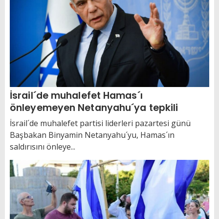
İsrail´de muhalefet Hamas´ı
önleyemeyen Netanyahu´ya tepkili
İsrail´de muhalefet partisi liderleri pazartesi günü
Başbakan Binyamin Netanyahu´yu, Hamas´ın
saldırısını önleye...