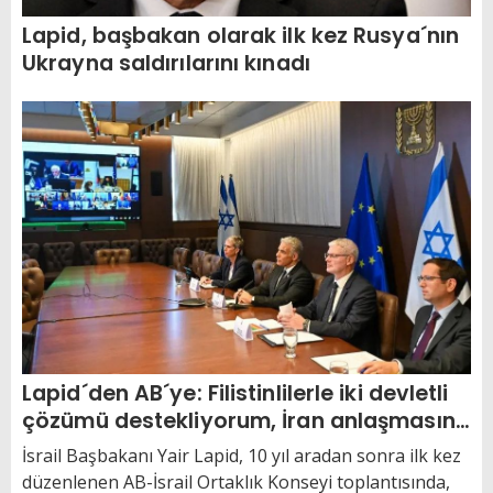
Lapid, başbakan olarak ilk kez Rusya´nın
Ukrayna saldırılarını kınadı
Lapid´den AB´ye: Filistinlilerle iki devletli
çözümü destekliyorum, İran anlaşmasına
karşıyım
İsrail Başbakanı Yair Lapid, 10 yıl aradan sonra ilk kez
düzenlenen AB-İsrail Ortaklık Konseyi toplantısında,