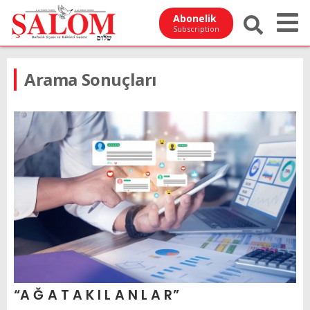
Abonelik
Subscription
Arama Sonuçları
“A Ğ A T A K I L A N L A R”