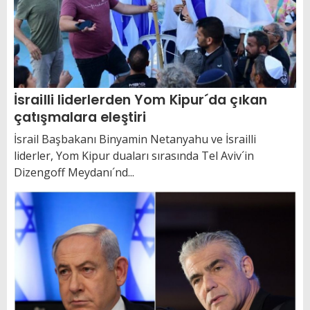
İsrailli liderlerden Yom Kipur´da çıkan
çatışmalara eleştiri
İsrail Başbakanı Binyamin Netanyahu ve İsrailli
liderler, Yom Kipur duaları sırasında Tel Aviv´in
Dizengoff Meydanı´nd...