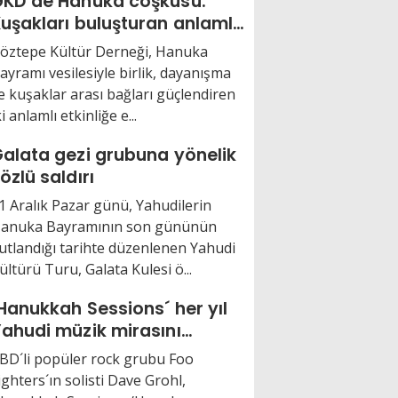
KD´de Hanuka coşkusu:
uşakları buluşturan anlamlı
ünler
öztepe Kültür Derneği, Hanuka
ayramı vesilesiyle birlik, dayanışma
e kuşaklar arası bağları güçlendiren
ki anlamlı etkinliğe e...
alata gezi grubuna yönelik
özlü saldırı
1 Aralık Pazar günü, Yahudilerin
anuka Bayramının son gününün
utlandığı tarihte düzenlenen Yahudi
ültürü Turu, Galata Kulesi ö...
Hanukkah Sessions´ her yıl
ahudi müzik mirasını
ydınlatıyor
BD´li popüler rock grubu Foo
ighters´ın solisti Dave Grohl,