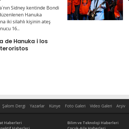
a´nın Sidney kentinde Bondi
 düzenlenen Hanuka
a iki silahlı kişinin ateş
nucu 16...
ta de Hanuka i los
teroristos
Şalom Dergi
Yazarlar
Künye
Foto Galeri
Video Galeri
Arşiv
at Haberleri
Bilim ve Teknoloji Haberleri
pektif Haberleri
Çocuk-Aile Haberleri