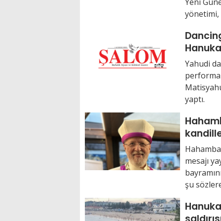
Yeni Güne
yönetimi, .
Dancing
Hanuka
Yahudi da
performan
Matisyahu
yaptı.
Hahamb
kandille
evlerim
Hahambaşı
aydınlat
mesajı ya
bayramını
şu sözlere
Hanuka
saldırıs