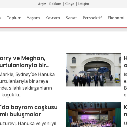
Arşiv
Reklam
Künye
İletişim
a
Toplum
Yaşam
Kavram
Sanat
Perspektif
Ekonomi
Harry ve Meghan,
H
urtulanlarıyla bir
a
eldi
arkle, Sydney´de Hanuka
İ
kurtulanlarıyla bir araya
e
nde, silahlı saldırganların
B
küçük kı...
e
´da bayram coşkusu
K
mlı buluşmalar
zurevi, Hanuka ve yeni yıl
U