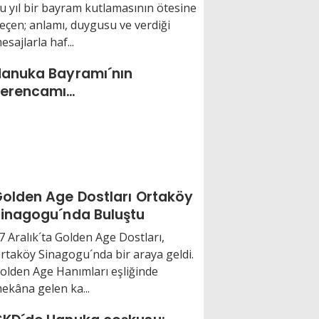
u yıl bir bayram kutlamasının ötesine
eçen; anlamı, duygusu ve verdiği
esajlarla haf...
anuka Bayramı´nın
serencamı…
olden Age Dostları Ortaköy
inagogu´nda Buluştu
7 Aralık´ta Golden Age Dostları,
rtaköy Sinagogu´nda bir araya geldi.
olden Age Hanımları eşliğinde
ekâna gelen ka...