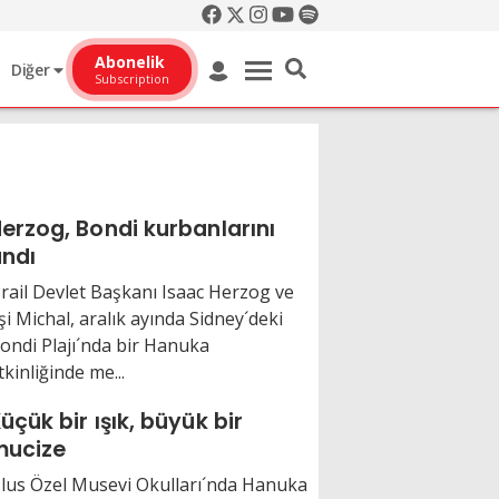
Abonelik
Diğer
Subscription
erzog, Bondi kurbanlarını
ndı
srail Devlet Başkanı Isaac Herzog ve
şi Michal, aralık ayında Sidney´deki
ondi Plajı´nda bir Hanuka
tkinliğinde me...
üçük bir ışık, büyük bir
mucize
lus Özel Musevi Okulları´nda Hanuka