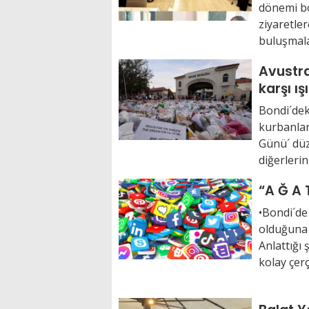
dönemi bo
ziyaretler
buluşmalar
Avustra
karşı ış
Bondi´dek
kurbanlar
Günü´ düz
diğerlerini
•Bondi´de
olduğuna 
Anlattığı 
kolay çerç.