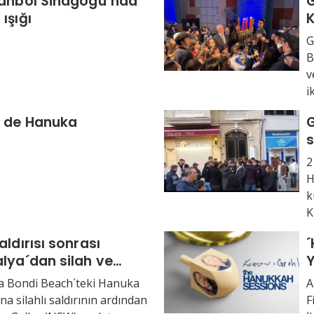
Yanbol Sinagogu´nda
G
ışığı
K
g
G
B
v
i
a de Hanuka
G
s
2
H
k
K
aldırısı sonrası
´
lya´dan silah ve
Y
o yasaları hamlesi
a
a Bondi Beach´teki Hanuka
A
a silahlı saldırının ardından
F