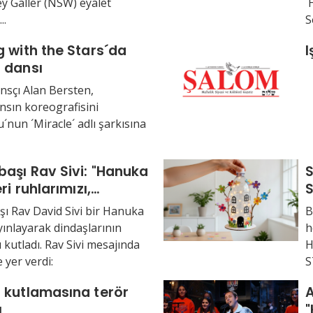
y Galler (NSW) eyalet
´
..
S
 with the Stars´da
I
 dansı
nsçı Alan Bersten,
sın koreografisini
´nun ´Miracle´ adlı şarkısına
aşı Rav Sivi: "Hanuka
S
ri ruhlarımızı,
izi, dünyamızı
 Rav David Sivi bir Hanuka
B
sın..."
yınlayarak dindaşlarının
h
 kutladı. Rav Sivi mesajında
H
 yer verdi:
S
 kutlamasına terör
A
ı