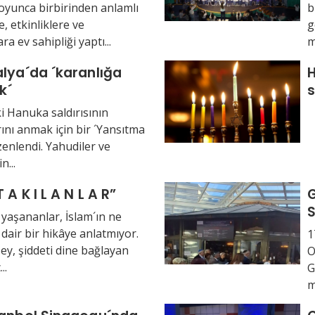
yunca birbirinden anlamlı
b
e, etkinliklere ve
g
a ev sahipliği yaptı...
m
lya´da ´karanlığa
H
ık´
i Hanuka saldırısının
ını anmak için bir ´Yansıtma
enlendi. Yahudiler ve
n...
“A Ğ A T A K I L A N L A R”
G
S
 yaşananlar, İslam´ın ne
dair bir hikâye anlatmıyor.
1
şey, şiddeti dine bağlayan
O
..
G
m