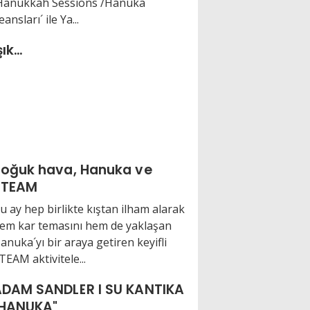
Hanukkah Sessions /Hanuka
eansları´ ile Ya...
şık…
oğuk hava, Hanuka ve
STEAM
u ay hep birlikte kıştan ilham alarak
em kar temasını hem de yaklaşan
anuka´yı bir araya getiren keyifli
TEAM aktivitele...
DAM SANDLER I SU KANTIKA
"HANUKA"