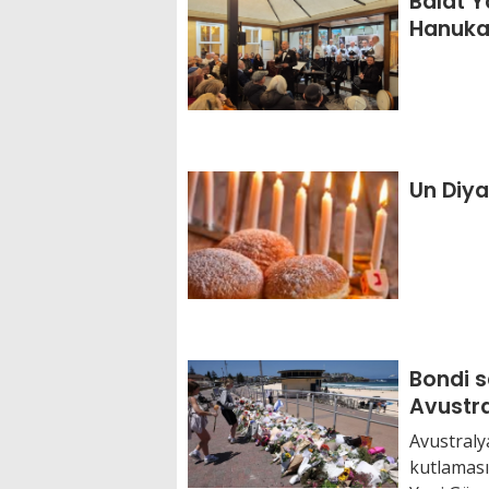
Balat 
Hanuka 
Un Diy
Bondi s
Avustra
protest
Avustraly
kutlamasın