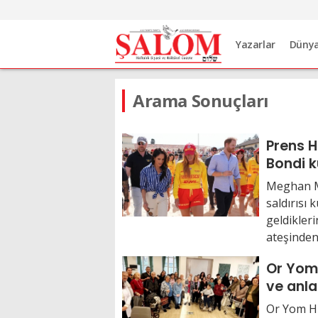
Yazarlar
Düny
Arama Sonuçları
Prens 
Bondi k
araya g
Meghan M
saldırısı 
geldikleri
ateşinden 
Or Yom
ve anla
Or Yom Hu