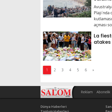
Avustraly
Plajı´nda
kutlamasın
açması so
La fies
atakes 
1
2
3
4
5
6
»
Reklam
Abonelik
Dünya Haberleri
San
Toplum Haberleri
Pers