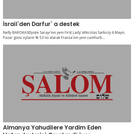
İsrail`den Darfur` a destek
Nelly BAROKASElysée Sarayı`nın yeni First Lady`siNicolas Sarkozy 6 Mayıs
Pazar günü oyların % 53`nü alarak Fransa`nın yeni cumhurb...
Almanya Yahudilere Yardim Eden