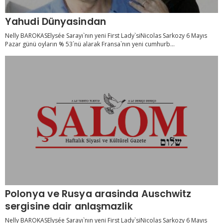
Yahudi Dünyasindan
Nelly BAROKASElysée Sarayı`nın yeni First Lady`siNicolas Sarkozy 6 Mayıs
Pazar günü oyların % 53`nü alarak Fransa`nın yeni cumhurb...
Polonya ve Rusya arasinda Auschwitz
sergisine dair anlaşmazlik
Nelly BAROKASElysée Sarayı`nın yeni First Lady`siNicolas Sarkozy 6 Mayıs