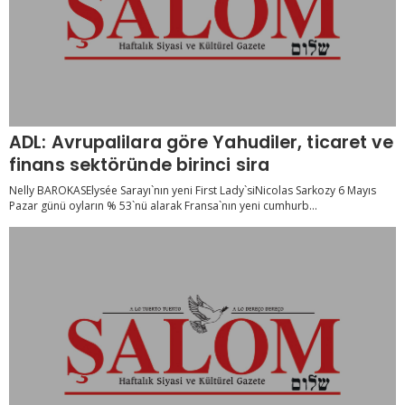
ADL: Avrupalilara göre Yahudiler, ticaret ve
finans sektöründe birinci sira
Nelly BAROKASElysée Sarayı`nın yeni First Lady`siNicolas Sarkozy 6 Mayıs
Pazar günü oyların % 53`nü alarak Fransa`nın yeni cumhurb...