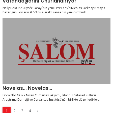
Vatandaşlarini Onurlandiriyor
Nelly BAROKASElysée Sarayı`nın yeni First Lady`siNicolas Sarkozy 6 Mayıs
Pazar günü oyların % 53`nü alarak Fransa`nın yeni cumhurb...
Novelas... Novelas...
Dora NİYEGO29 Nisan Cumartesi akşamı, İstanbul Sefarad Kültürü
Araştırma Derneği ve Cervantes Enstitüsü`nün birlikte düzenledikler...
1
2
3
4
»