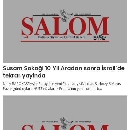
Susam Sokaği 10 Yil Aradan sonra İsrail`de
tekrar yayinda
Nelly BAROKASElysée Sarayı`nın yeni First Lady`siNicolas Sarkozy 6 Mayıs
Pazar günü oyların % 53`nü alarak Fransa`nın yeni cumhurb...