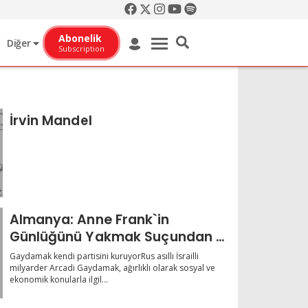
Abonelik
Diğer
Subscription
İrvin Mandel
Almanya: Anne Frank`in
Günlüğünü Yakmak Suçundan 7
Kişi Mahk
Gaydamak kendi partisini kuruyorRus asıllı İsrailli
milyarder Arcadi Gaydamak, ağırlıklı olarak sosyal ve
ekonomik konularla ilgil...