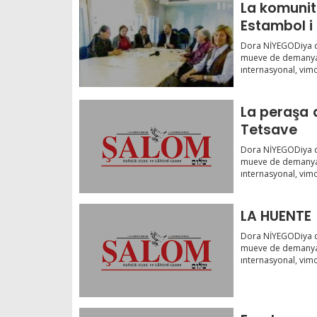
La komunit
Estambol i 
televizyon
Dora NİYEGODiya de
Internasyo
mueve de demanyan
ınternasyonal, vimo
La peraşa 
Tetsave
Dora NİYEGODiya de
mueve de demanyan
ınternasyonal, vimo
LA HUENTE
Dora NİYEGODiya de
mueve de demanyan
ınternasyonal, vimo