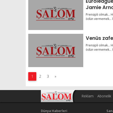
Euroleague
Jamie Arn
Prensipli olmak… H
ödün vermemek… İş
Venüs zafe
Prensipli olmak… H
ödün vermemek… İş
1
2
3
»
Reklam
Abonelik
Dünya Haberleri
San