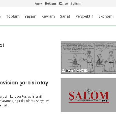
Arşiv
Reklam
Künye
İletişim
a
Toplum
Yaşam
Kavram
Sanat
Perspektif
Ekonomi
al
İrvin MANDEL
rovision şarkisi olay
sini kuruyorRus asıllı İsrailli
ydamak, ağırlıklı olarak sosyal ve
lgil...