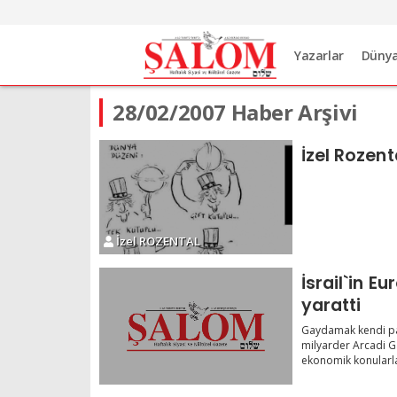
Yazarlar
Düny
28/02/2007 Haber Arşivi
İzel Rozent
İzel ROZENTAL
İsrail`in Eu
yaratti
Gaydamak kendi parti
milyarder Arcadi Ga
ekonomik konularla i