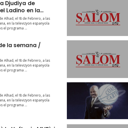
a Djudiya de
el Ladino en la
 Espanyola
 Alhad, el !8 de Febrero, a las
nal
a, en la televizyon espanyola
s el programa ...
de la semana /
 Alhad, el !8 de Febrero, a las
a, en la televizyon espanyola
s el programa ...
 Alhad, el !8 de Febrero, a las
a, en la televizyon espanyola
s el programa ...