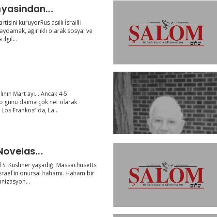
yasindan...
sini kuruyorRus asıllı İsrailli
ydamak, ağırlıklı olarak sosyal ve
lgil...
}
ının Mart ayı... Ancak 4-5
o günü daima çok net olarak
Los Frankos” da, La...
Novelas...
S. Kushner yaşadığı Massachusetts
srael`in onursal hahamı. Haham bir
nizasyon...