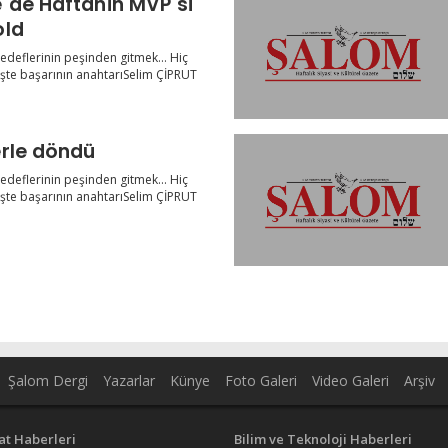
`de Haftanin MVP`si
old
edeflerinin peşinden gitmek… Hiç
te başarının anahtarıSelim ÇİPRUT
rle döndü
edeflerinin peşinden gitmek… Hiç
te başarının anahtarıSelim ÇİPRUT
Şalom Dergi
Yazarlar
Künye
Foto Galeri
Video Galeri
Arşiv
at Haberleri
Bilim ve Teknoloji Haberleri