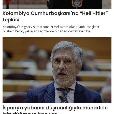
Kolombiya Cumhurbaşkanı´na “Heil Hitler”
tepkisi
Kolombiya´nın görev süresi sona ermek üzere olan Cumhurbaşkanı
Gustavo Petro, yaklaşan seçimlerde bir adayı destekleyen bir ...
İspanya yabancı düşmanlığıyla mücadele