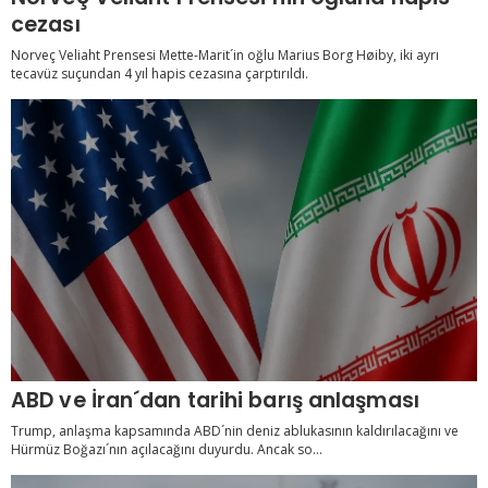
cezası
Norveç Veliaht Prensesi Mette-Marit´in oğlu Marius Borg Høiby, iki ayrı
tecavüz suçundan 4 yıl hapis cezasına çarptırıldı.
ABD ve İran´dan tarihi barış anlaşması
Trump, anlaşma kapsamında ABD´nin deniz ablukasının kaldırılacağını ve
Hürmüz Boğazı´nın açılacağını duyurdu. Ancak so...