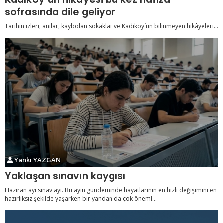
sofrasında dile geliyor
Tarihin izleri, anılar, kaybolan sokaklar ve Kadıköy´ün bilinmeyen hikâyeleri…
Yankı YAZGAN
Yaklaşan sınavın kaygısı
Haziran ayı sınav ayı. Bu ayın gündeminde hayatlarının en hızlı değişimini en
hazırlıksız şekilde yaşarken bir yandan da çok öneml...