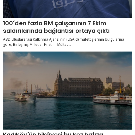
100´den fazla BM çalışanının 7 Ekim
saldırılarında bağlantısı ortaya çıktı
ABD Uluslararası Kalkınma Ajansı´nın (USAid) müfettişlerinin bulgularına
göre, Birleşmiş Milletler Filistinli Mültec...
Kadıköy´ün hikâyesi bu kez hafıza