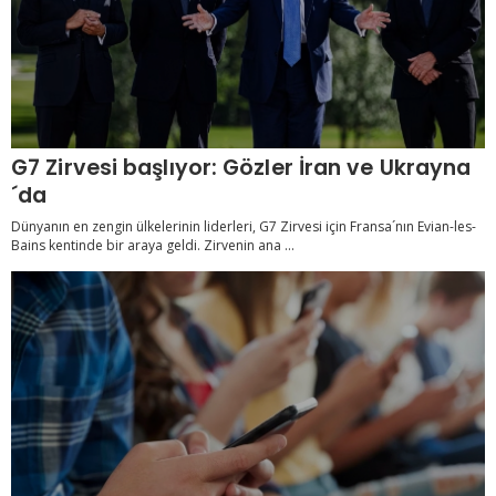
G7 Zirvesi başlıyor: Gözler İran ve Ukrayna
´da
Dünyanın en zengin ülkelerinin liderleri, G7 Zirvesi için Fransa´nın Evian-les-
Bains kentinde bir araya geldi. Zirvenin ana ...