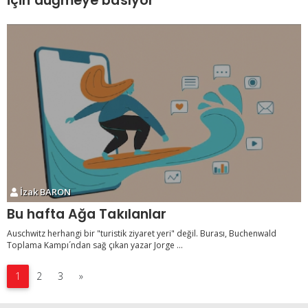
için düğmeye basıyor
İzak BARON
Bu hafta Ağa Takılanlar
Auschwitz herhangi bir "turistik ziyaret yeri" değil. Burası, Buchenwald
Toplama Kampı´ndan sağ çıkan yazar Jorge ...
1
2
3
»