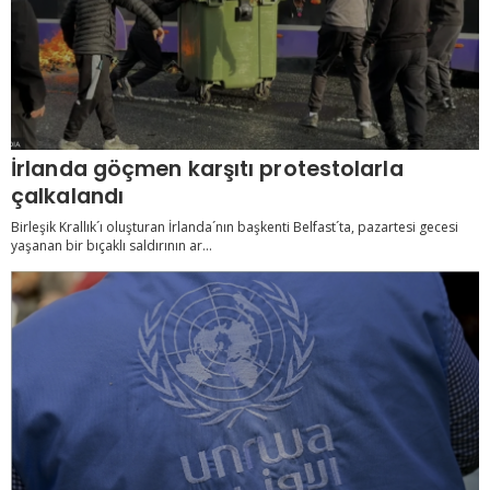
İrlanda göçmen karşıtı protestolarla
çalkalandı
Birleşik Krallık´ı oluşturan İrlanda´nın başkenti Belfast´ta, pazartesi gecesi
yaşanan bir bıçaklı saldırının ar...