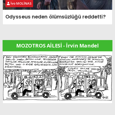
İvo MOLİNAS
Odysseus neden ölümsüzlüğü reddetti?
MOZOTROS AİLESİ - İrvin Mandel