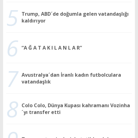
5
Trump, ABD´de doğumla gelen vatandaşlığı
kaldırıyor
6
“A Ğ A T A K I L A N L A R”
7
Avustralya´dan İranlı kadın futbolculara
vatandaşlık
8
Colo Colo, Dünya Kupası kahramanı Vozinha
´yı transfer etti