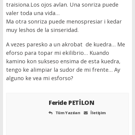
traisiona.
Los
ojos avlan.
Una sonriza puede
valer toda una vida
…
Ma otra sonriza puede menospresiar i kedar
muy leshos de la sinseridad.
A vezes paresko a un
akrobat
de kuedra
… Me
eforso para topar mi ekilibrio… Kuando
kamino kon sukseso ensima de esta kuedra,
tengo ke alimpiar la
sudor de mi frente
…
Ay
alguno ke vea mi
esforso
?
Feride PETİLON
Tüm Yazıları
İletişim