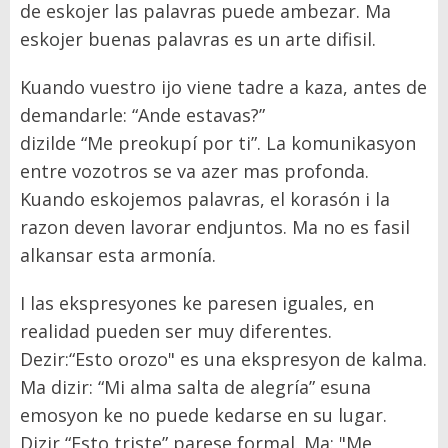
de eskojer las palavras puede
ambezar.
Ma
eskojer buenas palavras es un arte difisil.
Kuando vuestro ijo
viene
tadre a kaza, antes de
demandarle:
“
Ande estavas?
”
dizilde
“
Me preokup
í
por ti
”. La komunikasyon
entre vozotros se va azer mas profonda.
Kuando eskojemos palavras, el koras
ó
n i la
razon deven
lavorar
endjuntos. Ma
no es fasil
alkansar esta armonía.
I las ekspresyones ke paresen iguales, en
realidad pueden ser muy diferentes.
Dezir:
“
Esto orozo" es una ekspresyon de kalma.
Ma dizir:
“
Mi alma salta de alegr
ía” es
una
emosyon ke no puede kedarse en su lugar.
Dizir
“
Esto triste
”
parese formal.
Ma:
"
Me