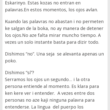
Eskarinyo.
Estas kozas no entran en
palavras.
En estos momentos, los
ojos avlan.
Kuando las palavras no
abastan i no permeten
ke salgan de la boka, no ay manera de detener
los o
j
os.
No aze falta mirar muncho tiempo. A
vezes un solo instante basta para dizir todo.
Dishimos
“
no”. Una seja se alevanta
apenas un
poko.
Dishimos
“
sí”
?
Serramos los
ojos
un segundo
…
i la otra
persona entiende al momento.
Es klara para
ken kere ver i entender.
A vezes entre dos
personas no aze
kaji
ninguna palavra para
entenderse.
La lingua
del puerpo los