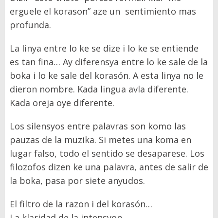
erguele el korason” aze un
sentimiento mas
profunda.
La linya entre lo ke se dize i lo ke se entiende
es tan fina
…
Ay diferensya entre lo ke sale de la
boka i lo ke sale del koras
ón.
A esta linya no le
dieron nombre. Kada lingua avla diferente.
Kada oreja oye diferente.
Los silensyos entre palavras son komo las
pauzas de la
muzika.
Si metes una koma en
lugar falso, todo el sentido
se desaparese.
Los
filozofos dizen ke una palavra, antes de salir de
la boka, pasa por siete anyudos.
El filtro de la razon i del koras
ón…
La klaridad de la intensyon
…