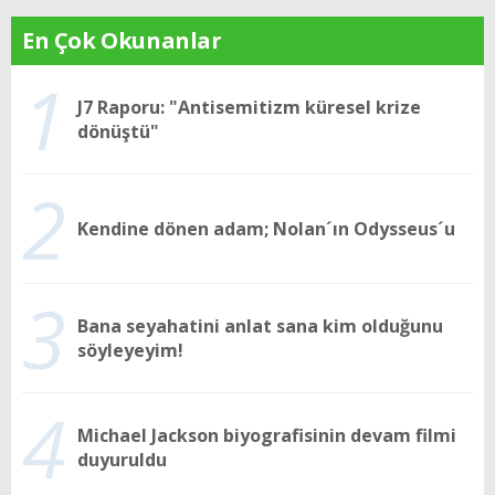
En Çok Okunanlar
1
J7 Raporu: "Antisemitizm küresel krize
dönüştü"
2
Kendine dönen adam; Nolan´ın Odysseus´u
3
Bana seyahatini anlat sana kim olduğunu
söyleyeyim!
4
Michael Jackson biyografisinin devam filmi
duyuruldu