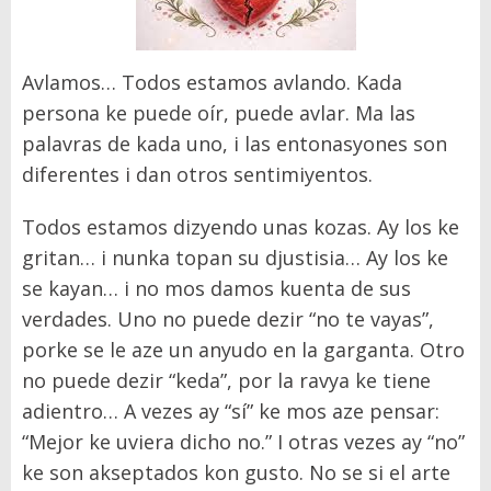
Avlamos…
Todos
estamos avlando
. Kada
persona ke puede o
í
r, puede avlar. Ma las
palavras de kada uno, i
las entonasyones
son
diferentes
i
dan otros
sentimiyentos.
Todos
estamos dizyendo unas kozas
. Ay los ke
gritan
… i nunka topan su djustisia…
Ay los ke
se kayan
…
i no mos damos kuenta de sus
verdades. Uno no puede dezir
“
no te vayas
”
,
porke se le aze un anyudo en la garganta. Otro
no puede dezir
“
keda”
, por la ravya ke tiene
adientro
…
A vezes ay
“
sí” ke mos aze pensar:
“
Mejor ke uviera dicho no.
”
I otras vezes ay
“
no”
ke son akseptados kon gusto.
No s
e
si el arte