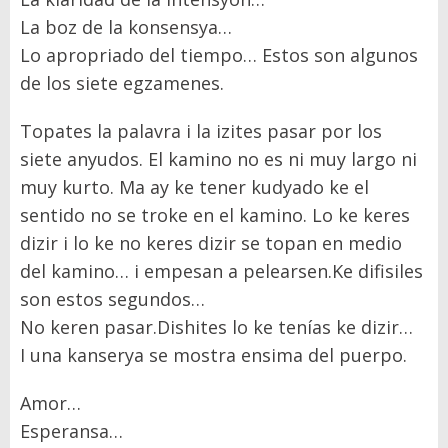
La boz de la konsensya…
Lo apropriado del tiempo
…
Estos son algunos
de los siete egzamenes.
Topates la palavra i la izites pasar por los
siete anyudos. El kamino no es ni muy largo ni
muy
kurto
. Ma ay ke tener kudyado ke el
sentido no
se troke
en el kamino
.
Lo ke keres
dizir i lo ke no keres dizir se topan en medio
del kamino
…
i empesan a pelearsen.
Ke difisiles
son estos segundos
…
No keren pasar.
Dishites lo ke ten
í
as ke dizir
…
I una
kanserya se mostra
ensima del puerpo.
Amor…
Esperansa…