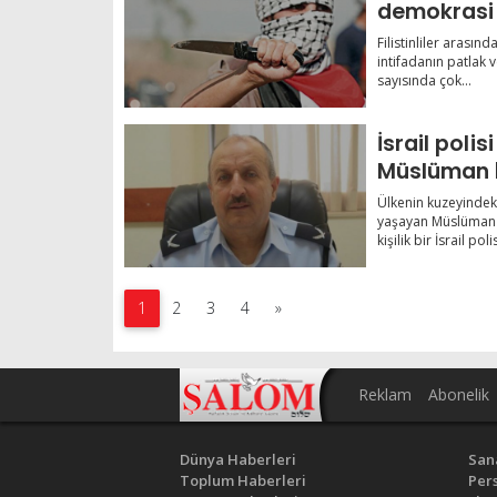
demokrasi 
Filistinliler arasınd
intifadanın patlak v
sayısında çok...
İsrail polis
Müslüman bir Arap vatandaşını
Emniyet Mü
Ülkenin kuzeyindek
yaşayan Müslüman 
kişilik bir İsrail pol
1
2
3
4
»
Reklam
Abonelik
Dünya Haberleri
San
Toplum Haberleri
Pers