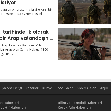
istiyor
a yapılan bir araştırma İsrail’e karşı bir
ermesine destek veren Filistinli
i , tarihinde ilk olarak
dürü olarak atadı
i Arap kasabası Kafr Kanna’da
bir Arap olan Cemal Hakruş, 1300
is gücüne ...
Şalom Dergi
Yazarlar
Künye
Foto Galeri
Video Galeri
Arşiv
at Haberleri
Bilim ve Teknoloji Haberleri
pektif Haberleri
Çocuk-Aile Haberleri