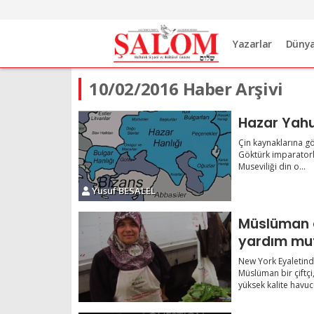
Yazarlar
Düny
10/02/2016 Haber Arşivi
Hazar Y
Çin kaynaklarına gö
Göktürk imparatorlu
Museviliği din o...
Yusuf BESALEL
Müslüman ç
New York Eyaletind
Müslüman bir çiftçi,
yüksek kalite havucu,