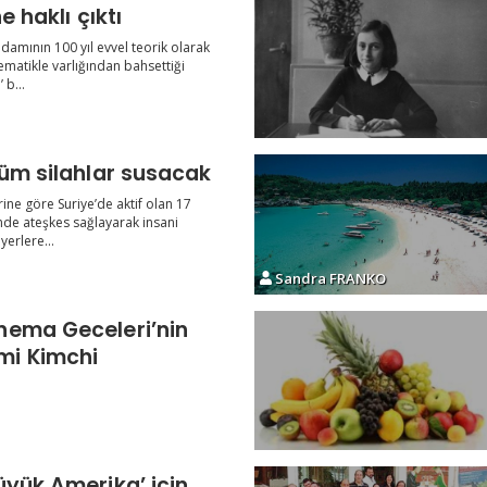
e haklı çıktı
damının 100 yıl evvel teorik olarak
matikle varlığından bahsettiği
 b...
tüm silahlar susacak
ine göre Suriye’de aktif olan 17
çinde ateşkes sağlayarak insani
yerlere...
Sandra FRANKO
ema Geceleri’nin
ğu Rami Kimchi
üyük Amerika’ için