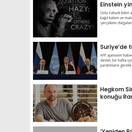
Einstein yin
Ünlü Yahudi bilim a
kağıt kalem ve mate
‘yerçekimi dalgaları’
Suriye’de 
AFP ajansının haber
devlet, bir hafta i
yardımların gerekli 
Hegkom Sin
konu
‘Yeniden B