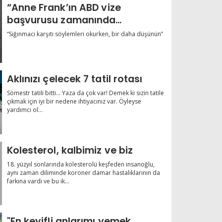
“Anne Frank’ın ABD vize
başvurusu zamanında
reddedilmişti”
“Sığınmacı karşıtı söylemleri okurken, bir daha düşünün”
Aklınızı çelecek 7 tatil rotası
Sömestr tatili bitti... Yaza da çok var! Demek ki sizin tatile
çıkmak için iyi bir nedene ihtiyacınız var. Öyleyse
yardımcı ol...
Kolesterol, kalbimiz ve biz
18. yüzyıl sonlarında kolesterolü keşfeden insanoğlu,
aynı zaman diliminde koroner damar hastalıklarının da
farkına vardı ve bu ik...
"En keyifli anlarımı yemek