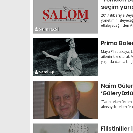
seçim yarış
2017 itibariyle Bey
yönetimin izleyeceğ
etkileyeceğinden AB
Selin NASİ
Prima Bale
Maya Plisetskaya, Li
ailenin kızı olarak
yaşında dansa başla
Sami AJİ
Naim Güler
‘Güleryüzl
“Tarih tekerrürden i
alınsaydı, tekerrür
Filistinlile