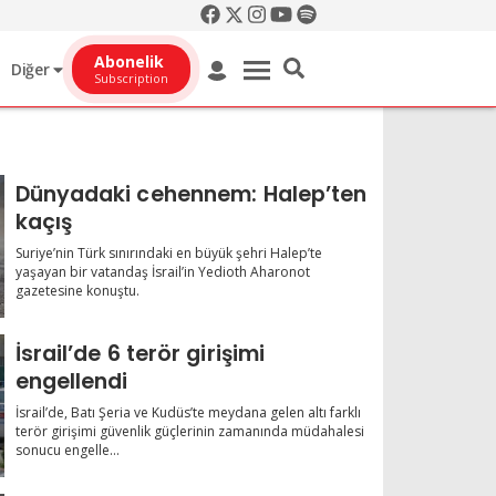
Abonelik
Diğer
Subscription
Dünyadaki cehennem: Halep’ten
kaçış
Suriye’nin Türk sınırındaki en büyük şehri Halep’te
yaşayan bir vatandaş İsrail’in Yedioth Aharonot
gazetesine konuştu.
İsrail’de 6 terör girişimi
engellendi
İsrail’de, Batı Şeria ve Kudüs’te meydana gelen altı farklı
terör girişimi güvenlik güçlerinin zamanında müdahalesi
sonucu engelle...