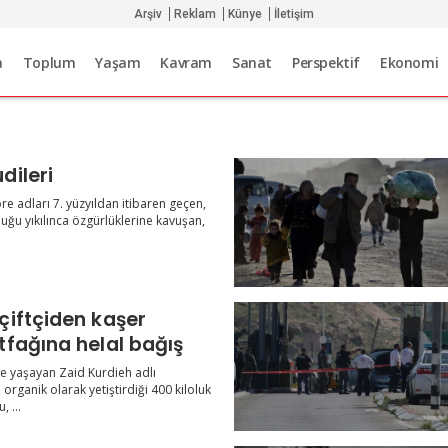
Arşiv
Reklam
Künye
İletişim
a
Toplum
Yaşam
Kavram
Sanat
Perspektif
Ekonomi
ahudileri
re adları 7. yüzyıldan itibaren geçen,
ğu yıkılınca özgürlüklerine kavuşan,
iftçiden kaşer
yardım mutfağına helal bağış
e yaşayan Zaid Kurdieh adlı
 organik olarak yetiştirdiği 400 kiloluk
 ...