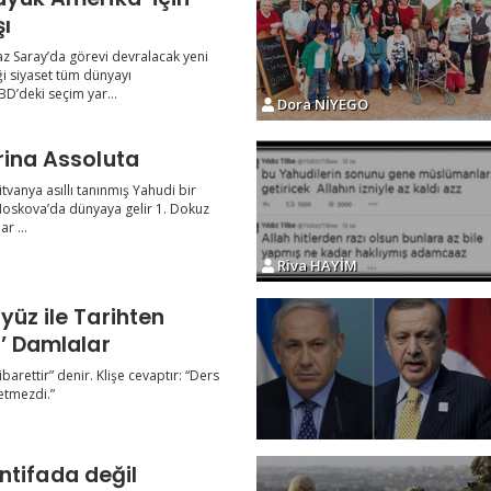
ı
az Saray’da görevi devralacak yeni
i siyaset tüm dünyayı
D’deki seçim yar...
Dora NİYEGO
rina Assoluta
tvanya asıllı tanınmış Yahudi bir
 Moskova’da dünyaya gelir 1. Dokuz
r ...
Riva HAYİM
yüz ile Tarihten
ü’ Damlalar
barettir” denir. Klişe cevaptır: “Ders
 etmezdi.”
r intifada değil