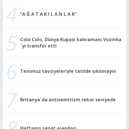
4
“A Ğ A T A K I L A N L A R”
5
Colo Colo, Dünya Kupası kahramanı Vozinha
´yı transfer etti
6
Temmuz tavsiyeleriyle tatilde sıkılmayın
7
Britanya´da antisemitizm rekor seviyede
8
Haftanın sanat ajandası