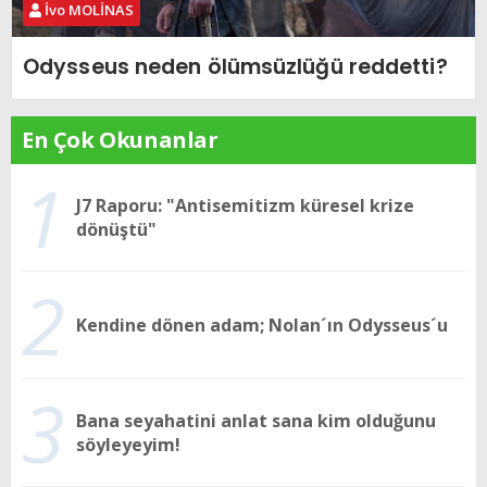
İvo MOLİNAS
Odysseus neden ölümsüzlüğü reddetti?
En Çok Okunanlar
1
J7 Raporu: "Antisemitizm küresel krize
dönüştü"
2
Kendine dönen adam; Nolan´ın Odysseus´u
3
Bana seyahatini anlat sana kim olduğunu
söyleyeyim!