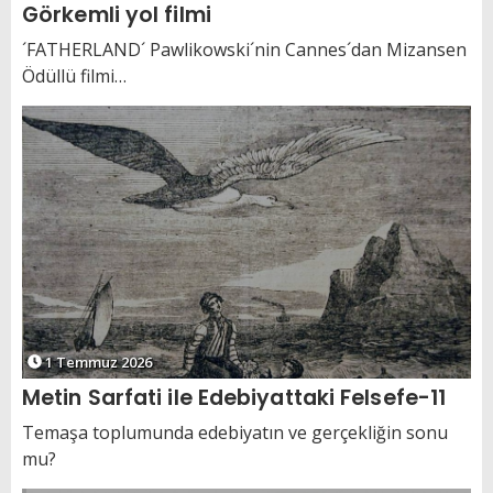
Görkemli yol filmi
´FATHERLAND´ Pawlikowski´nin Cannes´dan Mizansen
Ödüllü filmi…
1 Temmuz 2026
Metin Sarfati ile Edebiyattaki Felsefe-11
Temaşa toplumunda edebiyatın ve gerçekliğin sonu
mu?