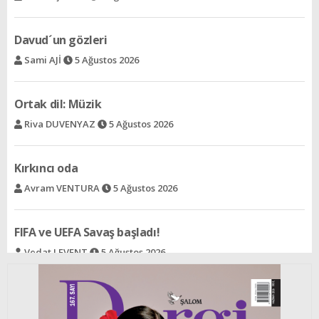
Ortak dil: Müzik
Riva DUVENYAZ
5 Ağustos 2026
Kırkıncı oda
Avram VENTURA
5 Ağustos 2026
FIFA ve UEFA Savaş başladı!
Vedat LEVENT
5 Ağustos 2026
Acının gülümsemeyi öğrettiği halk
Selin SÜAR
5 Ağustos 2026
Ree - Bir şeyden dolayı
Rav İzak ALALUF
5 Ağustos 2026