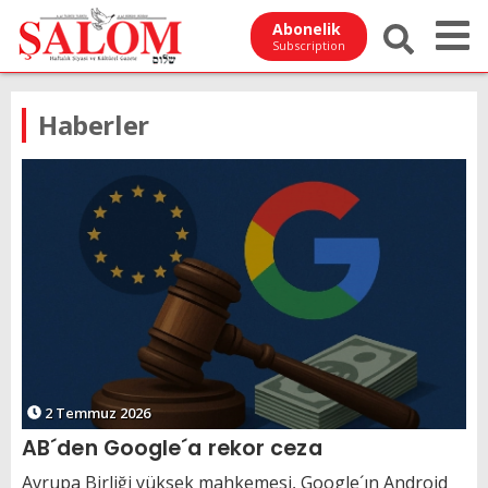
Abonelik
Subscription
Haberler
2 Temmuz 2026
AB´den Google´a rekor ceza
Avrupa Birliği yüksek mahkemesi, Google´ın Android