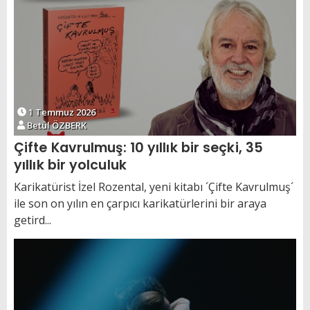
1 Temmuz 2026
Betül ÖZBERK
Çifte Kavrulmuş: 10 yıllık bir seçki, 35
yıllık bir yolculuk
Karikatürist İzel Rozental, yeni kitabı ´Çifte Kavrulmuş´
ile son on yılın en çarpıcı karikatürlerini bir araya
getird...