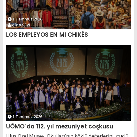
1 Temmuz 2026
Aldo SEVİ
LOS EMPLEYOS EN MI CHIKÉS
1 Temmuz 2026
UÖMO´da 112. yıl mezuniyet coşkusu
Ulus Özel Musevi Okulları´nın köklü değerlerini, güçlü