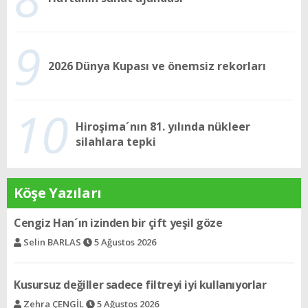
9
2026 Dünya Kupası ve önemsiz rekorları
10
Hiroşima´nın 81. yılında nükleer
silahlara tepki
Köşe Yazıları
Kusursuz değiller sadece filtreyi iyi kullanıyorlar
Zehra ÇENGİL
5 Ağustos 2026
Davud´un gözleri
Sami AJİ
5 Ağustos 2026