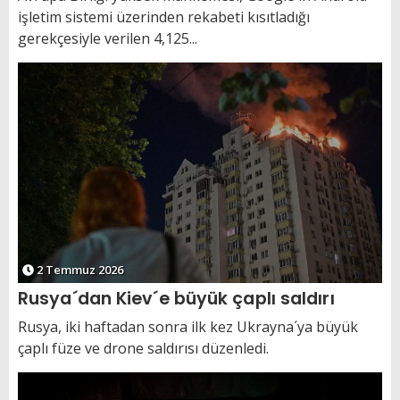
işletim sistemi üzerinden rekabeti kısıtladığı
gerekçesiyle verilen 4,125...
2 Temmuz 2026
Rusya´dan Kiev´e büyük çaplı saldırı
Rusya, iki haftadan sonra ilk kez Ukrayna´ya büyük
çaplı füze ve drone saldırısı düzenledi.