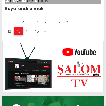
Tülay GÜRLER KURTULUŞ
Beyefendi olmak
«
1
2
3
4
5
6
7
8
9
10
11
12
13
14
15
»