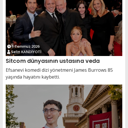
1 Temmuz 2026
Selin KANDİYOTİ
Sitcom dünyasının ustasına veda
Efsanevi komedi dizi yönetmeni James Burrows 85
yaşında hayatını kaybetti.