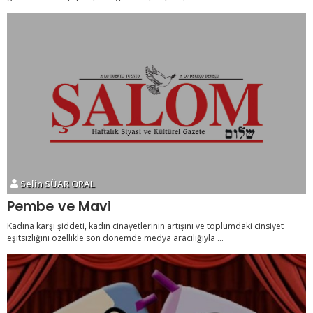
Selin SÜAR ORAL
Pembe ve Mavi
Kadına karşı şiddeti, kadın cinayetlerinin artışını ve toplumdaki cinsiyet
eşitsizliğini özellikle son dönemde medya aracılığıyla ...