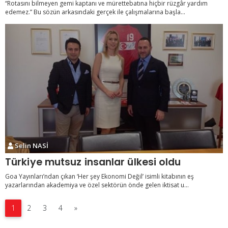
“Rotasını bilmeyen gemi kaptanı ve mürettebatına hiçbir rüzgâr yardım
edemez.” Bu sözün arkasındaki gerçek ile çalışmalarına başla...
Selin NASİ
Türkiye mutsuz insanlar ülkesi oldu
Goa Yayınları’ndan çıkan ‘Her şey Ekonomi Değil’ isimli kitabının eş
yazarlarından akademiya ve özel sektörün önde gelen iktisat u...
1
2
3
4
»