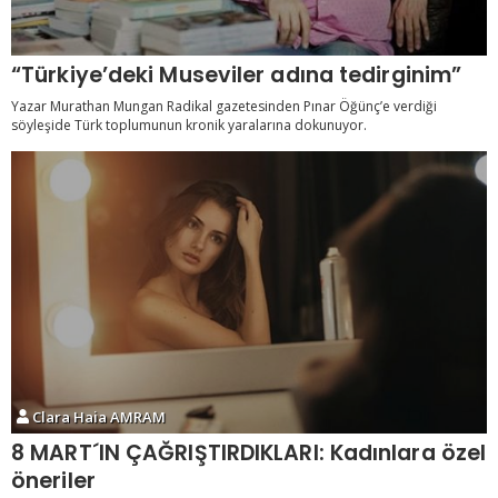
“Türkiye’deki Museviler adına tedirginim”
Yazar Murathan Mungan Radikal gazetesinden Pınar Öğünç’e verdiği
söyleşide Türk toplumunun kronik yaralarına dokunuyor.
Clara Haia AMRAM
8 MART´IN ÇAĞRIŞTIRDIKLARI: Kadınlara özel
öneriler