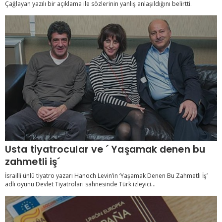
Çağlayan yazılı bir açıklama ile sözlerinin yanlış anlaşıldığını belirtti.
Usta tiyatrocular ve ´ Yaşamak denen bu
zahmetli iş´
İsrailli ünlü tiyatro yazarı Hanoch Levin’in ‘Yaşamak Denen Bu Zahmetli İş’
adlı oyunu Devlet Tiyatroları sahnesinde Türk izleyici...