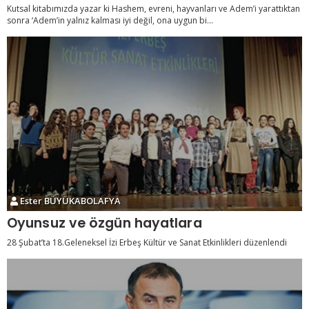
Kutsal kitabımızda yazar ki Hashem, evreni, hayvanları ve Adem’i yarattıktan
sonra ‘Adem’in yalnız kalması iyi değil, ona uygun bi...
Ester BÜYÜKABOLAFYA
Oyunsuz ve özgün hayatlara
28 Şubat’ta 18.Geleneksel İzi Erbeş Kültür ve Sanat Etkinlikleri düzenlendi