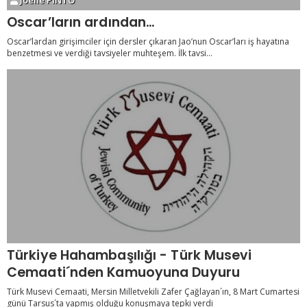
Joelle PİNTO
Oscar’ların ardından…
Oscar’lardan girişimciler için dersler çıkaran Jao’nun Oscar’ları iş hayatına
benzetmesi ve verdiği tavsiyeler muhteşem. İlk tavsi...
Türkiye Hahambaşılığı - Türk Musevi
Cemaati´nden Kamuoyuna Duyuru
Türk Musevi Cemaati, Mersin Milletvekili Zafer Çağlayan´ın, 8 Mart Cumartesi
günü Tarsus´ta yapmış olduğu konuşmaya tepki verdi