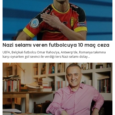
Nazi selamı veren futbolcuya 10 maç ceza
UEFA, Belçikalı futbolcu Omar Rahou’ya, Antwerp’de, Romanya takımına
karşı oynarken gol sevinci ile verdiği ters Nazi selamı dolay...