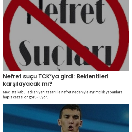
Nefret suçu TCK’ya girdi: Beklentileri
karşılayacak mı?
Mecliste kabul edilen yeni tasarı ile nefret nedeniyle ayrımcılık yapanlara
hapis cezası öngörü- lüyor.