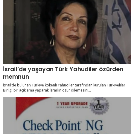
İsrail’de yaşayan Türk Yahudiler özürden
memnun
İsrail’de bulunan Türkiye kökenli Yahudiler tarafından kurulan Türkiyeliler
Birliği bir açıklama yaparak İsrail’in özür dilemesini...