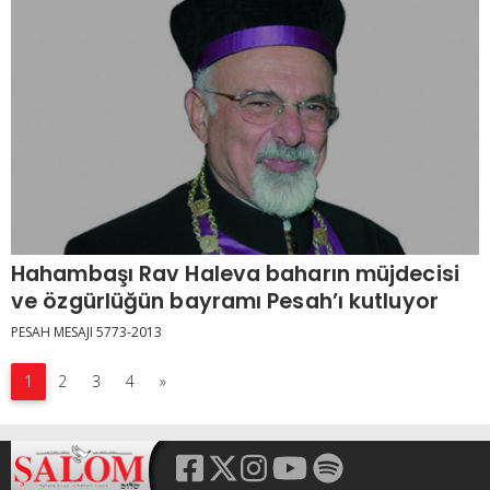
Hahambaşı Rav Haleva baharın müjdecisi
ve özgürlüğün bayramı Pesah’ı kutluyor
PESAH MESAJI 5773-2013
1
2
3
4
»