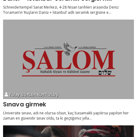
ağırlıyor
Schneidertempel Sanat Merkezi, 4-28 Nisan tarihleri arasında Deniz
Toraman’ın ‘Kuşların Dansı + İstanbul’ adlı seramik sergisine e...
Tülay GÜRLER KURTULUŞ
Sınava girmek
Üniversite sınavı, adı ne olursa olsun, kaç basamaklı yapılırsa yapılsın her
zaman en güvenilir sınav oldu, ta ki geçtiğimiz yılla...