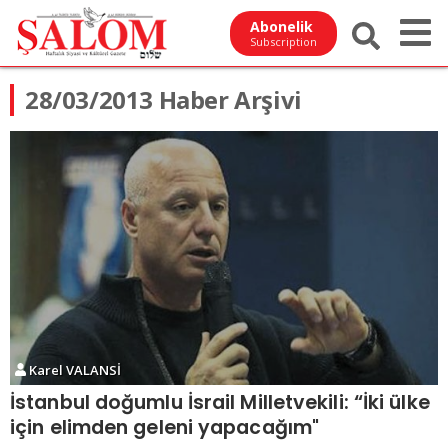
Abonelik
Subscription
28/03/2013 Haber Arşivi
Karel VALANSİ
İstanbul doğumlu İsrail Milletvekili: “İki ülke
için elimden geleni yapacağım"