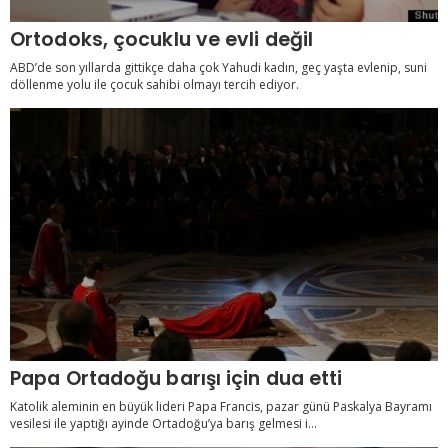
Ortodoks, çocuklu ve evli değil
ABD’de son yıllarda gittikçe daha çok Yahudi kadın, geç yaşta evlenip, suni
döllenme yolu ile çocuk sahibi olmayı tercih ediyor.
Papa Ortadoğu barışı için dua etti
Katolik aleminin en büyük lideri Papa Francis, pazar günü Paskalya Bayramı
vesilesi ile yaptığı ayinde Ortadoğu’ya barış gelmesi i...