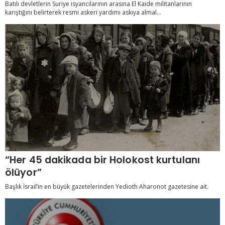
Batılı devletlerin Suriye isyancılarının arasına El Kaide militanlarının
karıştığını belirterek resmi askeri yardımı askıya almal...
“Her 45 dakikada bir Holokost kurtulanı
ölüyor”
Başlık İsrail’in en büyük gazetelerinden Yedioth Aharonot gazetesine ait.