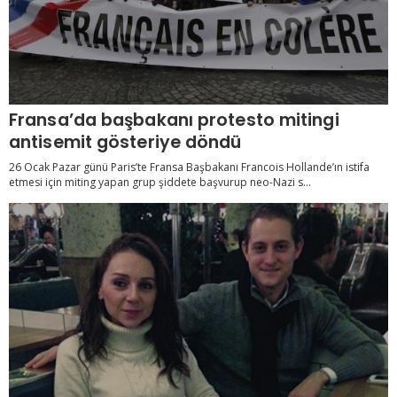
Fransa’da başbakanı protesto mitingi
antisemit gösteriye döndü
26 Ocak Pazar günü Paris’te Fransa Başbakanı Francois Hollande’ın istifa
etmesi için miting yapan grup şiddete başvurup neo-Nazi s...