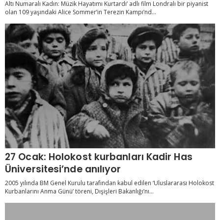
Altı Numaralı Kadın: Müzik Hayatımı Kurtardı’ adlı film Londralı bir piyanist
olan 109 yaşındaki Alice Sommer’in Terezin Kampı’nd...
27 Ocak: Holokost kurbanları Kadir Has
Üniversitesi’nde anılıyor
2005 yılında BM Genel Kurulu tarafından kabul edilen ‘Uluslararası Holokost
Kurbanlarını Anma Günü’ töreni, Dışişleri Bakanlığı’nı...