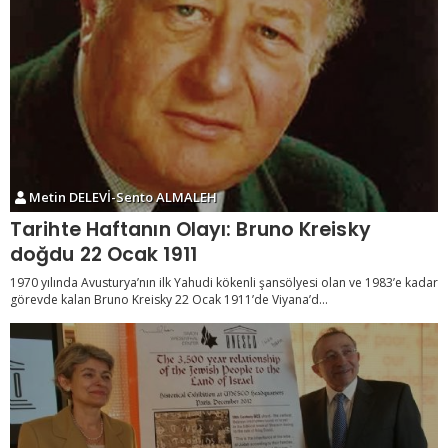
Metin DELEVİ-Sento ALMALEH
Tarihte Haftanın Olayı: Bruno Kreisky
doğdu 22 Ocak 1911
1970 yılında Avusturya’nın ilk Yahudi kökenli şansölyesi olan ve 1983’e kadar
görevde kalan Bruno Kreisky 22 Ocak 1911’de Viyana’d...