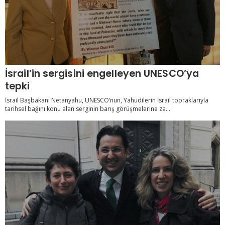
İsrail’in sergisini engelleyen UNESCO’ya
tepki
İsrail Başbakanı Netanyahu, UNESCO’nun, Yahudilerin İsrail topraklarıyla
tarihsel bağını konu alan serginin barış görüşmelerine za...