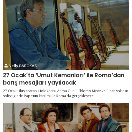
Nelly BAROKAS
27 Ocak´ta ‘Umut Kemanları’ ile Roma’dan
barış mesajları yayılacak
27 Ocak Uluslararası Holokost’u Anma Günü, Shlomo Mintz ve Cihat Aşkın’ın
solistliğinde Papa’nın katılımı ile Roma’da gerçekleşece...