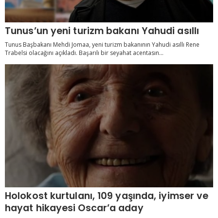
Tunus’un yeni turizm bakanı Yahudi asıllı
Tunus Başbakanı Mehdi Jomaa, yeni turizm bakanının Yahudi asıllı Rene
Trabelsi olacağını açıkladı. Başarılı bir seyahat acentasın...
Holokost kurtulanı, 109 yaşında, iyimser ve
hayat hikayesi Oscar’a aday