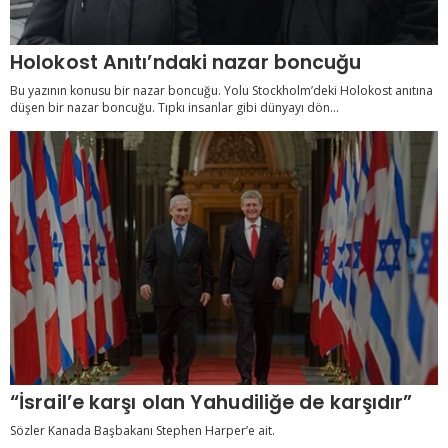
Holokost Anıtı’ndaki nazar boncuğu
Bu yazının konusu bir nazar boncuğu. Yolu Stockholm’deki Holokost anıtına
düşen bir nazar boncuğu. Tıpkı insanlar gibi dünyayı dön...
“İsrail’e karşı olan Yahudiliğe de karşıdır”
Sözler Kanada Başbakanı Stephen Harper’e ait.