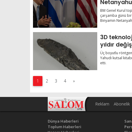
Netanyahu’
vazgeçmesi
BM Genel Kurul top
çarşamba günü bir 
Binyamin Netanyahu
3D teknoloj
yıldır değiş
Üç boyutlu röntgen
Yahudi kutsal kitabı
etti.
1
2
3
4
»
Reklam
Abonelik
Dünya Haberleri
San
Toplum Haberleri
Pers