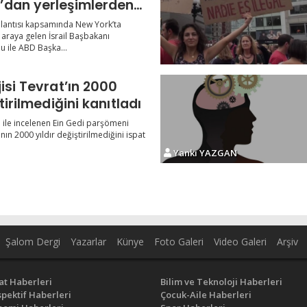
dan yerleşimlerden
ni talep etti
lantısı kapsamında New York’ta
araya gelen İsrail Başbakanı
 ile ABD Başka...
isi Tevrat’ın 2000
tirilmediğini kanıtladı
 ile incelenen Ein Gedi parşömeni
nın 2000 yıldır değiştirilmediğini ispat
Yankı YAZGAN
Şalom Dergi
Yazarlar
Künye
Foto Galeri
Video Galeri
Arşiv
at Haberleri
Bilim ve Teknoloji Haberleri
pektif Haberleri
Çocuk-Aile Haberleri