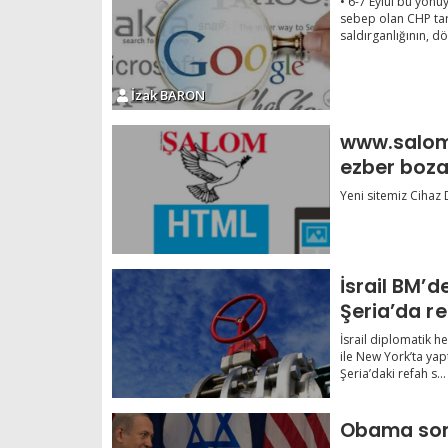
• 6-7 Eylül bu yönü
sebep olan CHP tar
saldırganlığının, dö
İzak BARON
www.salom
ezber bozan
yayında
Yeni sitemiz Cihaz 
İsrail BM’d
Şeria’da r
verdi
İsrail diplomatik he
ile New York’ta yap
Şeria’daki refah s...
Obama son