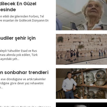
dilecek En Güzel
stesinde
n etkili dergilerinden Forbes, Tel
ve insanları ile Gidilecek Dünyanın En
udiler şehir için
alepli Yahudiler Esad ve Rus
ması altında yok edilen, Türk
aşındaki şeh...
en sonbahar trendleri
es eve döndüğüne ve artık takvimler
erdiğine göre devir yaz rehavetini
...