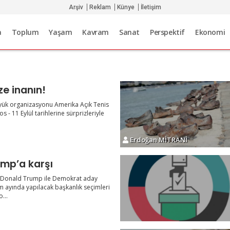
Arşiv
Reklam
Künye
İletişim
a
Toplum
Yaşam
Kavram
Sanat
Perspektif
Ekonomi
Hayallerinize inanın!
üyük organizasyonu Amerika Açık Tenis
 - 11 Eylül tarihlerine sürprizleriyle
Erdoğan MİTRANİ
ump’a karşı
 Donald Trump ile Demokrat aday
ım ayında yapılacak başkanlık seçimleri
...