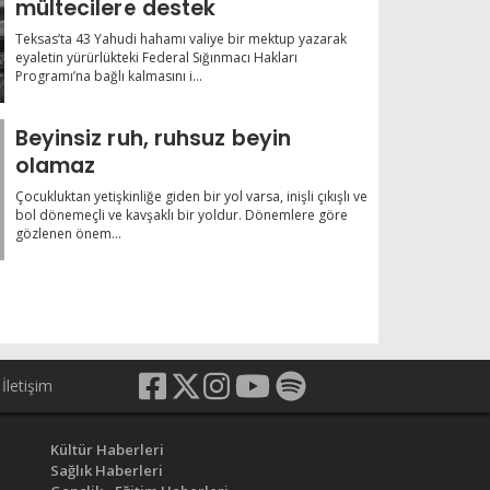
mültecilere destek
Teksas’ta 43 Yahudi hahamı valiye bir mektup yazarak
eyaletin yürürlükteki Federal Sığınmacı Hakları
Programı’na bağlı kalmasını i...
Beyinsiz ruh, ruhsuz beyin
olamaz
Çocukluktan yetişkinliğe giden bir yol varsa, inişli çıkışlı ve
bol dönemeçli ve kavşaklı bir yoldur. Dönemlere göre
gözlenen önem...
İletişim
Kültür Haberleri
Sağlık Haberleri