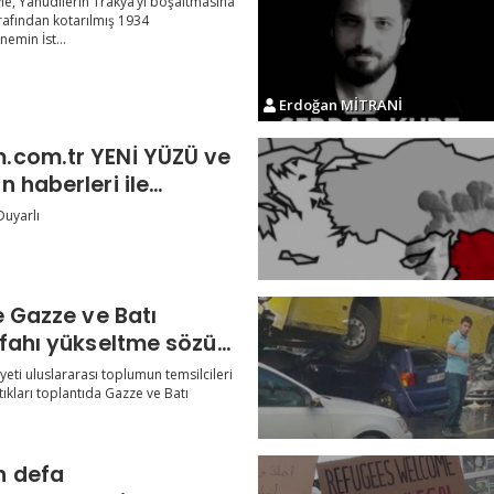
yle, Yahudilerin Trakya’yı boşaltmasına
afından kotarılmış 1934
nemin İst...
Erdoğan MİTRANİ
.com.tr YENİ YÜZÜ ve
 haberleri ile
Duyarlı
e Gazze ve Batı
efahı yükseltme sözü
yeti uluslararası toplumun temsilcileri
tıkları toplantıda Gazze ve Batı
 defa