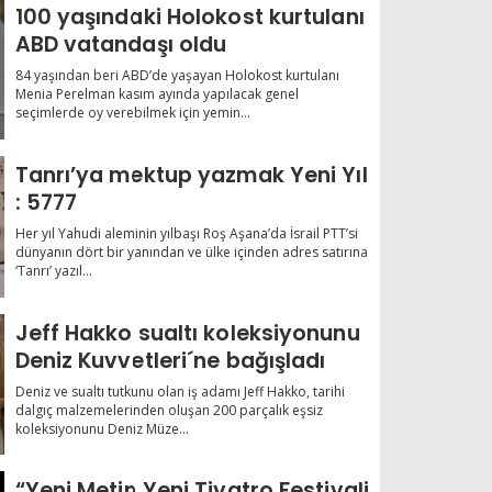
100 yaşındaki Holokost kurtulanı
ABD vatandaşı oldu
84 yaşından beri ABD’de yaşayan Holokost kurtulanı
Menia Perelman kasım ayında yapılacak genel
seçimlerde oy verebilmek için yemin...
Tanrı’ya mektup yazmak Yeni Yıl
: 5777
Her yıl Yahudi aleminin yılbaşı Roş Aşana’da İsrail PTT’si
dünyanın dört bir yanından ve ülke içinden adres satırına
‘Tanrı’ yazıl...
Jeff Hakko sualtı koleksiyonunu
Deniz Kuvvetleri´ne bağışladı
Deniz ve sualtı tutkunu olan iş adamı Jeff Hakko, tarihi
dalgıç malzemelerinden oluşan 200 parçalık eşsiz
koleksiyonunu Deniz Müze...
“Yeni Metin Yeni Tiyatro Festivali