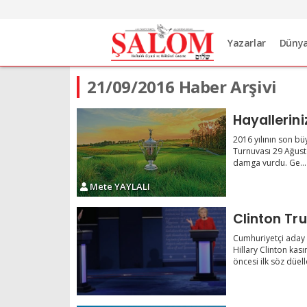
Yazarlar
Düny
21/09/2016 Haber Arşivi
2016 yılının son b
Turnuvası 29 Ağustos
damga vurdu. Ge...
Mete YAYLALI
Clinton Tr
Cumhuriyetçi aday
Hillary Clinton kas
öncesi ilk söz düello