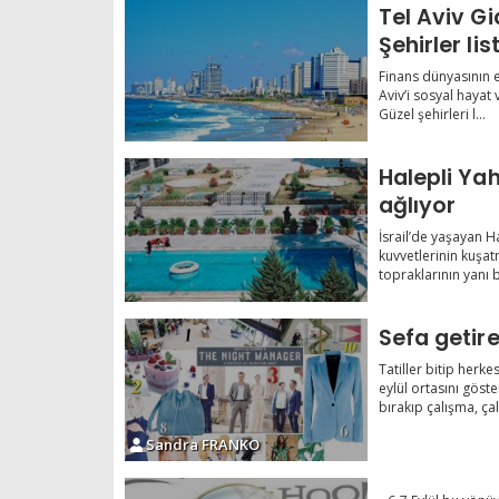
Tel Aviv Gi
Şehirler li
Finans dünyasının e
Aviv’i sosyal hayat 
Güzel şehirleri l...
Halepli Yah
ağlıyor
İsrail’de yaşayan H
kuvvetlerinin kuşat
topraklarının yanı b
Sefa getir
Tatiller bitip herk
eylül ortasını göst
bırakıp çalışma, çalı
Sandra FRANKO