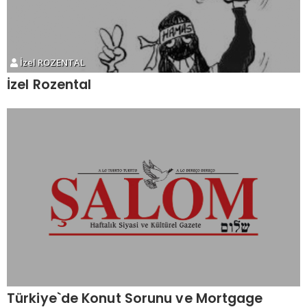
İzel ROZENTAL
İzel Rozental
Türkiye`de Konut Sorunu ve Mortgage