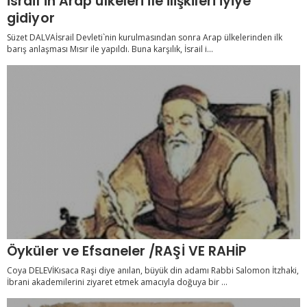
İsrail`in Arap ülkeleri ile ilişkileri iyiye
gidiyor
Süzet DALVAİsrail Devleti`nin kurulmasından sonra Arap ülkelerinden ilk
barış anlaşması Mısır ile yapıldı. Buna karşılık, İsrail i...
Öyküler ve Efsaneler /RAŞİ VE RAHİP
Coya DELEVİKısaca Raşi diye anılan, büyük din adamı Rabbi Salomon İtzhaki,
İbrani akademilerini ziyaret etmek amacıyla doğuya bir ...