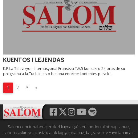
KUENTOS I LEJENDAS
K.P.La Televizyon İnternasyonal Franseza T.V.5 konsakro 24 oras de su
programa a la Turkia i esto fue una enorme kontentes para lo...
1
2
3
»
Salom.com.tr haber içerikleri kaynak gösterilmeden alıntı yapılamaz,
kanuna aykırı ve izinsiz olarak kopyalanamaz, başka yerde yayınlanamaz.