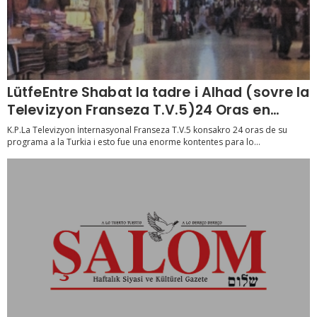
LütfeEntre Shabat la tadre i Alhad (sovre la
Televizyon Franseza T.V.5)24 Oras en
Turkia
K.P.La Televizyon İnternasyonal Franseza T.V.5 konsakro 24 oras de su
programa a la Turkia i esto fue una enorme kontentes para lo...