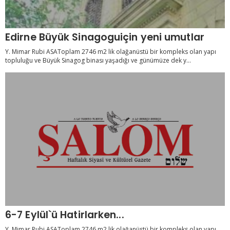
Edirne Büyük Sinagoguiçin yeni umutlar
Y. Mimar Rubi ASAToplam 2746 m2 lik olağanüstü bir kompleks olan yapı
topluluğu ve Büyük Sinagog binası yaşadığı ve günümüze dek y...
6-7 Eylül`ü Hatirlarken...
Y. Mimar Rubi ASAToplam 2746 m2 lik olağanüstü bir kompleks olan yapı