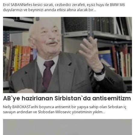
Erol SABANNefes kesici sürati, cezbedici zerafeti, eşsiz huyu ile BMW M6
duyularınızı ve beyninizi anında etkisi altına alacak bir...
AB`ye hazirlanan Sirbistan`da antisemitizm
Nelly BAROKASTarihi boyunca antisemit bir yapıya sahip olan Sırbıstan iç
savaşın ardından ve Slobodan Milosevic yönetiminin yıkılm...