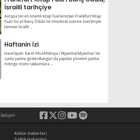
İsrailli tarihçiye
Avrupa`nın en önemli kitap fuarlarından Frankfurt Kitap
Fuarı bu yıl Barış Ödülü`ne Holokost üzerine eserleriyle
tanınan İsrailli ...
Haftanin İzi
Hazırlayan: Karel VALANSİAsya / MyanmarMyanmar`da
cunta yanlısı gösteriRangun`da yapılan yönetim yanlısı
mitinge resmi rakkamlara ...
İletişim
Kültür Haberleri
Sağlık Haberleri