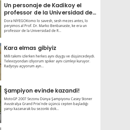
Un personaje de Kadikoy el
professor de la Universidad de
Roma: Prof. Marko Benbanaste
Dora NİYEGOKomo lo savesh, sesh mezes antes, lo
peryimos al Prof. Dr. Marko Benbanaste, ke era un
professor de la Universidad de R...
Kara elmas gibiyiz
Milli takımı izlerken herkes aynı duygu ve düşüncedeydi.
Televizyondan izliyorum spiker aynı cümleyi kuruyor.
Radyoyu açıyorum ayn...
Şampiyon evinde kazandi!
MotoGP 2007 Sezonu Dünya Şampiyonu Casey Stoner
Avustralya Grand Prixi`nde üçüncü cepten başladığı
yarışı kazanarak bu sezonki dok...