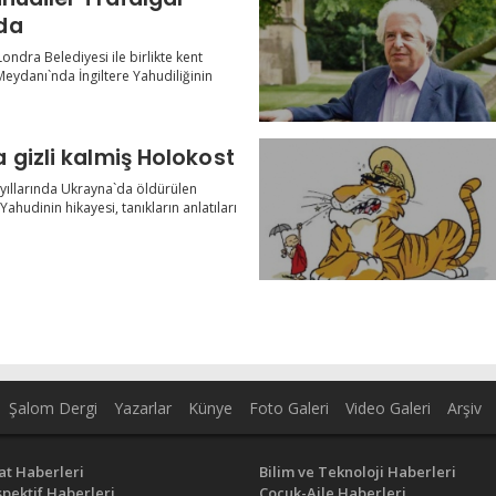
da
ondra Belediyesi ile birlikte kent
eydanı`nda İngiltere Yahudiliğinin
 gizli kalmiş Holokost
 yıllarında Ukrayna`da öldürülen
Yahudinin hikayesi, tanıkların anlatıları
Şalom Dergi
Yazarlar
Künye
Foto Galeri
Video Galeri
Arşiv
at Haberleri
Bilim ve Teknoloji Haberleri
pektif Haberleri
Çocuk-Aile Haberleri