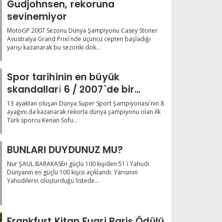
Gudjohnsen, rekoruna
sevinemiyor
MotoGP 2007 Sezonu Dünya Şampiyonu Casey Stoner
Avustralya Grand Prixi`nde üçüncü cepten başladığı
yarışı kazanarak bu sezonki dok...
Spor tarihinin en büyük
skandallari 6 / 2007`de bir
skandal da Fransa Bisiklet T
13 ayaktan oluşan Dünya Super Sport Şampiyonası`nın 8
ayağını da kazanarak rekorla dünya şampiyonu olan ilk
Türk sporcu Kenan Sofu...
BUNLARI DUYDUNUZ MU?
Nur ŞAUL BARAKASEn güçlü 100 kişiden 51`i Yahudi
Dünyanın en güçlü 100 kişisi açıklandı. Yarısının
Yahudilerin oluşturduğu listede...
Frankfurt Kitap Fuari Bariş Ödülü,