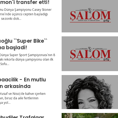
mon`i transfer etti!
nu Dünya Şampiyonu Casey Stoner
rixi`nde üçüncü cepten başladığı
 sezonki dok...
oğlu ``Super Bike``
ina başladi!
Dünya Super Sport Şampiyonası`nın 8
ak rekorla dünya şampiyonu olan ilk
Sofu...
aacilik - En mutlu
in arkasinda
, Yusuf ve Niso) ile kahve içerken
n, biraz da aile fertlerinin
a yol...
ahudiler Trafalgar