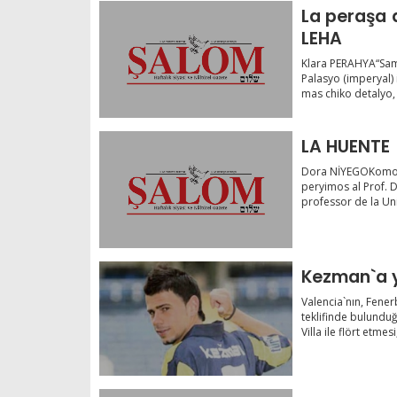
La peraşa 
LEHA
Klara PERAHYA“Sam
Palasyo (imperyal) 
mas chiko detalyo, 
LA HUENTE
Dora NİYEGOKomo l
peryimos al Prof. 
professor de la Uni
Kezman`a 
Valencia`nın, Fenerb
teklifinde bulunduğ
Villa ile flört etmesi,