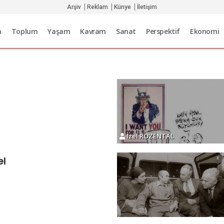
Arşiv
Reklam
Künye
İletişim
a
Toplum
Yaşam
Kavram
Sanat
Perspektif
Ekonomi
İzel ROZENTAL
el