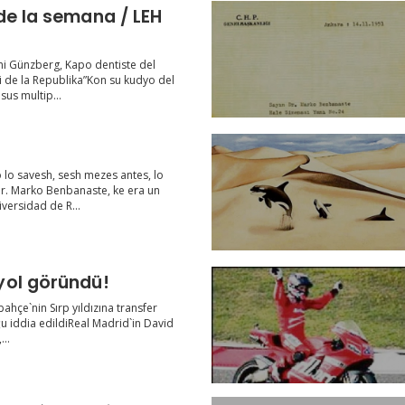
de la semana / LEH
i Günzberg, Kapo dentiste del
i de la Republika”Kon su kudyo del
sus multip...
o savesh, sesh mezes antes, lo
Dr. Marko Benbanaste, ke era un
versidad de R...
yol göründü!
ahçe`nin Sırp yıldızına transfer
u iddia edildiReal Madrid`in David
...