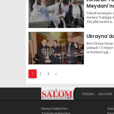
Meydani`n
Yahudi kuruluşları L
merkezi Trafalgar M
350 yıllık tarihini k...
Ukrayna`da
İkinci Dünya Savaşı
yaklaşık 1.5 milyon 
ve bunların ışığ...
1
2
3
»
Reklam
Abonelik
Dünya Haberleri
San
Toplum Haberleri
Pers