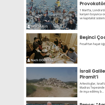
1 Mart’ta, Londra’
kariyeri boyunca o
ve kapitalist sisteme
Esra CARUS
Beşinci Ço
Pesah’tan hayat öğr
Nazlı DOENYAS
İsrail Gali
Piramit’i
Arkeologlar, İsrail
Madras Tepesinde b
ile inşa edilmiş b...
Pence: “Ame