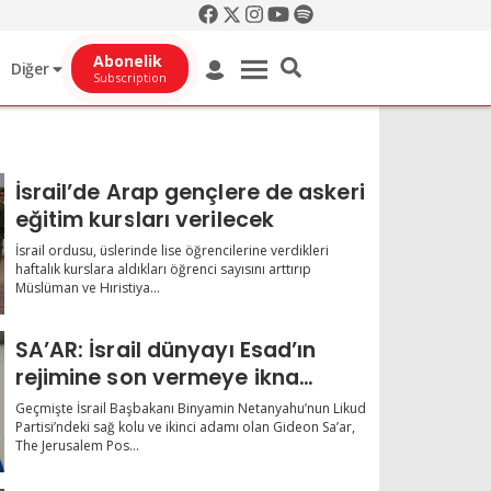
Abonelik
Diğer
Subscription
İsrail’de Arap gençlere de askeri
eğitim kursları verilecek
İsrail ordusu, üslerinde lise öğrencilerine verdikleri
haftalık kurslara aldıkları öğrenci sayısını arttırıp
Müslüman ve Hıristiya...
SA’AR: İsrail dünyayı Esad’ın
rejimine son vermeye ikna
etmeli
Geçmişte İsrail Başbakanı Binyamin Netanyahu’nun Likud
Partisi’ndeki sağ kolu ve ikinci adamı olan Gideon Sa’ar,
The Jerusalem Pos...