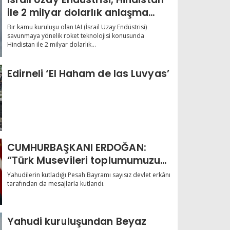
ile 2 milyar dolarlık anlaşma
imzaladı
Bir kamu kuruluşu olan IAI (İsrail Uzay Endüstrisi)
savunmaya yönelik roket teknolojisi konusunda
Hindistan ile 2 milyar dolarlık...
Edirneli ‘El Haham de las Luvyas’
CUMHURBAŞKANI ERDOĞAN:
“Türk Musevileri toplumumuzun
ayrılmaz bir parçası”
Yahudilerin kutladığı Pesah Bayramı sayısız devlet erkânı
tarafından da mesajlarla kutlandı.
Yahudi kuruluşundan Beyaz