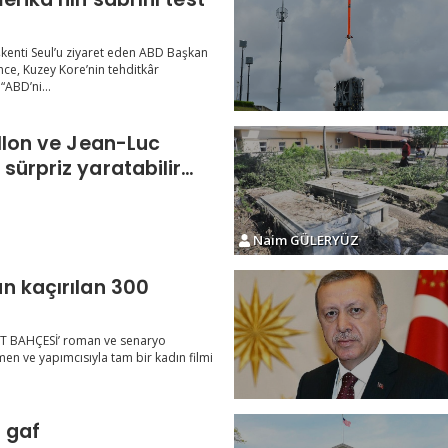
kenti Seul’u ziyaret eden ABD Başkan
ce, Kuzey Kore’nin tehditkâr
“ABD’ni...
illon ve Jean-Luc
sürpriz yaratabilir
Naim GÜLERYÜZ
n kaçırılan 300
UT BAHÇESİ’ roman ve senaryo
men ve yapımcısıyla tam bir kadın filmi
 gaf