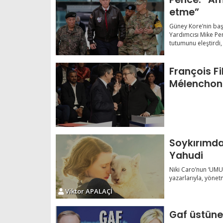
etme”
Güney Kore’nin baş
Yardımcısı Mike Pen
tutumunu eleştirdi, 
François F
Mélenchon 
mi?
Soykırımda
Yahudi
Niki Caro’nun ‘UM
yazarlarıyla, yönet
Viktor APALAÇİ
Gaf üstüne