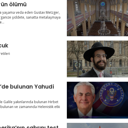
Provokatörün ölümü
da yaşama veda eden Gustav Metzger,
rganize şiddete, sanatta metalaşmaya
...
cuk
etileri
le’de bulunan Yahudi
’de Galile yakınlarında bulunan Hirbet
ulunan ve zamanında Helenistik etki
rika’nın sabrını test