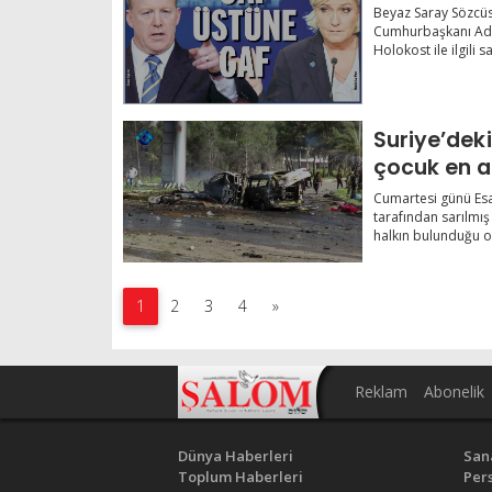
Beyaz Saray Sözcüs
Cumhurbaşkanı Aday
Holokost ile ilgili sa
Suriye’deki 
çocuk en az
Cumartesi günü Esa
tarafından sarılmış
halkın bulunduğu o
1
2
3
4
»
Reklam
Abonelik
Dünya Haberleri
San
Toplum Haberleri
Pers