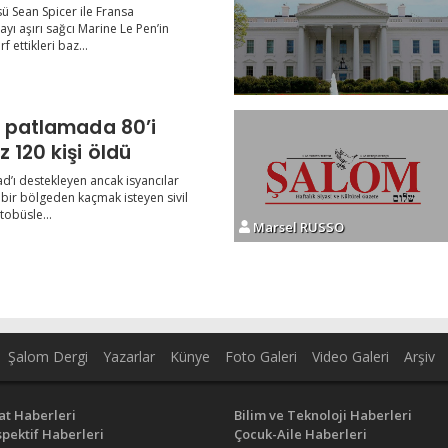
ü Sean Spicer ile Fransa
ı aşırı sağcı Marine Le Pen’in
rf ettikleri baz...
patlamada 80’i
 120 kişi öldü
d’ı destekleyen ancak isyancılar
 bir bölgeden kaçmak isteyen sivil
tobüsle...
Marsel RUSSO
Şalom Dergi
Yazarlar
Künye
Foto Galeri
Video Galeri
Arşiv
at Haberleri
Bilim ve Teknoloji Haberleri
pektif Haberleri
Çocuk-Aile Haberleri