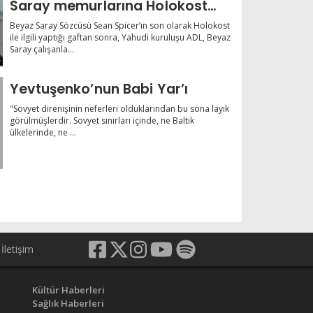
Saray memurlarına Holokost
tarihi dersi
Beyaz Saray Sözcüsü Sean Spicer’ın son olarak Holokost
ile ilgili yaptığı gaftan sonra, Yahudi kuruluşu ADL, Beyaz
Saray çalışanla...
Yevtuşenko’nun Babi Yar’ı
"Sovyet direnişinin neferleri olduklarından bu sona layık
görülmüşlerdir. Sovyet sınırları içinde, ne Baltık
ülkelerinde, ne ...
İletişim
Kültür Haberleri
Sağlık Haberleri