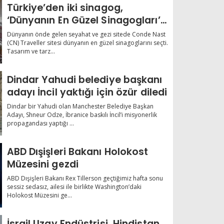
Türkiye’den iki sinagog,
‘Dünyanın En Güzel Sinagogları’
arasında
Dünyanın önde gelen seyahat ve gezi sitede Conde Nast
(CN) Traveller sitesi dünyanın en güzel sinagoglarını seçti.
Tasarım ve tarz...
Dindar Yahudi belediye başkanı
adayı İncil yaktığı için özür diledi
Dindar bir Yahudi olan Manchester Belediye Başkan
Adayı, Shneur Odze, İbranice baskılı İncil’i misyonerlik
propagandası yaptığı ...
ABD Dışişleri Bakanı Holokost
Müzesini gezdi
ABD Dışişleri Bakanı Rex Tillerson geçtiğimiz hafta sonu
sessiz sedasız, ailesi ile birlikte Washington’daki
Holokost Müzesini ge...
İsrail Uzay Endüstrisi, Hindistan