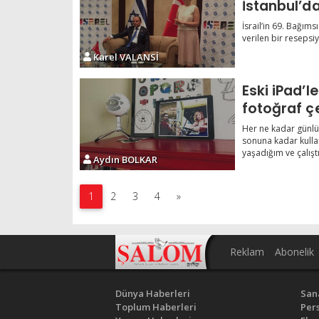
İstanbul’d
İsrail’in 69. Bağıms
verilen bir resepsiy
Karel VALANSİ
Eski iPad’le
fotoğraf çe
Her ne kadar günlük
sonuna kadar kull
yaşadığım ve çalıştı
Aydın BOLKAR
1
2
3
4
»
Reklam
Abonelik
Dünya Haberleri
San
Toplum Haberleri
Pers