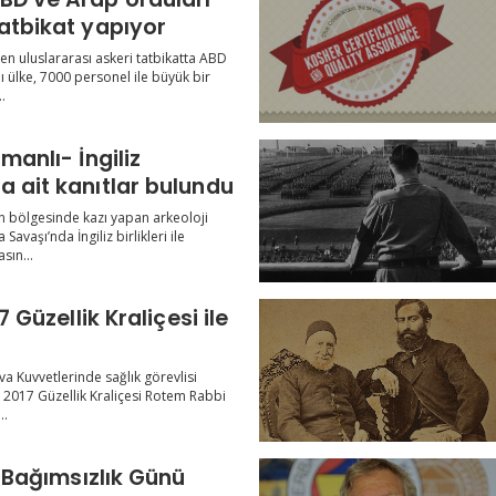
tatbikat yapıyor
n uluslararası askeri tatbikatta ABD
lı ülke, 7000 personel ile büyük bir
.
smanlı- İngiliz
a ait kanıtlar bulundu
in bölgesinde kazı yapan arkeoloji
Savaşı’nda İngiliz birlikleri ile
sın...
17 Güzellik Kraliçesi ile
ava Kuvvetlerinde sağlık görevlisi
 2017 Güzellik Kraliçesi Rotem Rabbi
..
9. Bağımsızlık Günü