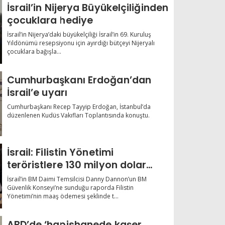
İsrail’in Nijerya Büyükelçiliğinden
çocuklara hediye
İsrail’in Nijerya’daki büyükelçiliği İsrail’in 69. Kuruluş
Yıldönümü resepsiyonu için ayırdığı bütçeyi Nijeryalı
çocuklara bağışla...
Cumhurbaşkanı Erdoğan’dan
İsrail’e uyarı
Cumhurbaşkanı Recep Tayyip Erdoğan, İstanbul’da
düzenlenen Kudüs Vakıfları Toplantısında konuştu.
İsrail: Filistin Yönetimi
teröristlere 130 milyon dolar
verdi
İsrail’in BM Daimi Temsilcisi Danny Dannon’un BM
Güvenlik Konseyi’ne sunduğu raporda Filistin
Yönetimi’nin maaş ödemesi şeklinde t...
ABD’de ‘hapishanede kaşer