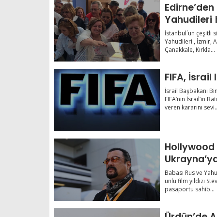
Edirne’den 
Yahudileri
kullandı
İstanbul´un çeşitli
Yahudileri , İzmir,
Çanakkale, Kırkla...
FIFA, İsrail
İsrail Başbakanı 
FIFA’nın İsrail’in B
veren kararını sevi..
Hollywood 
Ukrayna’ya
Babası Rus ve Yahud
ünlü film yıldızı St
pasaportu sahib...
Ürdün’de A