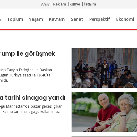
Arşiv
Reklam
Künye
İletişim
a
Toplum
Yaşam
Kavram
Sanat
Perspektif
Ekonomi
rump ile görüşmek
e
ep Tayyip Erdoğan ile Başkan
ün Türkiye saati ile 19.40´ta
ildi.
a tarihi sinagog yandı
ğu Manhattan’da pazar gecesi çıkan
n kalma tarihi sinagogu kullanılmaz