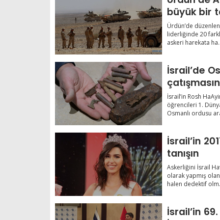
büyük bir 
Ürdün’de düzenlene
liderliğinde 20 fark
askeri harekata ha..
İsrail’de O
çatışmasın
İsrail’in Rosh HaAy
öğrencileri 1. Dünya 
Osmanlı ordusu ara
İsrail’in 20
tanışın
Askerliğini İsrail H
olarak yapmış olan
halen dedektif olm.
İsrail’in 6