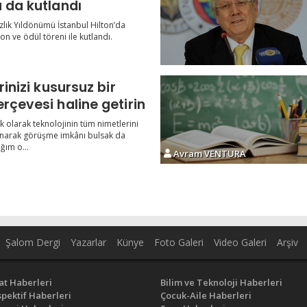
a da kutlandı
ızlık Yıldönümü İstanbul Hilton’da
on ve ödül töreni ile kutlandı.
rinizi kusursuz bir
rçevesi haline getirin
 olarak teknolojinin tüm nimetlerini
anarak görüşme imkânı bulsak da
ğım o...
Avram VENTURA
Şalom Dergi
Yazarlar
Künye
Foto Galeri
Video Galeri
Arşiv
at Haberleri
Bilim ve Teknoloji Haberleri
pektif Haberleri
Çocuk-Aile Haberleri