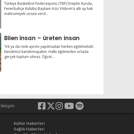
Türkiye Basketbol Federasyonu (TBF) Disiplin Kurulu,
Fenerbahçe Kulübü Başkanı Aziz Yıldırım’a altı ay hak
mahrumiyeti cezası verd...
Bilen insan – üreten insan
“Irk ya da renk ayrımı yapılmadan herkes eğitilmelidir.
Kendimizi kandırmayalım. Halkı eğitmeden ortada
gerçek toplum olmaz. Öğret...
İletişim
Kültür Haberleri
Sağlık Haberleri