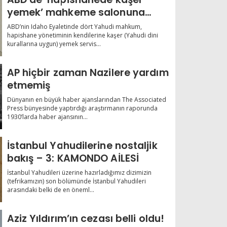
yemek’ mahkeme salonuna
taşındı
ABD’nin Idaho Eyaletinde dört Yahudi mahkum,
hapishane yönetiminin kendilerine kaşer (Yahudi dini
kurallarına uygun) yemek servis...
AP hiçbir zaman Nazilere yardım
etmemiş
Dünyanın en büyük haber ajanslarından The Associated
Press bünyesinde yaptırdığı araştırmanın raporunda
1930’larda haber ajansının...
İstanbul Yahudilerine nostaljik
bakış – 3: KAMONDO AİLESİ
İstanbul Yahudileri üzerine hazırladığımız dizimizin
(tefrikamızın) son bölümünde İstanbul Yahudileri
arasındaki belki de en öneml...
Aziz Yıldırım’ın cezası belli oldu!