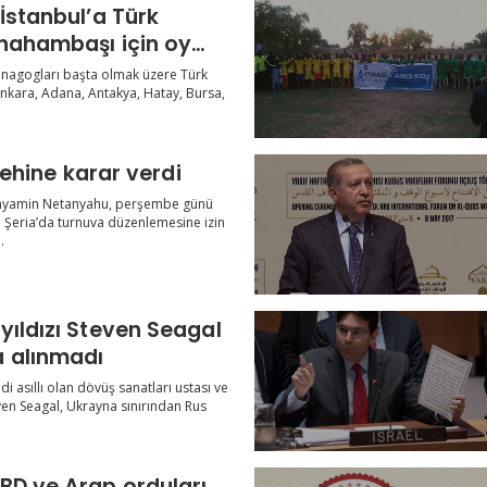
İstanbul’a Türk
 hahambaşı için oy
 sinagogları başta olmak üzere Türk
 Ankara, Adana, Antakya, Hatay, Bursa,
 lehine karar verdi
Binyamin Netanyahu, perşembe günü
atı Şeria’da turnuva düzenlemesine izin
.
yıldızı Steven Seagal
 alınmadı
i asıllı olan dövüş sanatları ustası ve
even Seagal, Ukrayna sınırından Rus
BD ve Arap orduları