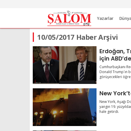
Yazarlar
Düny
10/05/2017 Haber Arşivi
Erdoğan, T
için ABD’d
Cumhurbaşkanı Rec
Donald Trump´ın bug
görüşecekleri öğren
New York’t
New York, Aşağı Do
yangın 19. yüzyılda
hale getirdi.