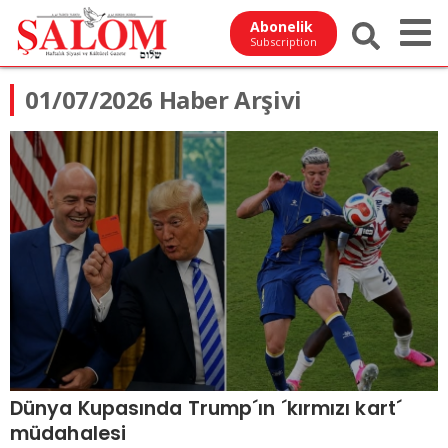
Abonelik
Subscription
01/07/2026 Haber Arşivi
Dünya Kupasında Trump´ın ´kırmızı kart´
müdahalesi