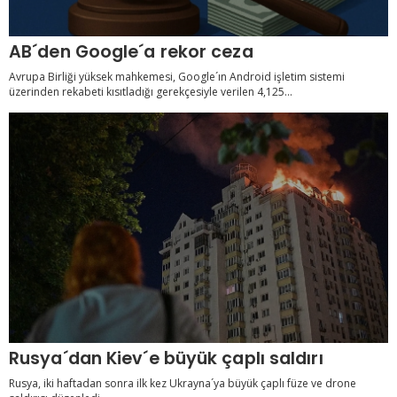
AB´den Google´a rekor ceza
Avrupa Birliği yüksek mahkemesi, Google´ın Android işletim sistemi
üzerinden rekabeti kısıtladığı gerekçesiyle verilen 4,125...
Rusya´dan Kiev´e büyük çaplı saldırı
Rusya, iki haftadan sonra ilk kez Ukrayna´ya büyük çaplı füze ve drone