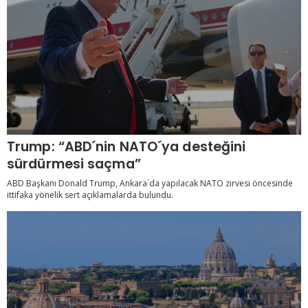
Trump: “ABD´nin NATO´ya desteğini
sürdürmesi saçma”
ABD Başkanı Donald Trump, Ankara´da yapılacak NATO zirvesi öncesinde
ittifaka yönelik sert açıklamalarda bulundu.