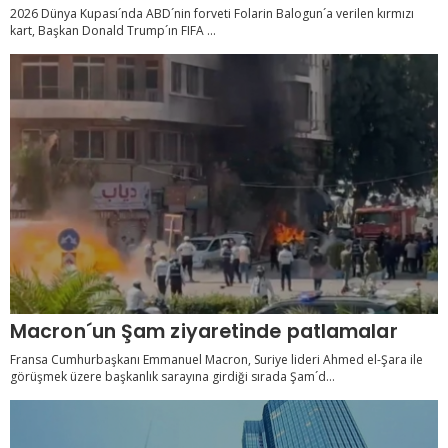
2026 Dünya Kupası´nda ABD´nin forveti Folarin Balogun´a verilen kırmızı
kart, Başkan Donald Trump´ın FIFA ...
Macron´un Şam ziyaretinde patlamalar
Fransa Cumhurbaşkanı Emmanuel Macron, Suriye lideri Ahmed el-Şara ile
görüşmek üzere başkanlık sarayına girdiği sırada Şam´d...