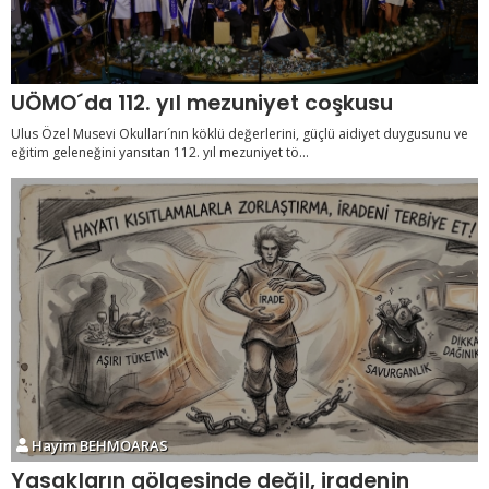
UÖMO´da 112. yıl mezuniyet coşkusu
Ulus Özel Musevi Okulları´nın köklü değerlerini, güçlü aidiyet duygusunu ve
eğitim geleneğini yansıtan 112. yıl mezuniyet tö...
Hayim BEHMOARAS
Yasakların gölgesinde değil, iradenin