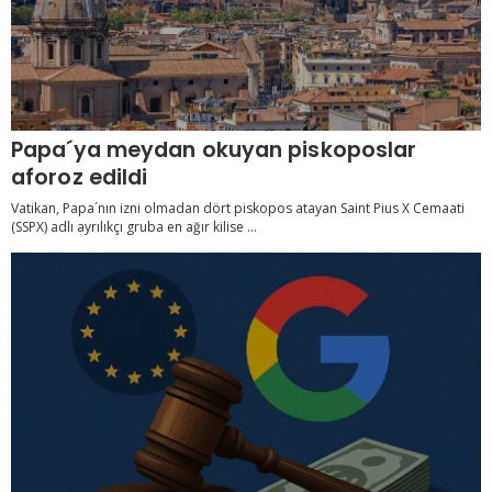
Papa´ya meydan okuyan piskoposlar
aforoz edildi
Vatikan, Papa´nın izni olmadan dört piskopos atayan Saint Pius X Cemaati
(SSPX) adlı ayrılıkçı gruba en ağır kilise ...