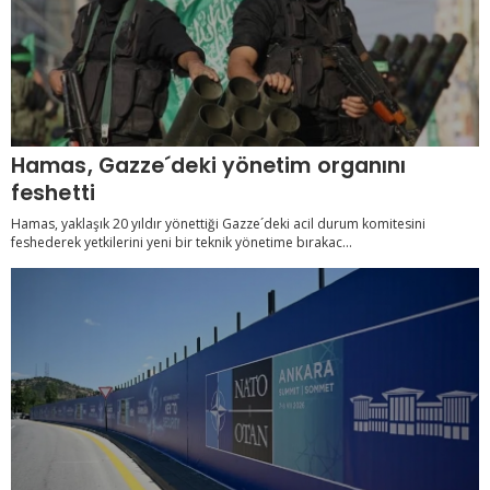
Hamas, Gazze´deki yönetim organını
feshetti
Hamas, yaklaşık 20 yıldır yönettiği Gazze´deki acil durum komitesini
feshederek yetkilerini yeni bir teknik yönetime bırakac...