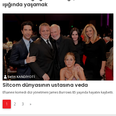
ışığında yaşamak
Selin KANDİYOTİ
Sitcom dünyasının ustasına veda
Efsanevi komedi dizi yönetmeni James Burrows 85 yaşında hayatını kaybetti.
1
2
3
»