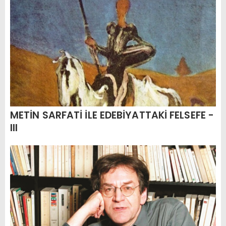
METİN SARFATİ İLE EDEBİYATTAKİ FELSEFE -
III