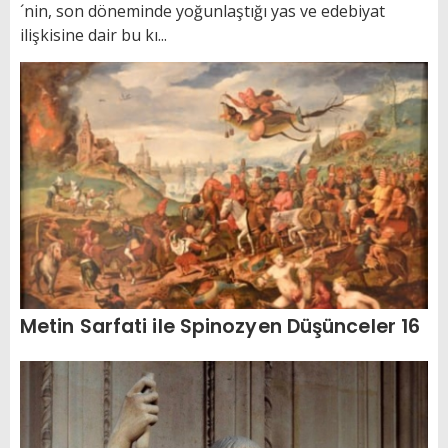
´nin, son döneminde yoğunlaştığı yas ve edebiyat
ilişkisine dair bu kı...
Metin Sarfati ile Spinozyen Düşünceler 16