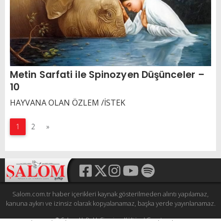
Metin Sarfati ile Spinozyen Düşünceler –
10
HAYVANA OLAN ÖZLEM /İSTEK
1
2
»
Salom.com.tr haber içerikleri kaynak gösterilmeden alıntı yapılamaz,
kanuna aykırı ve izinsiz olarak kopyalanamaz, başka yerde yayınlanamaz.
© Şalom Haftalık Siyasi ve Kültürel Gazete