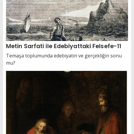
Metin Sarfati ile Edebiyattaki Felsefe-11
Temaşa toplumunda edebiyatın ve gerçekliğin sonu
mu?