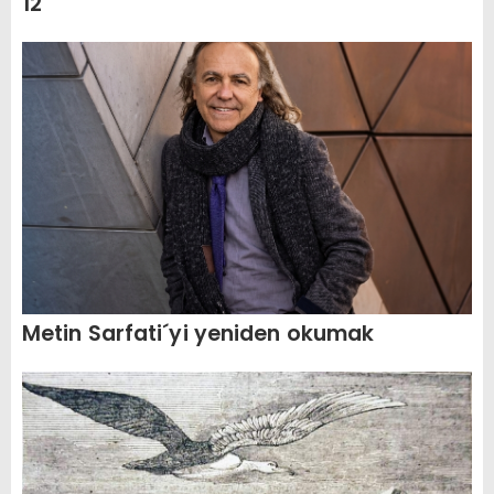
12
Metin Sarfati´yi yeniden okumak