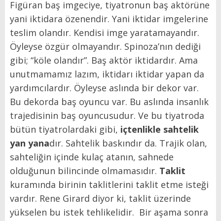
Figüran baş imgeciye, tiyatronun baş aktörüne
yani iktidara özenendir. Yani iktidar imgelerine
teslim olandır. Kendisi imge yaratamayandır.
Öyleyse özgür olmayandır. Spinoza’nın dediği
gibi; “köle olandır”. Baş aktör iktidardır. Ama
unutmamamız lazım, iktidarı iktidar yapan da
yardımcılardır.
Öyleyse aslında bir dekor var.
Bu dekorda baş oyuncu var. Bu aslında insanlık
trajedisinin baş oyuncusudur. Ve bu tiyatroda
bütün tiyatrolardaki gibi,
içtenlikle sahtelik
yan yana
dır. Sahtelik baskındır da. Trajik olan,
sahteliğin içinde kulaç atanın, sahnede
olduğunun bilincinde olmamasıdır.
Taklit
kuramında birinin taklitlerini taklit etme isteği
vardır. Rene Girard diyor ki, taklit üzerinde
yükselen bu istek tehlikelidir. Bir aşama sonra