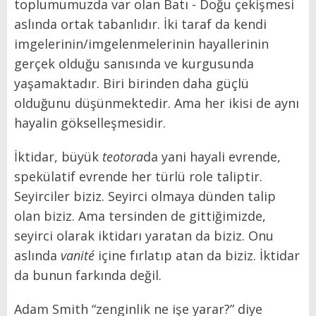
toplumumuzda var olan Batı - Doğu çekişmesi
aslında ortak tabanlıdır. İki taraf da kendi
imgelerinin/imgelenmelerinin hayallerinin
gerçek olduğu sanısında ve kurgusunda
yaşamaktadır. Biri birinden daha güçlü
olduğunu düşünmektedir. Ama her ikisi de aynı
hayalin gökselleşmesidir.
İktidar, büyük
teotora
da yani hayali evrende,
spekülatif evrende her türlü role taliptir.
Seyirciler biziz. Seyirci olmaya dünden talip
olan biziz. Ama tersinden de gittiğimizde,
seyirci olarak iktidarı yaratan da biziz. Onu
aslında
vanité
içine fırlatıp atan da biziz. İktidar
da bunun farkında değil.
Adam Smith “zenginlik ne işe yarar?” diye