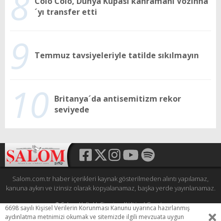
8
Colo Colo, Dünya Kupası kahramanı Vozinha
´yı transfer etti
9
Temmuz tavsiyeleriyle tatilde sıkılmayın
10
Britanya´da antisemitizm rekor
seviyede
Salom.com.tr haber içerikleri kaynak gösterilmeden alıntı yapılamaz,
kanuna aykırı ve izinsiz olarak kopyalanamaz, başka yerde yayınlanamaz.
© Şalom Haftalık Siyasi ve Kültürel Gazete
6698 sayılı Kişisel Verilerin Korunması Kanunu uyarınca hazırlanmış
Tüm hakları saklıdır.
aydınlatma metnimizi okumak ve sitemizde ilgili mevzuata uygun