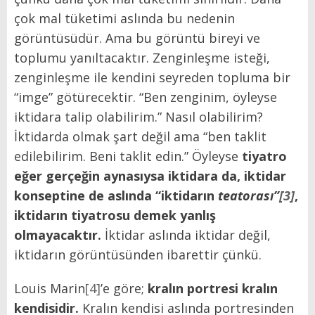
çok mal tüketimi aslında bu nedenin
görüntüsüdür. Ama bu görüntü bireyi ve
toplumu yanıltacaktır. Zenginleşme isteği,
zenginleşme ile kendini seyreden topluma bir
“imge” götürecektir. “Ben zenginim, öyleyse
iktidara talip olabilirim.” Nasıl olabilirim?
İktidarda olmak şart değil ama “ben taklit
edilebilirim. Beni taklit edin.” Öyleyse
tiyatro
eğer gerçeğin aynasıysa iktidara da, iktidar
konseptine de aslında “iktidarın
teatorası”
[3]
,
iktidarın tiyatrosu demek yanlış
olmayacaktır.
İktidar aslında iktidar değil,
iktidarın görüntüsünden ibarettir çünkü.
Louis Marin
[4]
’e göre;
kralın portresi kralın
kendisidir.
Kralın kendisi aslında portresinden