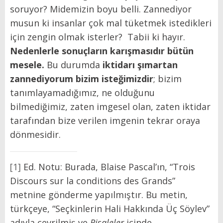
soruyor? Midemizin boyu belli. Zannediyor
musun ki insanlar çok mal tüketmek istedikleri
için zengin olmak isterler? Tabii ki hayır.
Nedenlerle sonuçların karışmasıdır bütün
mesele.
Bu durumda
iktidarı şımartan
zannediyorum bizim isteğimizdir
; bizim
tanımlayamadığımız, ne olduğunu
bilmediğimiz, zaten imgesel olan, zaten iktidar
tarafından bize verilen imgenin tekrar oraya
dönmesidir.
[1]
Ed. Notu: Burada, Blaise Pascal’ın, “Trois
Discours sur la conditions des Grands”
metnine gönderme yapılmıştır. Bu metin,
türkçeye, “Seçkinlerin Hali Hakkında Üç Söylev”
adıyla çevrilmiş ve
Risaleler
içinde