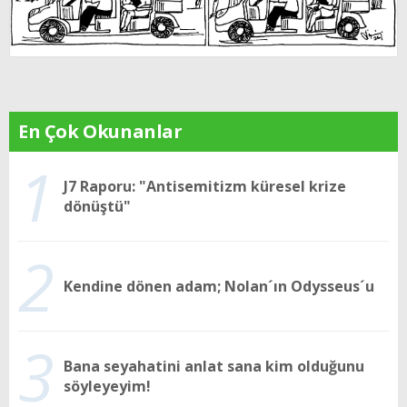
En Çok Okunanlar
1
J7 Raporu: "Antisemitizm küresel krize
dönüştü"
2
Kendine dönen adam; Nolan´ın Odysseus´u
3
Bana seyahatini anlat sana kim olduğunu
söyleyeyim!