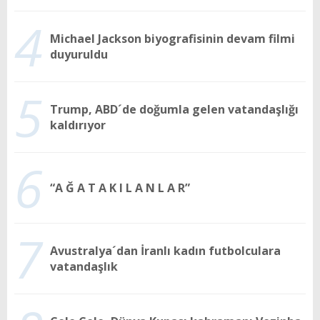
4
Michael Jackson biyografisinin devam filmi
duyuruldu
5
Trump, ABD´de doğumla gelen vatandaşlığı
kaldırıyor
6
“A Ğ A T A K I L A N L A R”
7
Avustralya´dan İranlı kadın futbolculara
vatandaşlık