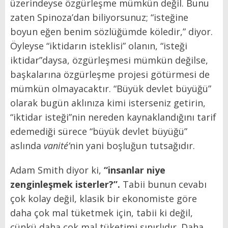
üzerindeyse özgürleşme mümkün değil. Bunu
zaten Spinoza’dan biliyorsunuz; “isteğine
boyun eğen benim sözlüğümde köledir,” diyor.
Öyleyse “iktidarın isteklisi” olanın, “isteği
iktidar”daysa, özgürleşmesi mümkün değilse,
başkalarına özgürleşme projesi götürmesi de
mümkün olmayacaktır. “Büyük devlet büyüğü”
olarak bugün aklınıza kimi isterseniz getirin,
“iktidar isteği”nin nereden kaynaklandığını tarif
edemediği sürece “büyük devlet büyüğü”
aslında
vanité’
nin yani boşluğun tutsağıdır.
Adam Smith diyor ki,
“insanlar niye
zenginleşmek isterler?”.
Tabii bunun cevabı
çok kolay değil, klasik bir ekonomiste göre
daha çok mal tüketmek için, tabii ki değil,
çünkü daha çok mal tüketimi sınırlıdır. Daha