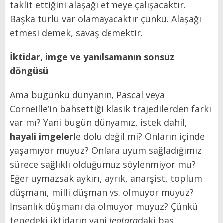
taklit ettiğini alaşağı etmeye çalışacaktır.
Başka türlü var olamayacaktır çünkü. Alaşağı
etmesi demek, savaş demektir.
İktidar, imge ve yanılsamanın sonsuz
döngüsü
Ama bugünkü dünyanın, Pascal veya
Corneille’in bahsettiği klasik trajedilerden farkı
var mı? Yani bugün dünyamız, istek dahil,
hayali imgeler
le dolu değil mi? Onların içinde
yaşamıyor muyuz? Onlara uyum sağladığımız
sürece sağlıklı olduğumuz söylenmiyor mu?
Eğer uymazsak aykırı, ayrık, anarşist, toplum
düşmanı, milli düşman vs. olmuyor muyuz?
İnsanlık düşmanı da olmuyor muyuz? Çünkü
tepedeki iktidarın yani
teotara
daki baş