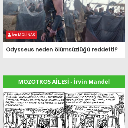
İvo MOLİNAS
Odysseus neden ölümsüzlüğü reddetti?
MOZOTROS AİLESİ - İrvin Mandel