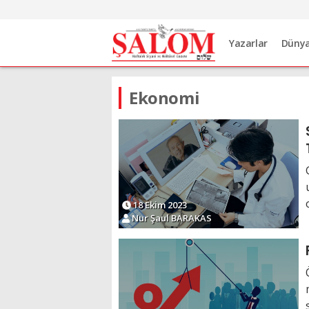
Yazarlar
Düny
Ekonomi
18 Ekim 2023
Nur Şaul BARAKAS