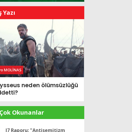
ş Yazı
vo MOLİNAS
ysseus neden ölümsüzlüğü
ddetti?
 Çok Okunanlar
J7 Raporu: "Antisemitizm