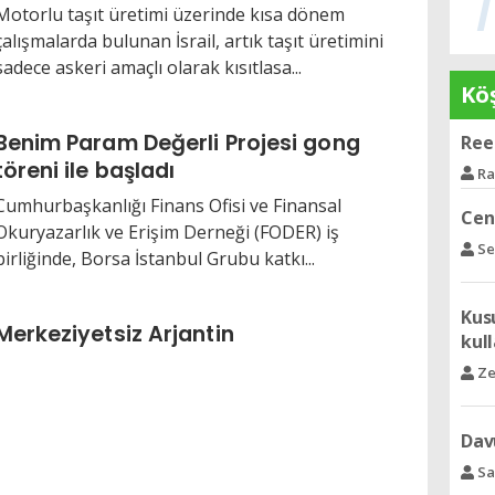
Motorlu taşıt üretimi üzerinde kısa dönem
çalışmalarda bulunan İsrail, artık taşıt üretimini
sadece askeri amaçlı olarak kısıtlasa...
Köş
Benim Param Değerli Projesi gong
Ceng
töreni ile başladı
Se
Cumhurbaşkanlığı Finans Ofisi ve Finansal
Okuryazarlık ve Erişim Derneği (FODER) iş
Kusu
birliğinde, Borsa İstanbul Grubu katkı...
kull
Ze
Merkeziyetsiz Arjantin
Dav
Sa
Orta