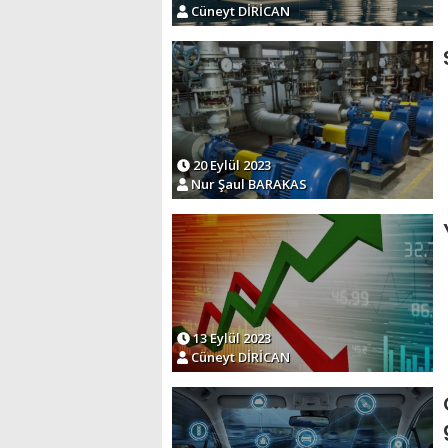
Cüneyt DİRİCAN
20 Eylül 2023
Nur Şaul BARAKAS
13 Eylül 2023
Cüneyt DİRİCAN