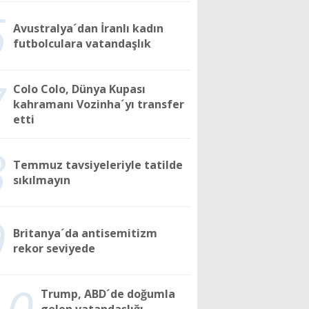
6
Avustralya´dan İranlı kadın
futbolculara vatandaşlık
7
Colo Colo, Dünya Kupası
kahramanı Vozinha´yı transfer
etti
8
Temmuz tavsiyeleriyle tatilde
sıkılmayın
9
Britanya´da antisemitizm
rekor seviyede
10
Trump, ABD´de doğumla
gelen vatandaşlığı