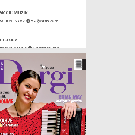
va DUVENYAZ
5 Ağustos 2026
ıncı oda
ram VENTURA
5 Ağustos 2026
 ve UEFA Savaş başladı!
dat LEVENT
5 Ağustos 2026
nın gülümsemeyi öğrettiği halk
lin SÜAR
5 Ağustos 2026
- Bir şeyden dolayı
v İzak ALALUF
5 Ağustos 2026