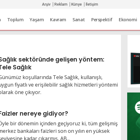
Arşiv
Reklam
Künye
İletişim
a
Toplum
Yaşam
Kavram
Sanat
Perspektif
Ekonomi
Sağlık sektöründe gelişen yöntem:
Tele Sağlık
Günümüz koşullarında Tele Sağlık, kullanışlı,
uygun fiyatlı ve erişilebilir sağlık hizmetleri yöntemi
olarak öne çıkıyor.
Faizler nereye gidiyor?
Öyle bir dönemin içinden geçiyoruz ki, tüm gelişmiş
merkez bankaları faizleri son on yılın en yüksek
seviyesine kadar çıkarmış, AB...