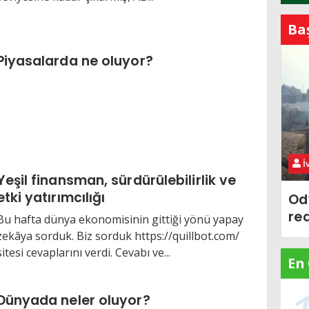
Ba
Piyasalarda ne oluyor?
İ
Yeşil finansman, sürdürülebilirlik ve
etki yatırımcılığı
Od
re
Bu hafta dünya ekonomisinin gittiği yönü yapay
zekâya sorduk. Biz sorduk https://quillbot.com/
sitesi cevaplarını verdi. Cevabı ve...
En
Dünyada neler oluyor?