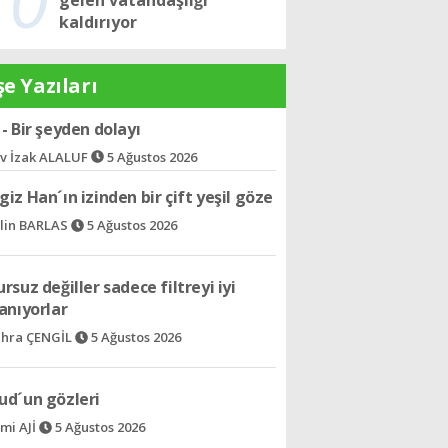
kaldırıyor
e Yazıları
iz Han´ın izinden bir çift yeşil göze
lin BARLAS
5 Ağustos 2026
rsuz değiller sadece filtreyi iyi
anıyorlar
hra ÇENGİL
5 Ağustos 2026
ud´un gözleri
mi AJİ
5 Ağustos 2026
k dil: Müzik