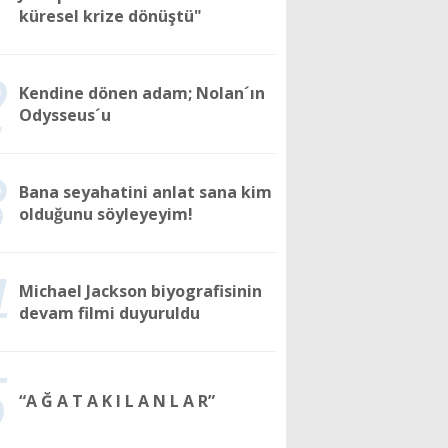
1
küresel krize dönüştü"
2
Kendine dönen adam; Nolan´ın
Odysseus´u
3
Bana seyahatini anlat sana kim
olduğunu söyleyeyim!
4
Michael Jackson biyografisinin
devam filmi duyuruldu
5
“A Ğ A T A K I L A N L A R”