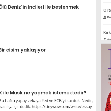
Ri
Ölü Deniz´in incileri ile beslenmek
Kırk
Av
FIFA
Ve
Bir cisim yaklaşıyor
Acı
Se
Ree 
Ra
X ile Musk ne yapmak istemektedir?
Bu hafta yapay zekaya Fed ve ECB´yi sorduk. Nedir,
nasıl çalışır dedik. https://tinywow.com/write/essay-