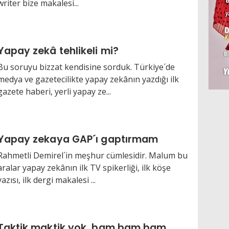
writer bize makalesi...
Yapay zekâ tehlikeli mi?
Bu soruyu bizzat kendisine sorduk. Türkiye´de
medya ve gazetecilikte yapay zekânın yazdığı ilk
gazete haberi, yerli yapay ze...
Yapay zekaya GAP´ı gaptırmam
Rahmetli Demirel´in meşhur cümlesidir. Malum bu
aralar yapay zekânın ilk TV spikerliği, ilk köşe
yazısı, ilk dergi makalesi ...
Taktik maktik yok, bam bam bam