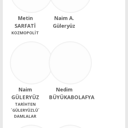
Metin
Naim A.
SARFATİ
Güleryüz
KOZMOPOLİT
Naim
Nedim
GÜLERYÜZ
BÜYÜKABOLAFYA
TARİHTEN
´GÜLERYÜZLÜ´
DAMLALAR