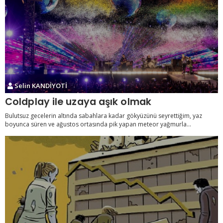
Selin KANDİYOTİ
Coldplay ile uzaya aşık olmak
Bulutsuz gecelerin altında sabahlara kadar gökyüzünü seyrettiğim, yaz
boyunca süren ve ağustos ortasında pik yapan meteor yağmurla...