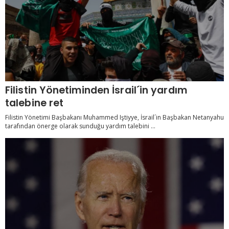
Filistin Yönetiminden İsrail´in yardım
talebine ret
Filistin Yönetimi Başbakanı Muhammed Iştiyye, İsrail´in Başbakan Netanyahu
tarafından önerge olarak sunduğu yardım talebini ...