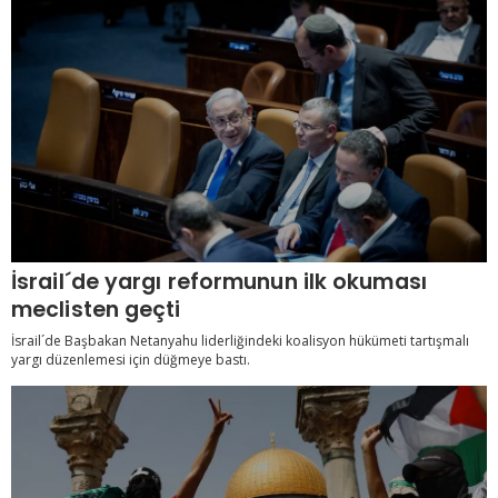
İsrail´de yargı reformunun ilk okuması
meclisten geçti
İsrail´de Başbakan Netanyahu liderliğindeki koalisyon hükümeti tartışmalı
yargı düzenlemesi için düğmeye bastı.