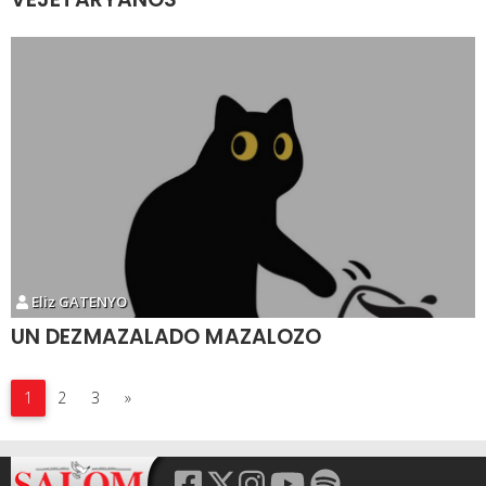
Eliz GATENYO
UN DEZMAZALADO MAZALOZO
1
2
3
»