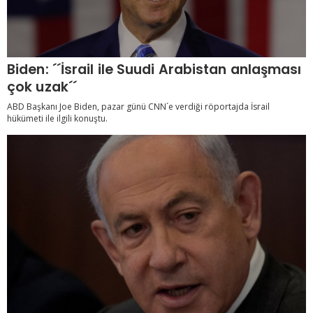
Biden: ´´İsrail ile Suudi Arabistan anlaşması
çok uzak´´
ABD Başkanı Joe Biden, pazar günü CNN´e verdiği röportajda İsrail
hükümeti ile ilgili konuştu.