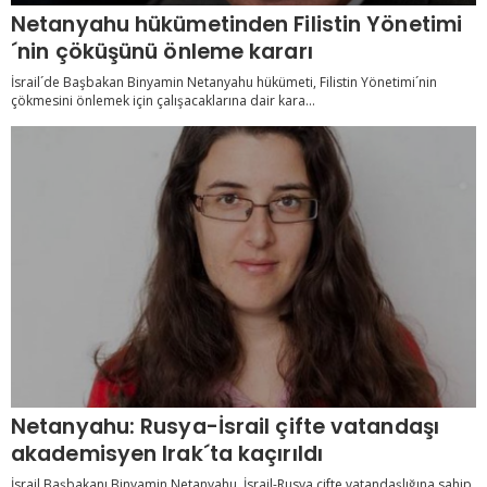
Netanyahu hükümetinden Filistin Yönetimi
´nin çöküşünü önleme kararı
İsrail´de Başbakan Binyamin Netanyahu hükümeti, Filistin Yönetimi´nin
çökmesini önlemek için çalışacaklarına dair kara...
Netanyahu: Rusya-İsrail çifte vatandaşı
akademisyen Irak´ta kaçırıldı
İsrail Başbakanı Binyamin Netanyahu, İsrail-Rusya çifte vatandaşlığına sahip