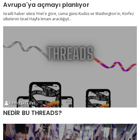
Avrupa´ya açmayı planlıyor
İsrailli haber sitesi Ynet´e göre, cuma günü Kudüs ve Washington´ın, Körfez
ülkelerini İsrail Hayfa limanı aracılığıyl...
Renin ÖZLEVİ
NEDİR BU THREADS?