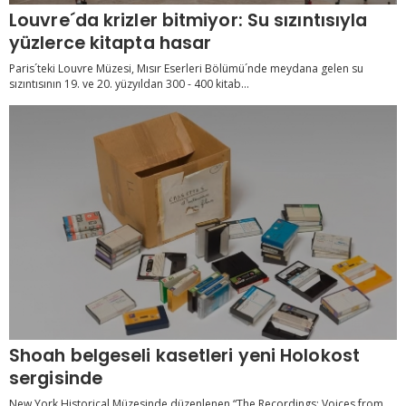
Louvre´da krizler bitmiyor: Su sızıntısıyla
yüzlerce kitapta hasar
Paris´teki Louvre Müzesi, Mısır Eserleri Bölümü´nde meydana gelen su
sızıntısının 19. ve 20. yüzyıldan 300 - 400 kitab...
Shoah belgeseli kasetleri yeni Holokost
sergisinde
New York Historical Müzesinde düzenlenen “The Recordings: Voices from