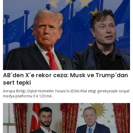
AB´den X´e rekor ceza: Musk ve Trump´dan
sert tepki
Avrupa Birliği, Dijital Hizmetler Yasası´nı (DSA) ihlal ettiği gerekçesiyle sosyal
medya platformu X´e 120 mil...