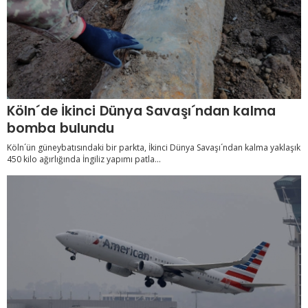
Köln´de İkinci Dünya Savaşı´ndan kalma
bomba bulundu
Köln´ün güneybatısındaki bir parkta, İkinci Dünya Savaşı´ndan kalma yaklaşık
450 kilo ağırlığında İngiliz yapımı patla...