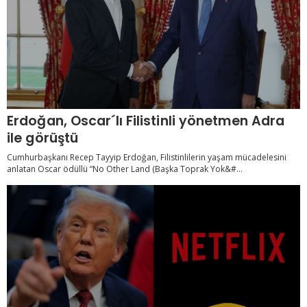
Erdoğan, Oscar´lı Filistinli yönetmen Adra
ile görüştü
Cumhurbaşkanı Recep Tayyip Erdoğan, Filistinlilerin yaşam mücadelesini
anlatan Oscar ödüllü “No Other Land (Başka Toprak Yok&#...