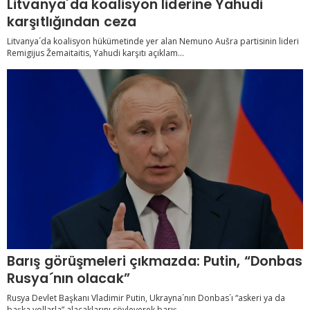
Litvanya´da koalisyon liderine Yahudi
karşıtlığından ceza
Litvanya´da koalisyon hükümetinde yer alan Nemuno Aušra partisinin lideri
Remigijus Žemaitaitis, Yahudi karşıtı açıklam...
Barış görüşmeleri çıkmazda: Putin, “Donbas
Rusya´nın olacak”
Rusya Devlet Başkanı Vladimir Putin, Ukrayna´nın Donbas´ı “askeri ya da
başka yollarla” alacaklarını söyleyerek barış ...