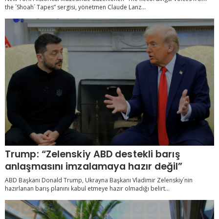
the ´Shoah´ Tapes” sergisi, yönetmen Claude Lanz...
Trump: “Zelenskiy ABD destekli barış
anlaşmasını imzalamaya hazır değil”
ABD Başkanı Donald Trump, Ukrayna Başkanı Vladimir Zelenskiy´nin
hazırlanan barış planını kabul etmeye hazır olmadığı belirt...