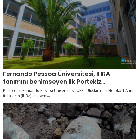
Fernando Pessoa Üniversitesi, IHRA
tanımını benimseyen ilk Portekiz
üniversitesi
Porto´daki Fernando Pessoa Üniversitesi (UFP), Uluslararası Holokost Anma
İttifakı´nın (IHRA) antisemi...