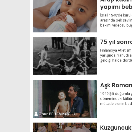
yapımı be
İsrail 1948’de kur
arasında pek sevilm
bakımı videosu bug
75 yıl sonr
Finlandiya Atletiz
yarışında, Yahudi a
geldiği halde dördü
1949 Şili doğumlu y
dönemindeki kültür
mücadelesinin bedel
Onur BEHRAMOĞLU
Kuzguncuk Sinagogu´nda Suko