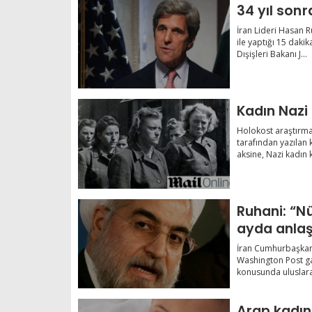
34 yıl sonr
İran Lideri Hasan 
ile yaptığı 15 dakik
Dışişleri Bakanı J...
Kadın Nazi 
Holokost araştırm
tarafından yazılan k
aksine, Nazi kadın k
Ruhani: “N
ayda anlaş
İran Cumhurbaşkan
Washington Post ga
konusunda uluslarar
Arap kadınla