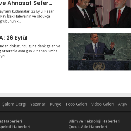
ve Ahnasat Sefer
i
ayramı kutlamaları 22 Eylül Pazar
av İsak Haleva’nın ve oldukça
 grubunun k...
SİMHA TORA: 26 Eylül
ından dokuzuncu güne denk gelen ve
g Atseret’le aynı gün kutlanan Simha
rı ...
Şalom Dergi
Yazarlar
Künye
Foto Galeri
Video Galeri
Arşiv
at Haberleri
Bilim ve Teknoloji Haberleri
pektif Haberleri
Çocuk-Aile Haberleri