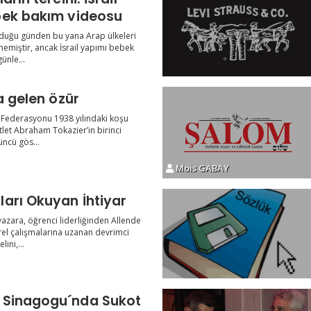
bek bakım videosu
ulduğu günden bu yana Arap ülkeleri
emiştir, ancak İsrail yapımı bebek
ünle...
a gelen özür
m Federasyonu 1938 yılındaki koşu
tlet Abraham Tokazier’in birinci
ncü gös...
Mois GABAY
Aşk Romanları Okuyan İhtiyar
azara, öğrenci liderliğinden Allende
el çalışmalarına uzanan devrimci
ini,...
t