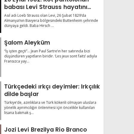
babası Levi Strauss hayatını
kaybetti
Asıl adı Loeb Strauss olan Levi, 26 Şubat 1829’da
Almanya’nın Bavyera bölgesindeki Buttenheim şehrinde
dünyaya geldi. Baba Hirsch ...
Şalom Aleyküm
“İş işten geçti”… Jean Paul Sartre’ın her satırında bizi
düşündüren yapıtların biridir. ‘Les jeux sont faits’ adıyla
Fransızca yay...
Türkçedeki ırkçı deyimler: Irkçılık
dilde başlar
Türkiye’de, azınlıklara ve Türk kökenli olmayan uluslara
yönelik ayırımcılığın önlenmesi için öncelikle kullanılan
lisana bakmak ş...
Jozi Levi Brezilya Rio Branco