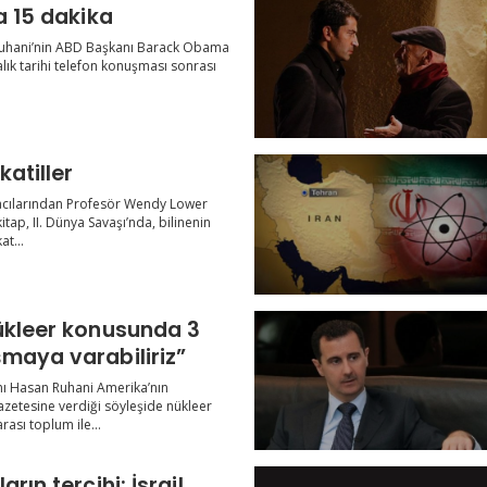
a 15 dakika
Ruhani’nin ABD Başkanı Barack Obama
alık tarihi telefon konuşması sonrası
katiller
acılarından Profesör Wendy Lower
itap, II. Dünya Savaşı’nda, bilinenin
at...
ükleer konusunda 3
maya varabiliriz”
ı Hasan Ruhani Amerika’nın
zetesine verdiği söyleşide nükleer
ası toplum ile...
rın tercihi: İsrail