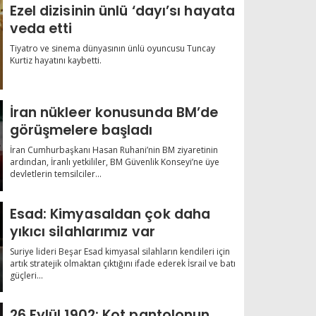
Ezel dizisinin ünlü ‘dayı’sı hayata
veda etti
Tiyatro ve sinema dünyasının ünlü oyuncusu Tuncay
Kurtiz hayatını kaybetti.
İran nükleer konusunda BM’de
görüşmelere başladı
İran Cumhurbaşkanı Hasan Ruhani’nin BM ziyaretinin
ardından, İranlı yetkililer, BM Güvenlik Konseyi’ne üye
devletlerin temsilciler...
Esad: Kimyasaldan çok daha
yıkıcı silahlarımız var
Suriye lideri Beşar Esad kimyasal silahların kendileri için
artık stratejik olmaktan çıktığını ifade ederek İsrail ve batı
güçleri...
26 Eylül 1902: Kot pantolonun