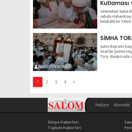
Kutlaması 
Tora Tören
Geleneksel Sukot B
sabahı Hahambaşı R
kalabalık bir Yahid
Sukot Bayramı baş
İsrail’de Şemini Ha
Tora; diasporada ay
Nazlı DOENYAS
1
2
3
4
»
Reklam
Abonelik
Dünya Haberleri
San
Toplum Haberleri
Pers