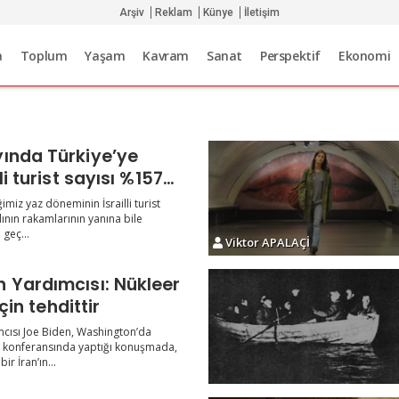
Arşiv
Reklam
Künye
İletişim
a
Toplum
Yaşam
Kavram
Sanat
Perspektif
Ekonomi
ında Türkiye’ye
li turist sayısı %157
imiz yaz döneminin İsrailli turist
ılının rakamlarının yanına bile
geç...
Viktor APALAÇİ
 Yardımcısı: Nükleer
için tehdittir
cısı Joe Biden, Washington’da
t konferansında yaptığı konuşmada,
ir İran’ın...