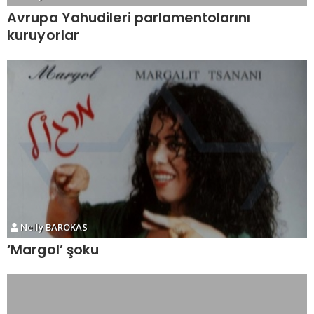
Avrupa Yahudileri parlamentolarını
kuruyorlar
Nelly BAROKAS
‘Margol’ şoku