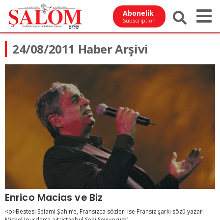
Abonelik
Subscription
24/08/2011 Haber Arşivi
Enrico Macias ve Biz
<p>Bestesi Selami Şahin’e, Fransızca sözleri ise Fransız şarkı sözü yazarı
Michel Jourdan’a ait ‘İstanbul Seni Seviyorum’ ...