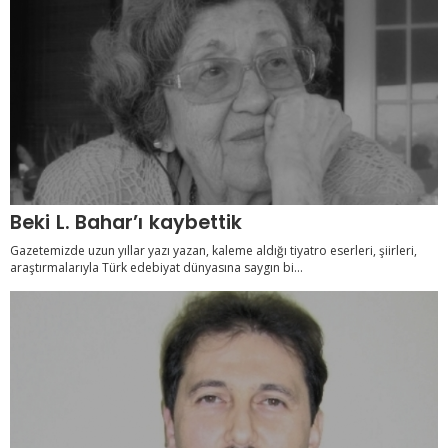
Beki L. Bahar’ı kaybettik
Gazetemizde uzun yıllar yazı yazan, kaleme aldığı tiyatro eserleri, şiirleri,
araştırmalarıyla Türk edebiyat dünyasına saygın bi...