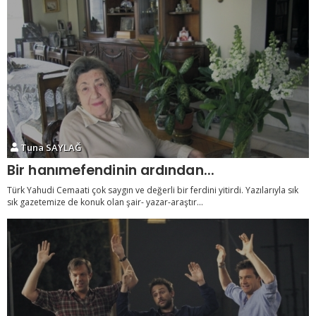
Tuna SAYLAĞ
Bir hanımefendinin ardından...
Türk Yahudi Cemaati çok saygın ve değerli bir ferdini yitirdi. Yazılarıyla sık
sık gazetemize de konuk olan şair- yazar-araştır...