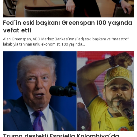
Fed´in eski başkanı Greenspan 100 yaşında
vefat etti
Alan Greenspan, ABD Merkez Bankası´nın (Fed) eski başkanı ve “maestro”
lakabıyla tanınan ünlü ekonomist, 100 yaşında...
Trump destekli Espriella Kolombiya´da