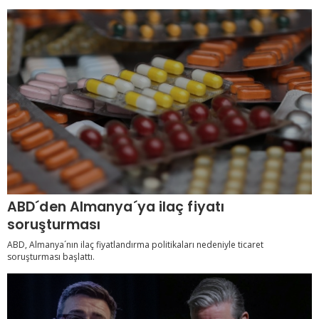
ABD´den Almanya´ya ilaç fiyatı
soruşturması
ABD, Almanya´nın ilaç fiyatlandırma politikaları nedeniyle ticaret
soruşturması başlattı.