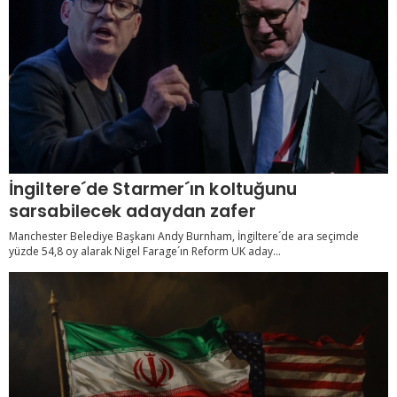
İngiltere´de Starmer´ın koltuğunu
sarsabilecek adaydan zafer
Manchester Belediye Başkanı Andy Burnham, İngiltere´de ara seçimde
yüzde 54,8 oy alarak Nigel Farage´ın Reform UK aday...