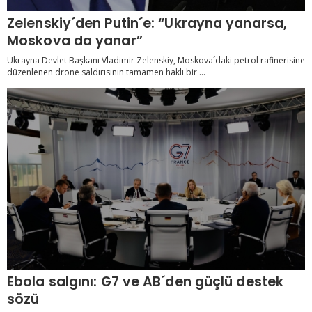
Zelenskiy´den Putin´e: “Ukrayna yanarsa,
Moskova da yanar”
Ukrayna Devlet Başkanı Vladimir Zelenskiy, Moskova´daki petrol rafinerisine
düzenlenen drone saldırısının tamamen haklı bir ...
Ebola salgını: G7 ve AB´den güçlü destek
sözü