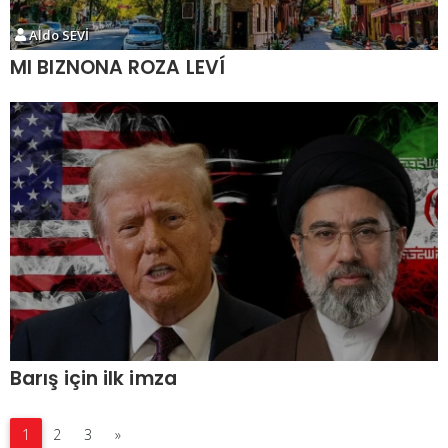
Aldo SEVİ
MI BIZNONA ROZA LEVÍ
Barış için ilk imza
1
2
3
»