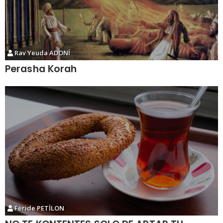
Rav Yeuda ADONİ
Perasha Korah
Feride PETİLON