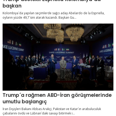
başkan
Kolombiya´da yapılan seçimlerde sağcı aday Abelardo de la Espriella,
oyların yüzde 49,7´sini alarak kazandı. Başkan Gu...
Trump´a rağmen ABD-İran görüşmelerinde
umutlu başlangıç
İran Dışişleri Bakanı Abbas Arakçi, Pakistan ve Katar´ın arabuluculuk
çabalarını övdü ve Lübnan´daki savaşı bitirmek i...