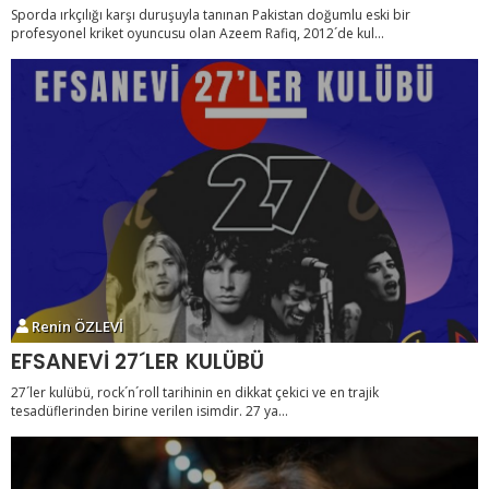
Sporda ırkçılığı karşı duruşuyla tanınan Pakistan doğumlu eski bir
profesyonel kriket oyuncusu olan Azeem Rafiq, 2012´de kul...
Renin ÖZLEVİ
EFSANEVİ 27´LER KULÜBÜ
27´ler kulübü, rock´n´roll tarihinin en dikkat çekici ve en trajik
tesadüflerinden birine verilen isimdir. 27 ya...