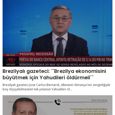
Brezilyalı gazeteci: ´´Brezilya ekonomisini
büyütmek için Yahudileri öldürmeli´´
Brezilyalı gazeteci Jose Carlos Bernardi, ülkesinin Almanya´nın zenginliğiyle
boy ölçüşebilmesinin tek yolunun Yahudileri öl...