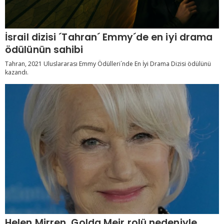
İsrail dizisi ´Tahran´ Emmy´de en iyi drama
ödülünün sahibi
Tahran, 2021 Uluslararası Emmy Ödülleri´nde En İyi Drama Dizisi ödülünü
kazandı.
Helen Mirren, Golda Meir rolü nedeniyle