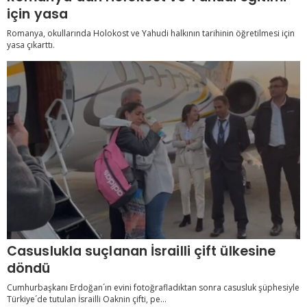
için yasa
Romanya, okullarında Holokost ve Yahudi halkının tarihinin öğretilmesi için
yasa çıkarttı.
Casuslukla suçlanan İsrailli çift ülkesine
döndü
Cumhurbaşkanı Erdoğan´ın evini fotoğrafladıktan sonra casusluk şüphesiyle
Türkiye´de tutulan İsrailli Oaknin çifti, pe...