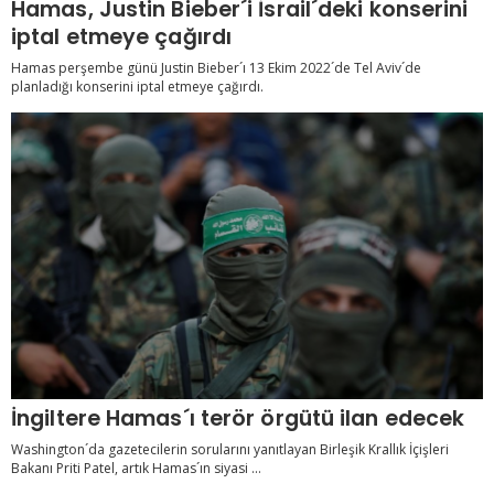
Hamas, Justin Bieber´i İsrail´deki konserini
iptal etmeye çağırdı
Hamas perşembe günü Justin Bieber´ı 13 Ekim 2022´de Tel Aviv´de
planladığı konserini iptal etmeye çağırdı.
İngiltere Hamas´ı terör örgütü ilan edecek
Washington´da gazetecilerin sorularını yanıtlayan Birleşik Krallık İçişleri
Bakanı Priti Patel, artık Hamas´ın siyasi ...