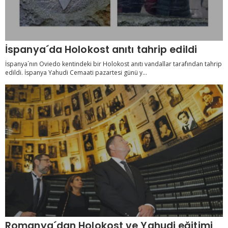
İspanya´da Holokost anıtı tahrip edildi
İspanya´nın Oviedo kentindeki bir Holokost anıtı vandallar tarafından tahrip
edildi. İspanya Yahudi Cemaati pazartesi günü y...
Romanya´dan Holokost ve Yahudi eğitimi