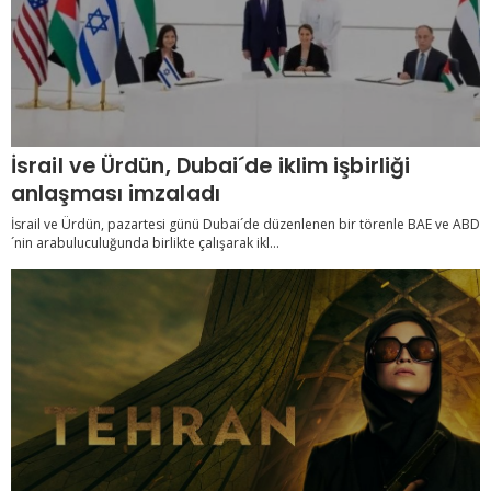
İsrail ve Ürdün, Dubai´de iklim işbirliği
anlaşması imzaladı
İsrail ve Ürdün, pazartesi günü Dubai´de düzenlenen bir törenle BAE ve ABD
´nin arabuluculuğunda birlikte çalışarak ikl...