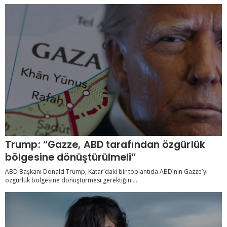
Trump: “Gazze, ABD tarafından özgürlük
bölgesine dönüştürülmeli”
ABD Başkanı Donald Trump, Katar´daki bir toplantıda ABD´nin Gazze´yi
özgürlük bölgesine dönüştürmesi gerektiğini...