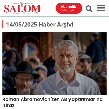
Abonelik
Subscription
14/05/2025 Haber Arşivi
Roman Abramovich´ten AB yaptırımlarına
itiraz