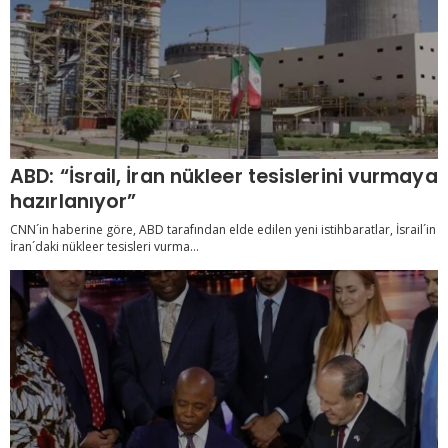
ABD: “İsrail, İran nükleer tesislerini vurmaya
hazırlanıyor”
CNN´in haberine göre, ABD tarafından elde edilen yeni istihbaratlar, İsrail´in
İran´daki nükleer tesisleri vurma...