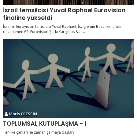
İsrail temsilcisi Yuval Raphael Eurovision
finaline yükseldi
İsrail´in Eurovision temsilcisi Yuval Raphael, İsviçre´nin Basel kentinde
düzenlenen 69. Eurovision Şarkı Yarışması&ac...
Moris CRESPİN
TOPLUMSAL KUTUPLAŞMA - I
Tehlike çanları ne zaman çalmaya başlar?