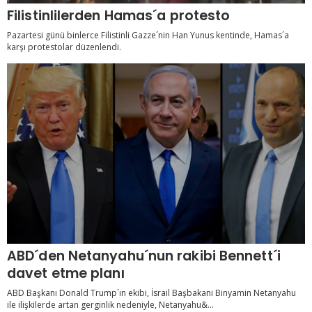
Filistinlilerden Hamas´a protesto
Pazartesi günü binlerce Filistinli Gazze´nin Han Yunus kentinde, Hamas´a
karşı protestolar düzenlendi.
ABD´den Netanyahu´nun rakibi Bennett´i
davet etme planı
ABD Başkanı Donald Trump´ın ekibi, İsrail Başbakanı Binyamin Netanyahu
ile ilişkilerde artan gerginlik nedeniyle, Netanyahu&...