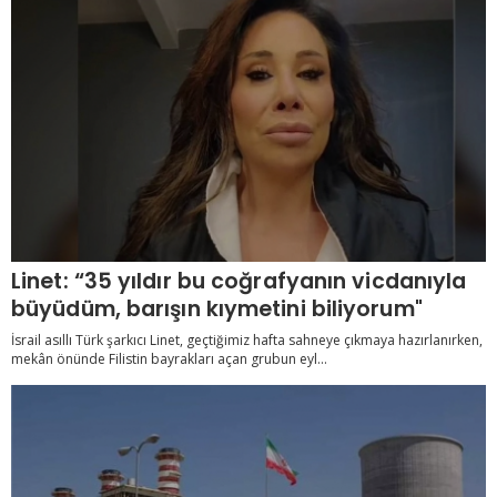
Linet: “35 yıldır bu coğrafyanın vicdanıyla
büyüdüm, barışın kıymetini biliyorum"
İsrail asıllı Türk şarkıcı Linet, geçtiğimiz hafta sahneye çıkmaya hazırlanırken,
mekân önünde Filistin bayrakları açan grubun eyl...