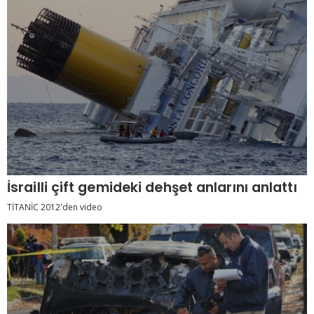
İsrailli çift gemideki dehşet anlarını anlattı
TİTANİC 2012'den video