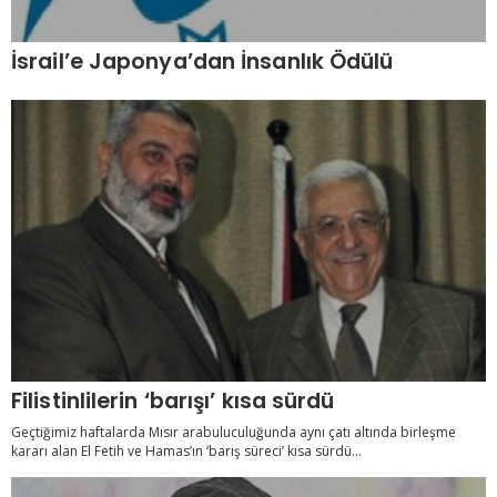
İsrail’e Japonya’dan İnsanlık Ödülü
Filistinlilerin ‘barışı’ kısa sürdü
Geçtiğimiz haftalarda Mısır arabuluculuğunda aynı çatı altında birleşme
kararı alan El Fetih ve Hamas’ın ‘barış süreci’ kısa sürdü...