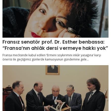
Fransız senatör prof. Dr. Esther benbassa:
“Fransa’nın ahlâk dersi vermeye hakkı yok”
Fransa meclisinde kabul edilen ‘Ermeni soykırımını inkâr yasağına’ karşı
önerisi ile geçtiğimiz günlerde kamuoyunun gündemine gele...