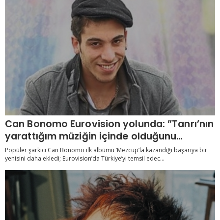
Can Bonomo Eurovision yolunda: ”Tanrı’nın
yarattığım müziğin içinde olduğunu
düşünüyorum”
Popüler şarkıcı Can Bonomo ilk albümü ‘Mezcup’la kazandığı başarıya bir
yenisini daha ekledi; Eurovision’da Türkiye’yi temsil edec...