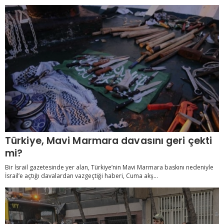
Türkiye, Mavi Marmara davasını geri çekti
mi?
Bir İsrail gazetesinde yer alan, Türkiye’nin Mavi Marmara baskını nedeniyle
İsrail’e açtığı davalardan vazgeçtiği haberi, Cuma akş...