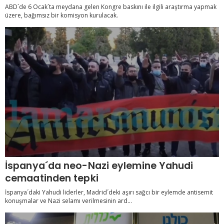
ABD´de 6 Ocak´ta meydana gelen Kongre baskını ile ilgili araştırma yapmak
üzere, bağımsız bir komisyon kurulacak.
İspanya´da neo-Nazi eylemine Yahudi
cemaatinden tepki
İspanya´daki Yahudi liderler, Madrid´deki aşırı sağcı bir eylemde antisemit
konuşmalar ve Nazi selamı verilmesinin ard...