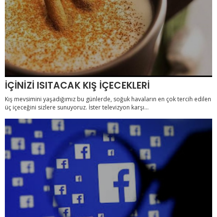
İÇİNİZİ ISITACAK KIŞ İÇECEKLERİ
Kış mevsimini yaşadığımız bu günlerde, soğuk havaların en çok tercih edilen
üç içeceğini sizlere sunuyoruz. İster televizyon karşı...