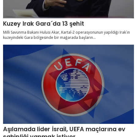
Kuzey Irak Gara´da 13 şehit
Milli Savunma Bakanı Hulusi Akar, Kartal-2 operasyonunun yapıldığı Irak´ın
kuzeyindeki Gara bölgesinde bir mağarada başların...
Aşılamada lider İsrail, UEFA maçlarına ev
sahipliği yapmak istiyor