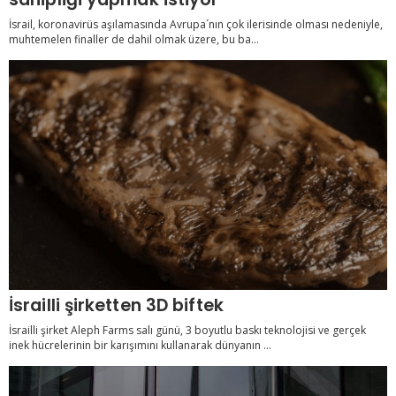
İsrail, koronavirüs aşılamasında Avrupa´nın çok ilerisinde olması nedeniyle,
muhtemelen finaller de dahil olmak üzere, bu ba...
İsrailli şirketten 3D biftek
İsrailli şirket Aleph Farms salı günü, 3 boyutlu baskı teknolojisi ve gerçek
inek hücrelerinin bir karışımını kullanarak dünyanın ...