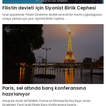
Filistin devleti için Siyonist Birlik Cephesi
İsrail siyasetinde ‘Filistin Devleti’ne destek verecek bir meclis çoğunluğunun
ortaya çıkması için çare: Siyonist Birlik Cephesi. ...
Paris, sel altında barış konferansına
hazırlanıyor
Avrupa’yı vuran sel felaketi, Fransa ve Almanya’da beş kişiyi cansın
bırakırken, Paris İsrail-Filistin Barış Konferansına hazırla...