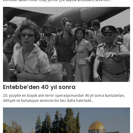
Entebbe’den 40 yıl sonra
20. yüzyılın en büyük anti-terör operasyonundan 40 yıl sonra kurtulanları,
dehşeti ve kurtuluşun sevincini bir kez daha hatırladıl...