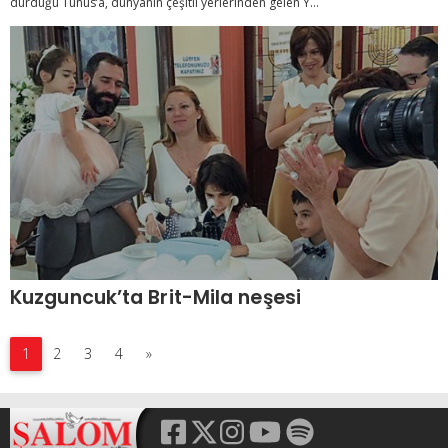
durduğu Tunus’a, dünyanın çeşitli yerlerinden gelen Y...
Kuzguncuk’ta Brit-Mila neşesi
1
2
3
4
»