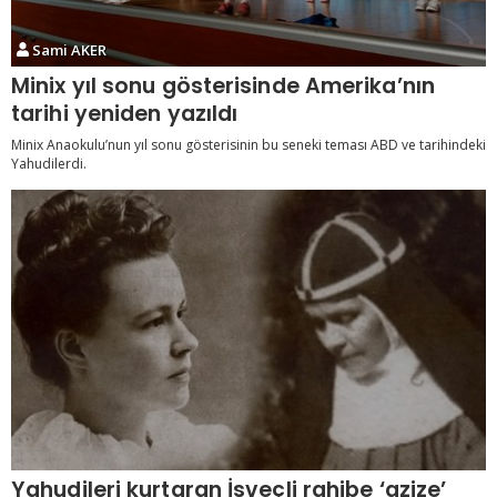
Sami AKER
Minix yıl sonu gösterisinde Amerika’nın
tarihi yeniden yazıldı
Minix Anaokulu’nun yıl sonu gösterisinin bu seneki teması ABD ve tarihindeki
Yahudilerdi.
Yahudileri kurtaran İsveçli rahibe ‘azize’