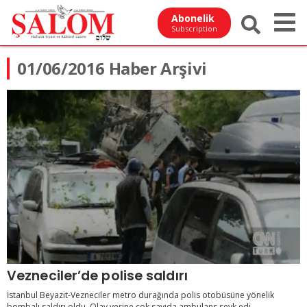
Abonelik
Subscription
01/06/2016 Haber Arşivi
Vezneciler’de polise saldırı
İstanbul Beyazıt-Vezneciler metro durağında polis otobüsüne yönelik
bombalı saldırı oldu. Olay yerine çok sayıda ambulans sevk edi...