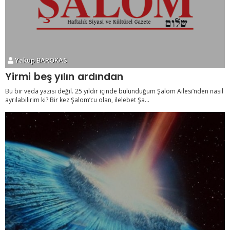
Yakup BAROKAS
Yirmi beş yılın ardından
Bu bir veda yazısı değil. 25 yıldır içinde bulunduğum Şalom Ailesi’nden nasıl
ayrılabilirim ki? Bir kez Şalom’cu olan, ilelebet Şa...