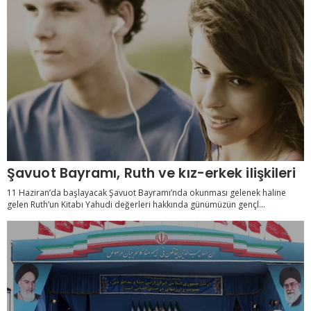
Şavuot Bayramı, Ruth ve kız-erkek ilişkileri
11 Haziran’da başlayacak Şavuot Bayramı’nda okunması gelenek haline
gelen Ruth’un Kitabı Yahudi değerleri hakkında günümüzün gençl...