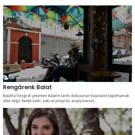
Sara KOHEN
Rengârenk Balat
Balat’ta fotoğraf çekerken Balat’ın tarihi dokusunun büyüsüne kapılmamak
elde değil. Renkli evler, eski ve yeniyi bir arada barınd...