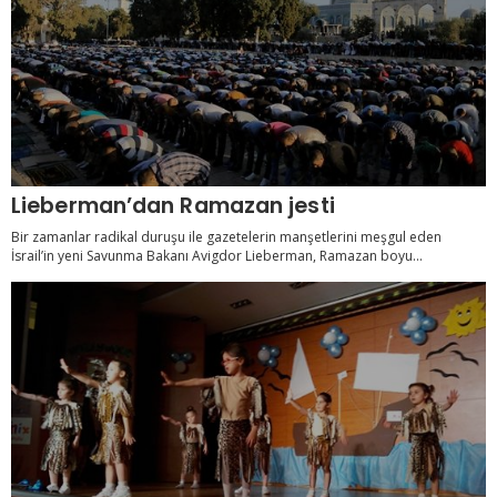
Lieberman’dan Ramazan jesti
Bir zamanlar radikal duruşu ile gazetelerin manşetlerini meşgul eden
İsrail’in yeni Savunma Bakanı Avigdor Lieberman, Ramazan boyu...