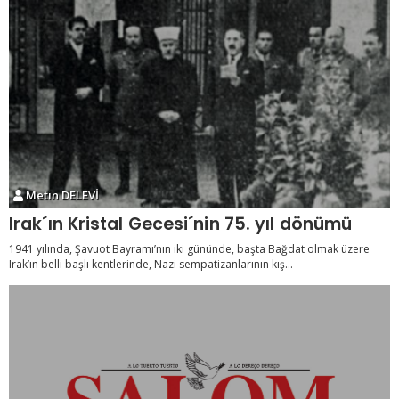
Metin DELEVİ
Irak´ın Kristal Gecesi´nin 75. yıl dönümü
1941 yılında, Şavuot Bayramı’nın iki gününde, başta Bağdat olmak üzere
Irak’ın belli başlı kentlerinde, Nazi sempatizanlarının kış...