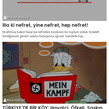
Marsel RUSSO
İlla ki nefret, yine nefret, hep nefret!
Etrafımıza bakın! Nasıl da nefretten beslenen bir toplum olduk. Kolektif
benliğimizin genleri adeta mutasyona uğradı. Gündelik hay...
Riva HAYİM
TÜRKİYE´DE BİR KÖY: Hayalci, Öfkeli, Şaşkın,