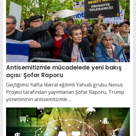
Antisemitizmle mücadelede yeni bakış
açısı: Şofar Raporu
Geçtiğimiz hafta liberal eğilimli Yahudi grubu Nexus
Projesi tarafından yayımlanan Şofar Raporu, Trump
yönetiminin antisemitizmle ...