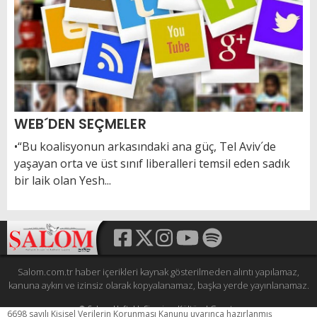
WEB´DEN SEÇMELER
•“Bu koalisyonun arkasındaki ana güç, Tel Aviv´de
yaşayan orta ve üst sınıf liberalleri temsil eden sadık
bir laik olan Yesh...
Salom.com.tr haber içerikleri kaynak gösterilmeden alıntı yapılamaz,
kanuna aykırı ve izinsiz olarak kopyalanamaz, başka yerde yayınlanamaz.
© Şalom Haftalık Siyasi ve Kültürel Gazete
6698 sayılı Kişisel Verilerin Korunması Kanunu uyarınca hazırlanmış