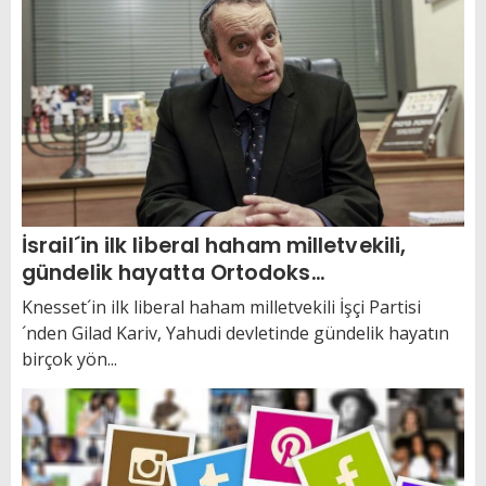
İsrail´in ilk liberal haham milletvekili,
gündelik hayatta Ortodoks
hegemonyasına meydan okuyor
Knesset´in ilk liberal haham milletvekili İşçi Partisi
´nden Gilad Kariv, Yahudi devletinde gündelik hayatın
birçok yön...