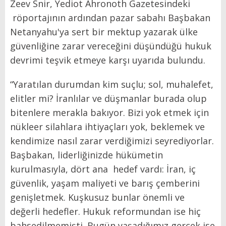
Zeev Snir, Yediot Ahronoth Gazetesindeki
röportajının ardından pazar sabahı Başbakan
Netanyahu'ya sert bir mektup yazarak ülke
güvenliğine zarar vereceğini düşündüğü hukuk
devrimi teşvik etmeye karşı uyarıda bulundu.
“Yaratılan durumdan kim suçlu; sol, muhalefet,
elitler mi? İranlılar ve düşmanlar burada olup
bitenlere merakla bakıyor. Bizi yok etmek için
nükleer silahlara ihtiyaçları yok, beklemek ve
kendimize nasıl zarar verdiğimizi seyrediyorlar.
Başbakan, liderliğinizde hükümetin
kurulmasıyla, dört ana hedef vardı: İran, iç
güvenlik, yaşam maliyeti ve barış çemberini
genişletmek. Kuşkusuz bunlar önemli ve
değerli hedefler. Hukuk reformundan ise hiç
bahsedilmemişti. Bugün yaşadığımız gerçek ise