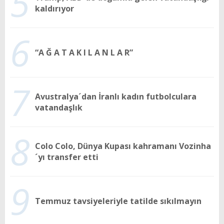
5
kaldırıyor
6
“A Ğ A T A K I L A N L A R”
7
Avustralya´dan İranlı kadın futbolculara
vatandaşlık
8
Colo Colo, Dünya Kupası kahramanı Vozinha
´yı transfer etti
9
Temmuz tavsiyeleriyle tatilde sıkılmayın