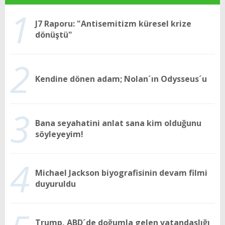
1
J7 Raporu: "Antisemitizm küresel krize
dönüştü"
2
Kendine dönen adam; Nolan´ın Odysseus´u
3
Bana seyahatini anlat sana kim olduğunu
söyleyeyim!
4
Michael Jackson biyografisinin devam filmi
duyuruldu
Trump, ABD´de doğumla gelen vatandaşlığı