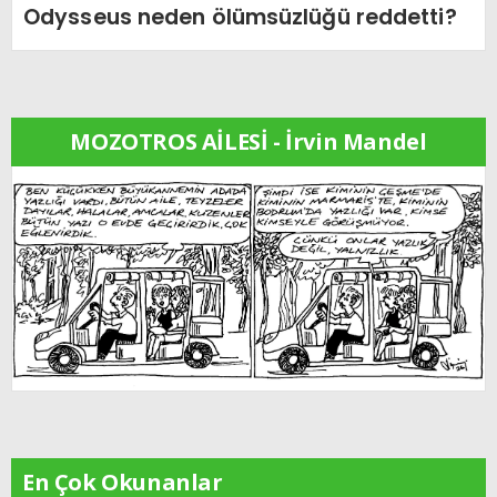
Odysseus neden ölümsüzlüğü reddetti?
MOZOTROS AİLESİ - İrvin Mandel
En Çok Okunanlar