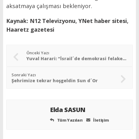
aksatmaya çalışması bekleniyor.
Kaynak: N12 Televizyonu, YNet haber sitesi,
Haaretz gazetesi
Önceki Yazı
Yuval Harari: “İsrail´de demokrasi felaketi kapıda”
Sonraki Yazı
Şehrimize tekrar hoşgeldin Sun d´Or
Elda SASUN
Tüm Yazıları
İletişim