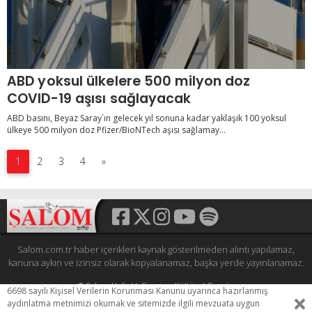
ABD yoksul ülkelere 500 milyon doz
COVID-19 aşısı sağlayacak
ABD basını, Beyaz Saray´ın gelecek yıl sonuna kadar yaklaşık 100 yoksul
ülkeye 500 milyon doz Pfizer/BioNTech aşısı sağlamay...
1
2
3
4
»
Salom.com.tr haber içerikleri kaynak gösterilmeden alıntı yapılamaz,
kanuna aykırı ve izinsiz olarak kopyalanamaz, başka yerde yayınlanamaz.
© Şalom Haftalık Siyasi ve Kültürel Gazete
6698 sayılı Kişisel Verilerin Korunması Kanunu uyarınca hazırlanmış
Tüm hakları saklıdır.
aydınlatma metnimizi okumak ve sitemizde ilgili mevzuata uygun
HEWESO