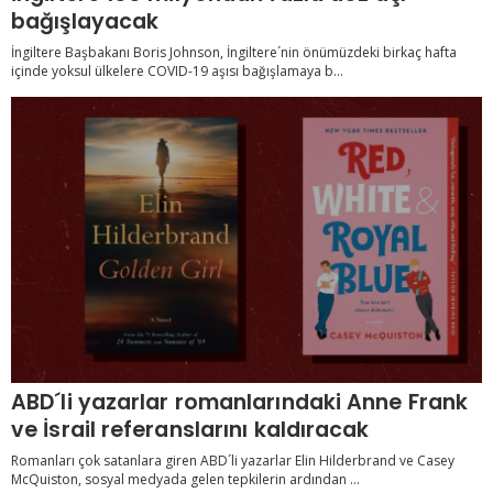
bağışlayacak
İngiltere Başbakanı Boris Johnson, İngiltere´nin önümüzdeki birkaç hafta
içinde yoksul ülkelere COVID-19 aşısı bağışlamaya b...
ABD´li yazarlar romanlarındaki Anne Frank
ve İsrail referanslarını kaldıracak
Romanları çok satanlara giren ABD´li yazarlar Elin Hilderbrand ve Casey
McQuiston, sosyal medyada gelen tepkilerin ardından ...