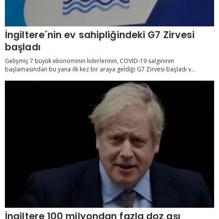
İngiltere´nin ev sahipliğindeki G7 Zirvesi
başladı
Gelişmiş 7 büyük ekonominin liderlerinin, COVID-19 salgınının
başlamasından bu yana ilk kez bir araya geldiği G7 Zirvesi başladı v...
İngiltere 100 milyondan fazla doz aşı