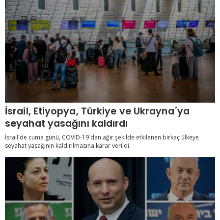
İsrail, Etiyopya, Türkiye ve Ukrayna´ya
seyahat yasağını kaldırdı
İsrail´de cuma günü, COVID-19´dan ağır şekilde etkilenen birkaç ülkeye
seyahat yasağının kaldırılmasına karar verildi.