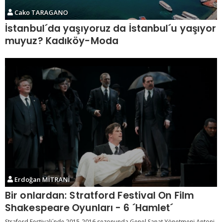
Cako TARAGANO
İstanbul´da yaşıyoruz da İstanbul´u yaşıyor
muyuz? Kadıköy-Moda
Erdoğan MİTRANİ
Bir onlardan: Stratford Festival On Film
Shakespeare Oyunları - 6 ´Hamlet´
Straford Festivali´nde 2015-2016 sezonunda Genel Sanat Yönetmeni Antoni