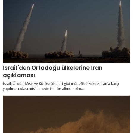
İsrail´den Ortadoğu ülkelerine İran
açıklaması
İsrail; Ürdün, Mısır ve Körfez ülkeleri gibi müttefik ülkelere, İran´a karşı
yapılması olası misillemede tehlike altında olm...