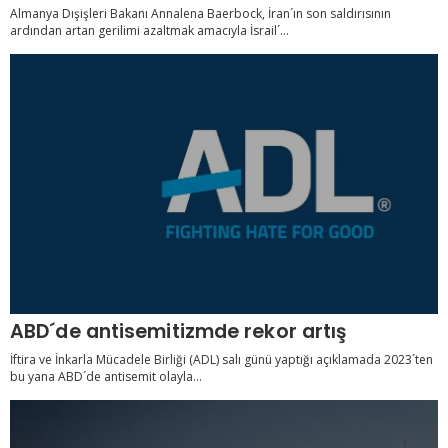
Almanya Dışişleri Bakanı Annalena Baerbock, İran´ın son saldırısının
ardından artan gerilimi azaltmak amacıyla İsrail´...
ABD´de antisemitizmde rekor artış
İftira ve İnkarla Mücadele Birliği (ADL) salı günü yaptığı açıklamada 2023´ten
bu yana ABD´de antisemit olayla...