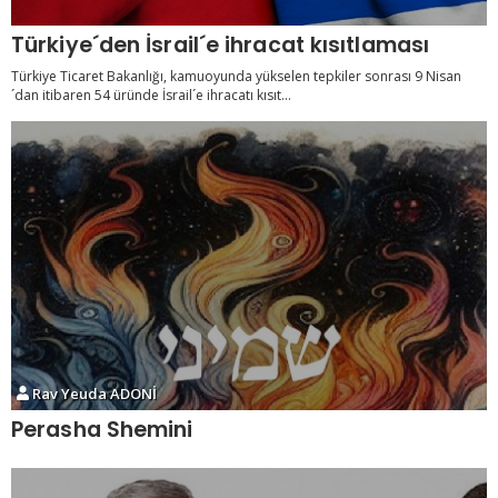
Türkiye´den İsrail´e ihracat kısıtlaması
Türkiye Ticaret Bakanlığı, kamuoyunda yükselen tepkiler sonrası 9 Nisan
´dan itibaren 54 üründe İsrail´e ihracatı kısıt...
Rav Yeuda ADONİ
Perasha Shemini