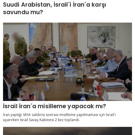
Suudi Arabistan, İsrail´i İran´a karşı
savundu mu?
İsrail İran´a misilleme yapacak mı?
İran yaptığı SİHA saldırısı sonrası misilleme yapılmaması için İsrail´i
uyarırken İsrail Savaş Kabinesi 2 kez toplandı.