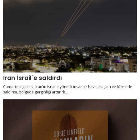
İran İsrail´e saldırdı
Cumartesi gecesi, İran´ın İsrail´e yönelik insansız hava araçları ve füzelerle
saldırısı, bölgede gerginliği arttırırk...