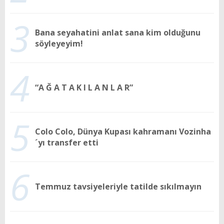
3
Bana seyahatini anlat sana kim olduğunu
söyleyeyim!
4
“A Ğ A T A K I L A N L A R”
5
Colo Colo, Dünya Kupası kahramanı Vozinha
´yı transfer etti
6
Temmuz tavsiyeleriyle tatilde sıkılmayın