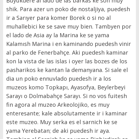
Büyükdere al lado de las barkas ke son muy
shik. Para azer un poko de nostaljiya, puedesh
ir a Sarıyer para komer Borek o si no al
muhallebici ke se save muy bien. Tambyen por
el lado de Asia ay la Marina ke se yama
Kalamısh Marina i en kaminando puedesh vinir
al parko de Fenerbahçe. Aki puedesh kaminar
kon la vista de las islas i oyer las bozes de los
pasharikos ke kantan la demanyana. Si sale el
dia un poko ennuvlado puedesh ir a los
muzeos komo Topkapı, Ayasofya, Beylerbeyi
Sarayı o Dolmabahçe Sarayı. Si no vos fuitesh
fin agora al muzeo Arkeolojiko, es muy
enteresante; kale absolutamente ir i kaminar
este muzeo. Muy serka es el sarnich ke se
yama Yerebatan; de aki puedesh ir aya.