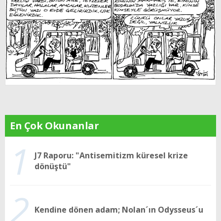
En Çok Okunanlar
1
J7 Raporu: "Antisemitizm küresel krize
dönüştü"
2
Kendine dönen adam; Nolan´ın Odysseus´u