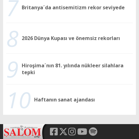
7
Britanya´da antisemitizm rekor seviyede
8
2026 Dünya Kupası ve önemsiz rekorları
9
Hiroşima´nın 81. yılında nükleer silahlara
tepki
10
Haftanın sanat ajandası