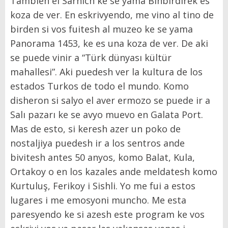
Tambien el Sarnich ke se yama Binbirdirek es
koza de ver. En eskrivyendo, me vino al tino de
birden si vos fuitesh al muzeo ke se yama
Panorama 1453, ke es una koza de ver. De aki
se puede vinir a “Türk dünyası kültür
mahallesi”. Aki puedesh ver la kultura de los
estados Turkos de todo el mundo. Komo
disheron si salyo el aver ermozo se puede ir a
Salı pazarı ke se avyo muevo en Galata Port.
Mas de esto, si keresh azer un poko de
nostaljiya puedesh ir a los sentros ande
bivitesh antes 50 anyos, komo Balat, Kula,
Ortakoy o en los kazales ande meldatesh komo
Kurtuluş, Ferikoy i Sishli. Yo me fui a estos
lugares i me emosyoni muncho. Me esta
paresyendo ke si azesh este program ke vos