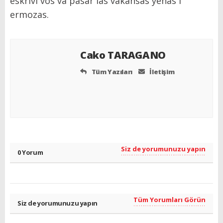
eskrivi vos va pasar las vakansas yenas i
ermozas.
Cako TARAGANO
Tüm Yazıları
İletişim
Siz de yorumunuzu yapın
0 Yorum
Tüm Yorumları Görün
Siz de yorumunuzu yapın