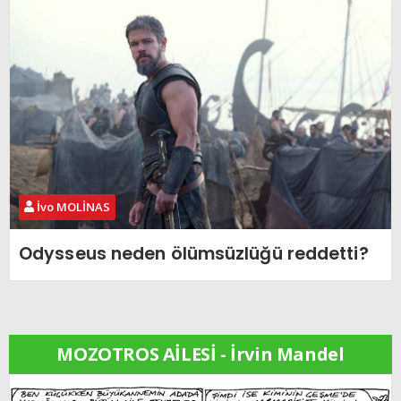
İvo MOLİNAS
Odysseus neden ölümsüzlüğü reddetti?
MOZOTROS AİLESİ - İrvin Mandel