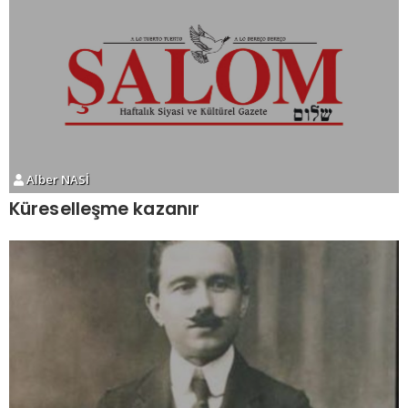
Alber NASİ
Küreselleşme kazanır