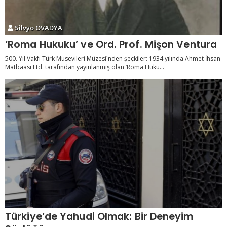
Silvyo OVADYA
‘Roma Hukuku’ ve Ord. Prof. Mişon Ventura
500. Yıl Vakfı Türk Musevileri Müzesi´nden şeçkiler: 1934 yılında Ahmet İhsan
Matbaası Ltd. tarafından yayınlanmış olan ‘Roma Huku...
Türkiye’de Yahudi Olmak: Bir Deneyim