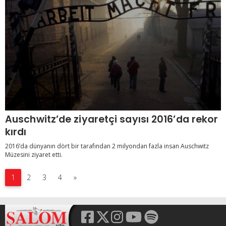
Auschwitz’de ziyaretçi sayısı 2016’da rekor
kırdı
2016’da dünyanın dört bir tarafından 2 milyondan fazla insan Auschwitz
Müzesini ziyaret etti.
1
2
3
4
»