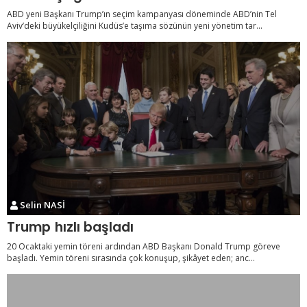
ABD yeni Başkanı Trump’ın seçim kampanyası döneminde ABD’nin Tel
Aviv’deki büyükelçiliğini Kudüs’e taşıma sözünün yeni yönetim tar...
Selin NASİ
Trump hızlı başladı
20 Ocaktaki yemin töreni ardından ABD Başkanı Donald Trump göreve
başladı. Yemin töreni sırasında çok konuşup, şikâyet eden; anc...