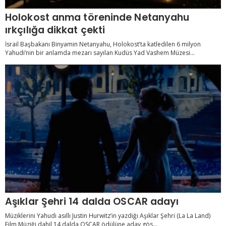
Holokost anma töreninde Netanyahu
ırkçılığa dikkat çekti
İsrail Başbakanı Binyamin Netanyahu, Holokost’ta katledilen 6 milyon
Yahudi’nin bir anlamda mezarı sayılan Kudüs Yad Vashem Müzesi...
Aşıklar Şehri 14 dalda OSCAR adayı
Müziklerini Yahudi asıllı Justin Hurwitz’in yazdığı Aşıklar Şehri (La La Land)
Film Müziği dahil 14 dalda OSCAR ödülüne aday gös...