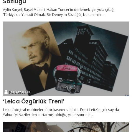
Sözlüğü
Aylin Kuryel, Raşel Meseri, Hakan Tuncer’in derlemek için yola çıktığı
‘Türkiye’de Yahudi Olmak: Bir Deneyim Sözlüğü’, bu tanımın ...
Ferhat ATİK
‘Leica Özgürlük Treni’
Leica fotoğraf makineleri fabrikasının sahibi II. Ernst Leitz’ın çok sayıda
Yahudi’yi Nazilerden kurtarmış olduğu, yıllar sonra İn...