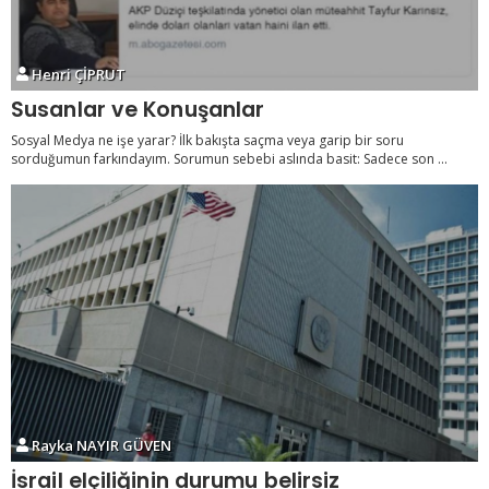
Henri ÇİPRUT
Susanlar ve Konuşanlar
Sosyal Medya ne işe yarar? İlk bakışta saçma veya garip bir soru
sorduğumun farkındayım. Sorumun sebebi aslında basit: Sadece son ...
Rayka NAYIR GÜVEN
İsrail elçiliğinin durumu belirsiz