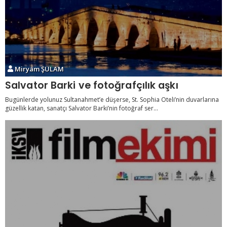
Miryam ŞULAM
Salvator Barki ve fotoğrafçılık aşkı
Bugünlerde yolunuz Sultanahmet’e düşerse, St. Sophia Oteli’nin duvarlarına
güzellik katan, sanatçı Salvator Barki’nin fotoğraf ser...