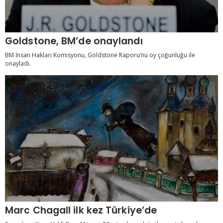
Goldstone, BM’de onaylandı
BM İnsan Hakları Komisyonu, Goldstone Raporu’nu oy çoğunluğu ile
onayladı.
Marc Chagall ilk kez Türkiye’de