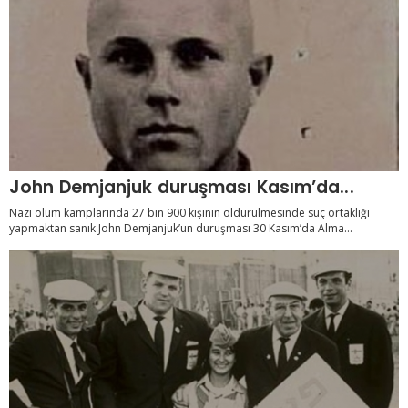
John Demjanjuk duruşması Kasım’da...
Nazi ölüm kamplarında 27 bin 900 kişinin öldürülmesinde suç ortaklığı
yapmaktan sanık John Demjanjuk’un duruşması 30 Kasım’da Alma...