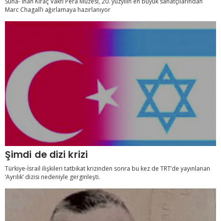
Suna- İnan Kıraç Vakfı Pera Müzesi, 20. yüzyılın en büyük sanatçılarından
Marc Chagall’ı ağırlamaya hazırlanıyor
Şimdi de dizi krizi
Türkiye-İsrail ilişkileri tatbikat krizinden sonra bu kez de TRT’de yayınlanan
‘Ayrılık’ dizisi nedeniyle gerginleşti.