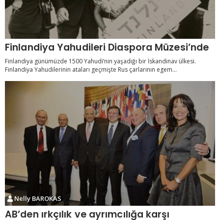
Finlandiya Yahudileri Diaspora Müzesi’nde
Finlandiya günümüzde 1500 Yahudi’nin yaşadığı bir İskandinav ülkesi.
Finlandiya Yahudilerinin ataları geçmişte Rus çarlarının egem...
Nelly BAROKAS
AB’den ırkçılık ve ayrımcılığa karşı