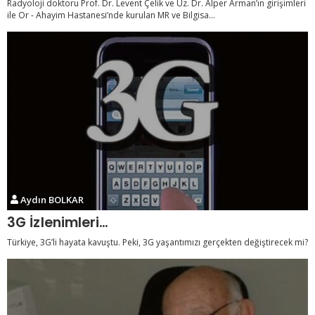
Radyoloji doktoru Prof. Dr. Levent Çelik ve Uz. Dr. Alper Arman’ın girişimleri
ile Or - Ahayim Hastanesi’nde kurulan MR ve Bilgisa...
Aydın BOLKAR
3G İzlenimleri…
Türkiye, 3G’li hayata kavuştu. Peki, 3G yaşantımızı gerçekten değiştirecek mi?