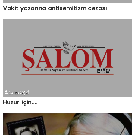
Vakit yazarına antisemitizm cezası
Luiza UÇKİ
Huzur için....