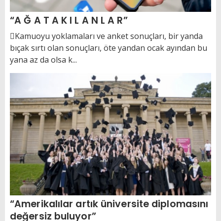
“A Ğ A T A K I L A N L A R”
Kamuoyu yoklamaları ve anket sonuçları, bir yanda
bıçak sırtı olan sonuçları, öte yandan ocak ayından bu
yana az da olsa k...
“Amerikalılar artık üniversite diplomasını
değersiz buluyor”