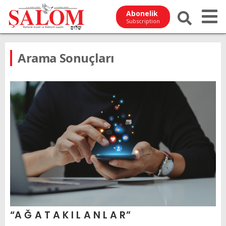
Abonelik
Subscription
Arama Sonuçları
“A Ğ A T A K I L A N L A R”