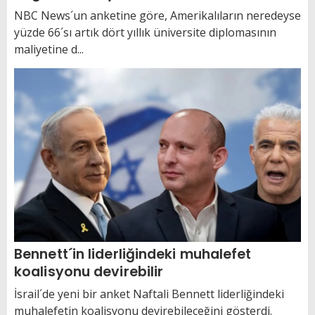
NBC News´un anketine göre, Amerikalıların neredeyse
yüzde 66´sı artık dört yıllık üniversite diplomasının
maliyetine d...
Bennett´in liderliğindeki muhalefet
koalisyonu devirebilir
İsrail´de yeni bir anket Naftali Bennett liderliğindeki
muhalefetin koalisyonu devirebileceğini gösterdi.