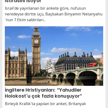
istifasını istiyor
İsrail´de yayınlanan bir ankete göre, nüfusun
neredeyse dörtte üçü, Başbakan Binyamin Netanyahu
´nun 7 Ekim saldırıları...
İngiltere Hristiyanları: “Yahudiler
Holokost´u çok fazla konuşuyor”
Birleşik Krallık´ta yapılan bir anket, Britanyalı