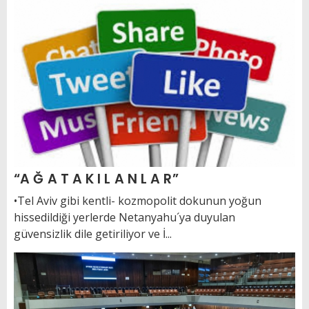
“A Ğ A T A K I L A N L A R”
•Tel Aviv gibi kentli- kozmopolit dokunun yoğun
hissedildiği yerlerde Netanyahu´ya duyulan
güvensizlik dile getiriliyor ve İ...