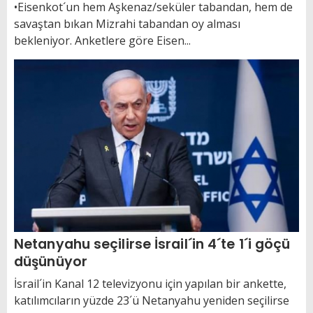
•Eisenkot´un hem Aşkenaz/seküler tabandan, hem de
savaştan bıkan Mizrahi tabandan oy alması
bekleniyor. Anketlere göre Eisen...
Netanyahu seçilirse İsrail´in 4´te 1´i göçü
düşünüyor
İsrail´in Kanal 12 televizyonu için yapılan bir ankette,
katılımcıların yüzde 23´ü Netanyahu yeniden seçilirse