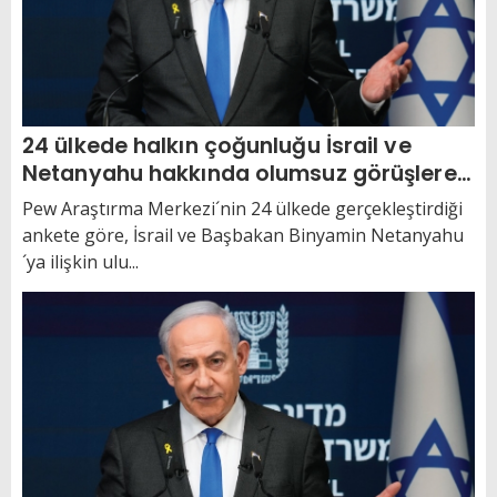
24 ülkede halkın çoğunluğu İsrail ve
Netanyahu hakkında olumsuz görüşlere
sahip
Pew Araştırma Merkezi´nin 24 ülkede gerçekleştirdiği
ankete göre, İsrail ve Başbakan Binyamin Netanyahu
´ya ilişkin ulu...