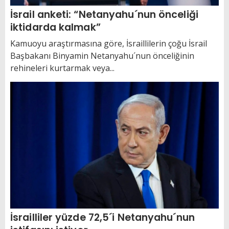
İsrail anketi: “Netanyahu´nun önceliği
iktidarda kalmak”
Kamuoyu araştırmasına göre, İsraillilerin çoğu İsrail
Başbakanı Binyamin Netanyahu´nun önceliğinin
rehineleri kurtarmak veya...
İsrailliler yüzde 72,5´i Netanyahu´nun