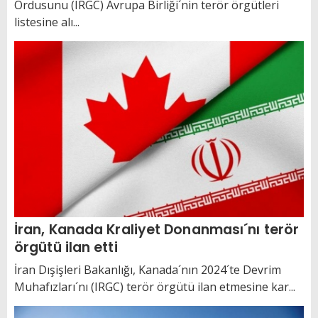
Ordusunu (IRGC) Avrupa Birliği´nin terör örgütleri
listesine alı...
İran, Kanada Kraliyet Donanması´nı terör
örgütü ilan etti
İran Dışişleri Bakanlığı, Kanada´nın 2024´te Devrim
Muhafızları´nı (IRGC) terör örgütü ilan etmesine kar...