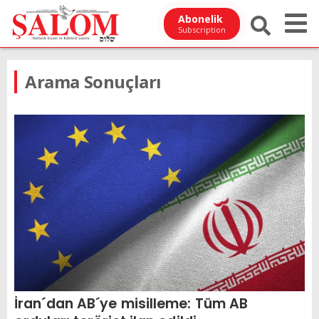
Abonelik
Subscription
Arama Sonuçları
İran´dan AB´ye misilleme: Tüm AB