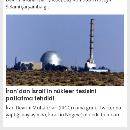
Selami çarşamba g...
İran´dan İsrail´in nükleer tesisini
patlatma tehdidi
İran Devrim Muhafızları (IRGC) cuma günü Twitter´da
yaptığı paylaşımda, İsrail´in Negev Çölü´nde bulunan...