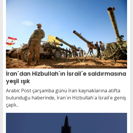
İran´dan Hizbullah´ın İsrail´e saldırmasına
yeşil ışık
Arabic Post çarşamba günü İran kaynaklarına atıfta
bulunduğu haberinde, İran´ın Hizbullah´a İsrail´e geniş
çaplı...