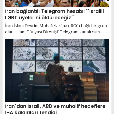
İran bağlantılı Telegram hesabı: ´´İsrailli
LGBT üyelerini öldüreceğiz´´
İran İslam Devrim Muhafızları´na (IRGC) bağlı bir grup
olan ´İslam Dünyası Direnişi´ Telegram kanalı cum...
İran´dan İsrail, ABD ve muhalif hedeflere
İHA saldırıları tehdidi