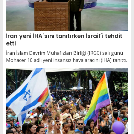
İran yeni İHA´sını tanıtırken İsrail´i tehdit
etti
İran İslam Devrim Muhafızları Birliği (IRGC) salı günü
Mohacer 10 adlı yeni insansız hava aracını (İHA) tanıttı.