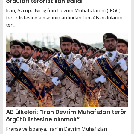
orduları terörist ilan edildi
İran, Avrupa Birliği´nin Devrim Muhafızları´nı (IRGC)
terör listesine almasının ardından tüm AB ordularını
ter...
AB ülkeleri: “İran Devrim Muhafızları terör
örgütü listesine alınmalı”
Fransa ve İspanya, İran´ın Devrim Muhafızları