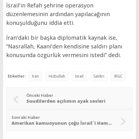
İsrail'in Refah şehrine operasyon
düzenlemesinin ardından yapılacağının
konuşulduğunu iddia etti.
İran'daki bir başka diplomatik kaynak ise,
‘‘Nasrallah, Kaani'den kendisine saldırı planı
konusunda özgürlük vermesini istedi’’ dedi.
Etiketler:
İran
Hizbullah
İsrail
Saldırı
IRGC
Önceki Haber
Suudilerden açılımın ayak sesleri
Sonraki Haber
Amerikan kamuoyunun çoğu İsrail´i Hamas´a karşı savaşında destekliyor