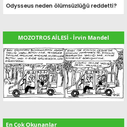
Odysseus neden ölümsüzlüğü reddetti?
MOZOTROS AİLESİ - İrvin Mandel
En Çok Okunanlar