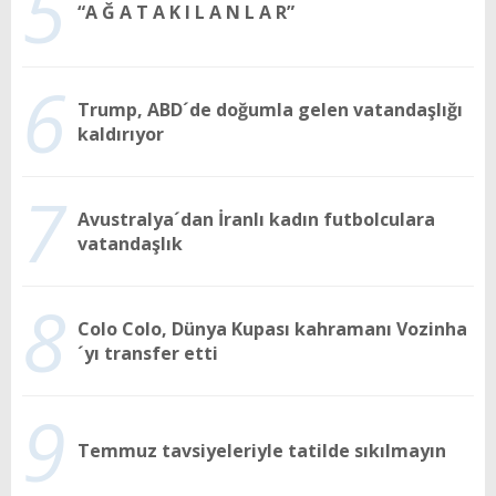
5
“A Ğ A T A K I L A N L A R”
6
Trump, ABD´de doğumla gelen vatandaşlığı
kaldırıyor
7
Avustralya´dan İranlı kadın futbolculara
vatandaşlık
8
Colo Colo, Dünya Kupası kahramanı Vozinha
´yı transfer etti
9
Temmuz tavsiyeleriyle tatilde sıkılmayın