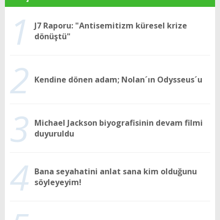
1
J7 Raporu: "Antisemitizm küresel krize
dönüştü"
2
Kendine dönen adam; Nolan´ın Odysseus´u
3
Michael Jackson biyografisinin devam filmi
duyuruldu
4
Bana seyahatini anlat sana kim olduğunu
söyleyeyim!