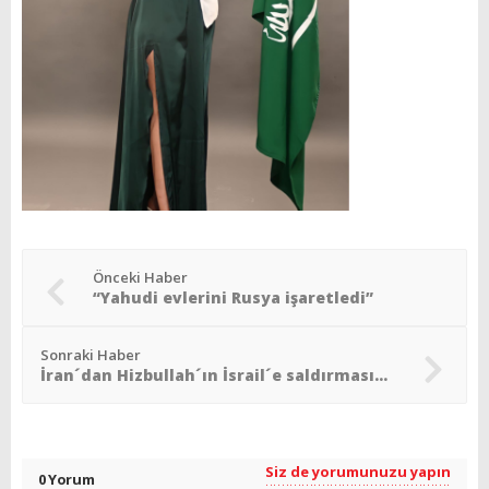
Önceki Haber
“Yahudi evlerini Rusya işaretledi”
Sonraki Haber
İran´dan Hizbullah´ın İsrail´e saldırmasına yeşil ışık
Siz de yorumunuzu yapın
0 Yorum