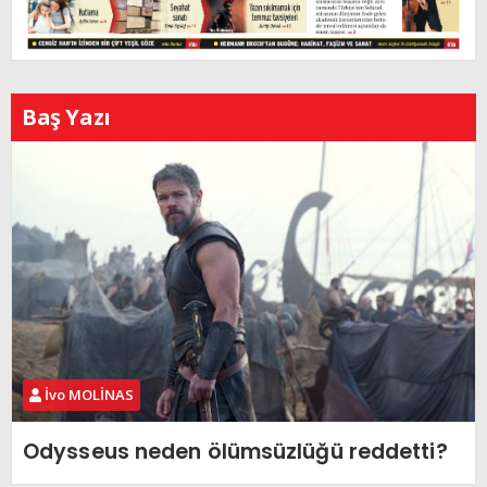
Baş Yazı
İvo MOLİNAS
Odysseus neden ölümsüzlüğü reddetti?