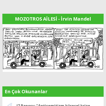
MOZOTROS AİLESİ - İrvin Mandel
En Çok Okunanlar
J7 Raporu: "Antisemitizm küresel krize