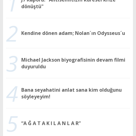
1
dönüştü"
2
Kendine dönen adam; Nolan´ın Odysseus´u
3
Michael Jackson biyografisinin devam filmi
duyuruldu
4
Bana seyahatini anlat sana kim olduğunu
söyleyeyim!
5
“A Ğ A T A K I L A N L A R”