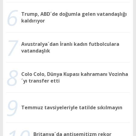
6
Trump, ABD´de doğumla gelen vatandaşlığı
kaldırıyor
7
Avustralya´dan İranlı kadın futbolculara
vatandaşlık
8
Colo Colo, Dünya Kupası kahramanı Vozinha
´yı transfer etti
9
Temmuz tavsiyeleriyle tatilde sıkılmayın
Britanya´da antisemitizm rekor