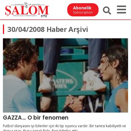
Abonelik
Subscription
30/04/2008 Haber Arşivi
GAZZA… O bir fenomen
Futbol dünyasını iyi bilenler için iki tip oyuncu vardır. Bir tanesi kabiliyetli ve
dünya starı. Buna örnek Pele, Ronaldinho gibi ...