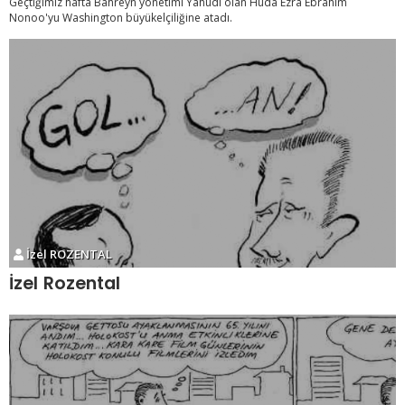
Geçtiğimiz hafta Bahreyn yönetimi Yahudi olan Huda Ezra Ebrahim
Nonoo'yu Washington büyükelçiliğine atadı.
İzel ROZENTAL
İzel Rozental