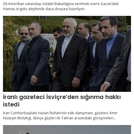
26 Amerikan vatandaşı Adalet Bakanlığına verilmek üzere Gazze’deki
Hamas örgütü aleyhinde dava dosyası hazırlıyor.
İranlı gazeteci İsviçre’den sığınma hakkı
istedi
İran Cumhurbaşkanı Hasan Ruhani’nin eski danışmanı, gazeteci Amir
Hüseyin Motahgi, dünya güçleri ile Tahran arasındaki görüşmeleri...