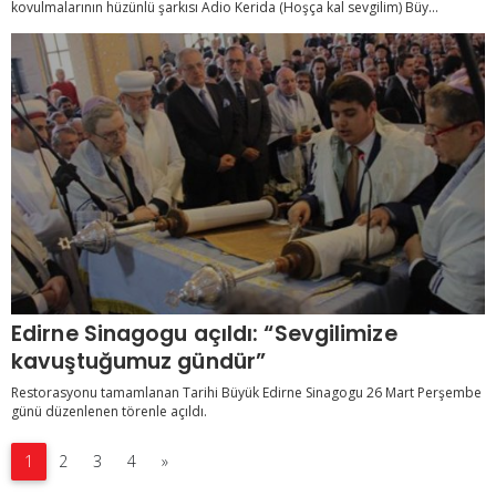
kovulmalarının hüzünlü şarkısı Adio Kerida (Hoşça kal sevgilim) Büy...
Edirne Sinagogu açıldı: “Sevgilimize
kavuştuğumuz gündür”
Restorasyonu tamamlanan Tarihi Büyük Edirne Sinagogu 26 Mart Perşembe
günü düzenlenen törenle açıldı.
1
2
3
4
»