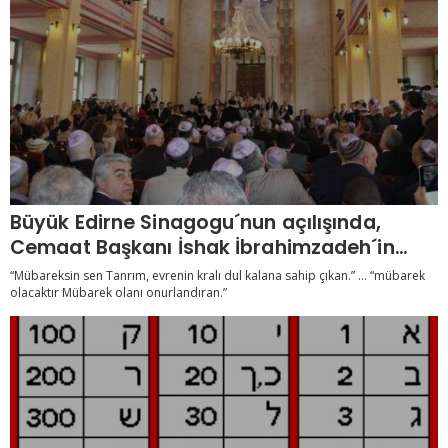
Büyük Edirne Sinagogu´nun açılışında,
Cemaat Başkanı İshak İbrahimzadeh´in
konuşmasının tam metni
“Mübareksin sen Tanrım, evrenin kralı dul kalana sahip çıkan.” ... “mübarek
olacaktır Mübarek olanı onurlandıran.”