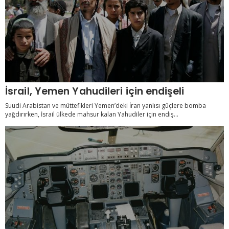
İsrail, Yemen Yahudileri için endişeli
Suudi Arabistan ve müttefikleri Yemen’deki İran yanlısı güçlere bomba
yağdırırken, İsrail ülkede mahsur kalan Yahudiler için endiş...