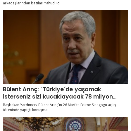
arkadaşlarından bazıları Yahudi idi.
Bülent Arınç: "Türkiye´de yaşamak
isterseniz sizi kucaklayacak 78 milyon
insan var"
Başbakan Yardımcısı Bülent Arınç´ın 26 Mart´ta Edirne Sinagogu açılış
töreninde yaptığı konuşma: