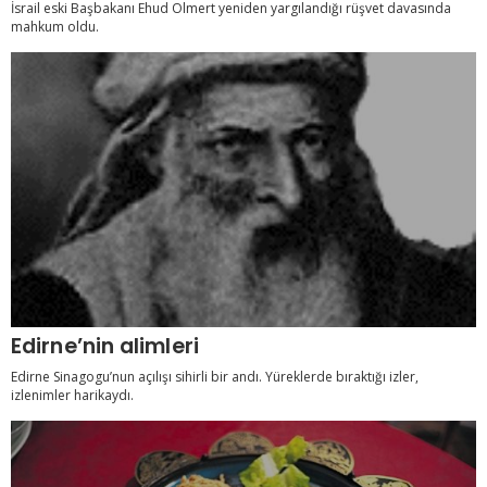
İsrail eski Başbakanı Ehud Olmert yeniden yargılandığı rüşvet davasında
mahkum oldu.
Edirne’nin alimleri
Edirne Sinagogu’nun açılışı sihirli bir andı. Yüreklerde bıraktığı izler,
izlenimler harikaydı.