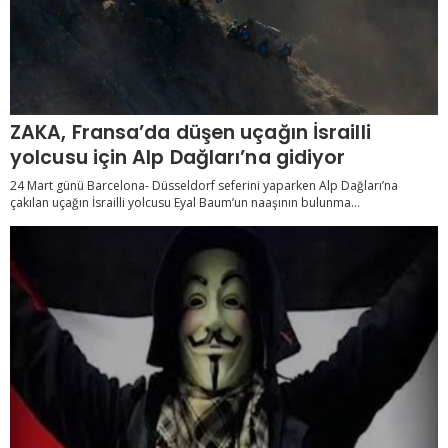
ZAKA, Fransa’da düşen uçağın İsrailli
yolcusu için Alp Dağları’na gidiyor
24 Mart günü Barcelona- Düsseldorf seferini yaparken Alp Dağları’na
çakılan uçağın İsrailli yolcusu Eyal Baum’un naaşının bulunma...