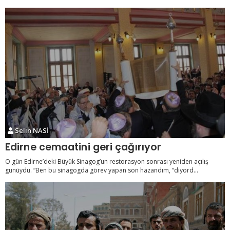
Selin NASİ
Edirne cemaatini geri çağırıyor
O gün Edirne’deki Büyük Sinagog’un restorasyon sonrası yeniden açılış
günüydü. “Ben bu sinagogda görev yapan son hazandım, “diyord...