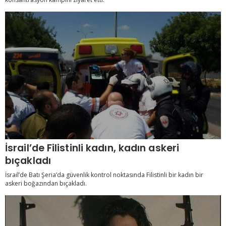
İsrail’de Filistinli kadın, kadın askeri
bıçakladı
İsrail’de Batı Şeria’da güvenlik kontrol noktasında Filistinli bir kadın bir
askeri boğazından bıçakladı.