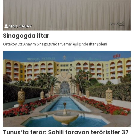
Mois GABAY
Sinagogda iftar
Ortaköy Etz Ahayim Sinagogu’nda “Sema” eşliğinde iftar şöleni
Tunus’ta terör: Sahili tarayan teröristler 37