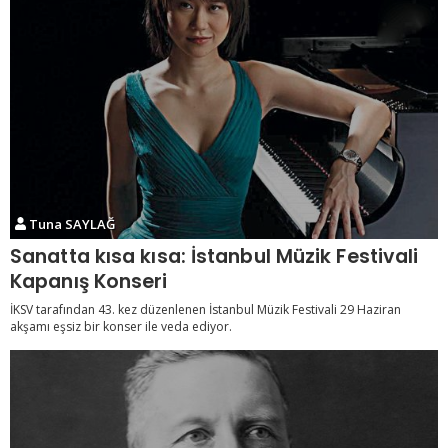
Tuna SAYLAĞ
Sanatta kısa kısa: İstanbul Müzik Festivali
Kapanış Konseri
İKSV tarafından 43. kez düzenlenen İstanbul Müzik Festivali 29 Haziran
akşamı eşsiz bir konser ile veda ediyor.