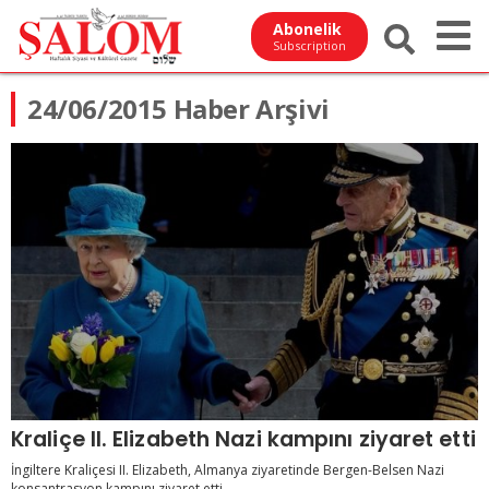
Abonelik
Subscription
24/06/2015 Haber Arşivi
Kraliçe II. Elizabeth Nazi kampını ziyaret etti
İngiltere Kraliçesi II. Elizabeth, Almanya ziyaretinde Bergen-Belsen Nazi
konsantrasyon kampını ziyaret etti.