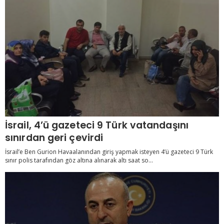
İsrail, 4’ü gazeteci 9 Türk vatandaşını
sınırdan geri çevirdi
İsrail’e Ben Gurion Havaalanından giriş yapmak isteyen 4’ü gazeteci 9 Türk
sınır polis tarafından göz altına alınarak altı saat so...