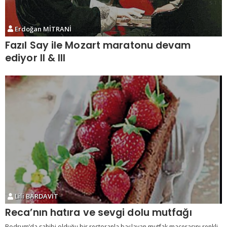
Erdoğan MİTRANİ
Fazıl Say ile Mozart maratonu devam
ediyor II & III
Lili BARDAVİT
Reca’nın hatıra ve sevgi dolu mutfağı
Bodrum’da sahibi olduğu bir restoranla başlayan mutfak macerasını renkli