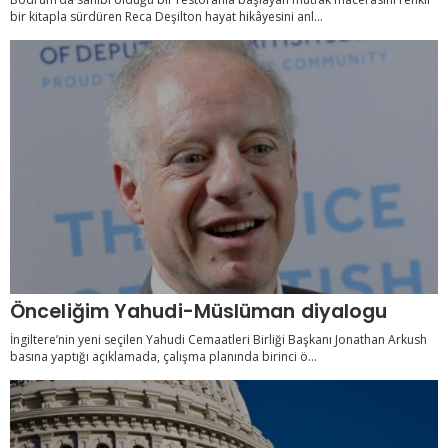
bir kitapla sürdüren Reca Deşilton hayat hikâyesini anl...
Önceliğim Yahudi-Müslüman diyalogu
İngiltere’nin yeni seçilen Yahudi Cemaatleri Birliği Başkanı Jonathan Arkush
basına yaptığı açıklamada, çalışma planında birinci ö...