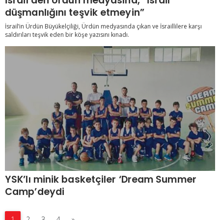
İsrail’den Ürdün medyasına, “İsrail
düşmanlığını teşvik etmeyin”
İsrail’in Ürdün Büyükelçiliği, Ürdün medyasında çıkan ve İsraillilere karşı
saldırıları teşvik eden bir köşe yazısını kınadı.
YSK’lı minik basketçiler ‘Dream Summer
Camp’deydi
1
2
3
4
»