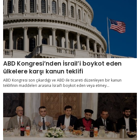
ABD Kongresi’nden İsrail’i boykot eden
ülkelere karşı kanun teklifi
ABD Kongresi son çıkardığı ve ABD ile ticareti düzenleyen bir kanun
teklifinin maddeleri arasına İsrail’i boykot eden veya etmey...