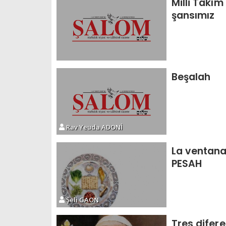
Milli Takım
şansımız
Beşalah
Rav Yeuda ADONİ
La ventana
PESAH
Şeli GAON
Tres difere