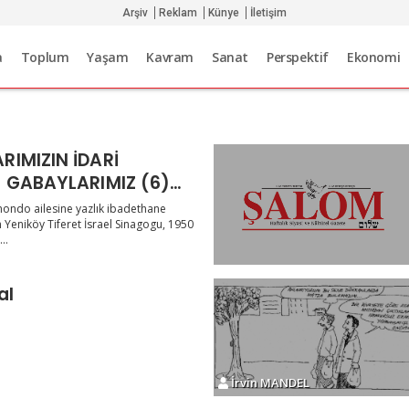
Arşiv
Reklam
Künye
İletişim
a
Toplum
Yaşam
Kavram
Sanat
Perspektif
Ekonomi
IMIZIN İDARİ
; GABAYLARIMIZ (6)
inagogu´nun başarılı
mondo ailesine yazlık ibadethane
n Yeniköy Tiferet İsrael Sinagogu, 1950
..
al
İrvin MANDEL