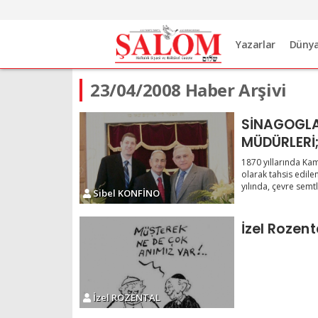
Yazarlar
Düny
23/04/2008 Haber Arşivi
SİNAGOGLAR
MÜDÜRLERİ
/Yeniköy S
1870 yıllarında Ka
gabayları
olarak tahsis edile
yılında, çevre semtl.
Sibel KONFİNO
İzel Rozent
İzel ROZENTAL