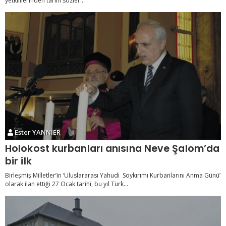
yetkililerinden tarihi sözler...
Ester YANNİER
Holokost kurbanları anısına Neve Şalom’da
bir ilk
Birleşmiş Milletler’in ‘Uluslararası Yahudi Soykırımı Kurbanlarını Anma Günü’
olarak ilan ettiği 27 Ocak tarihi, bu yıl Türk...