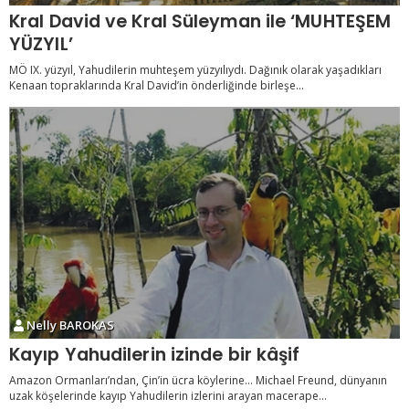
Kral David ve Kral Süleyman ile ‘MUHTEŞEM
YÜZYIL’
MÖ IX. yüzyıl, Yahudilerin muhteşem yüzyılıydı. Dağınık olarak yaşadıkları
Kenaan topraklarında Kral David’in önderliğinde birleşe...
Nelly BAROKAS
Kayıp Yahudilerin izinde bir kâşif
Amazon Ormanları’ndan, Çin’in ücra köylerine… Michael Freund, dünyanın
uzak köşelerinde kayıp Yahudilerin izlerini arayan macerape...