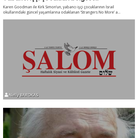
Karen Goodman ile Kirk Simon’un, yabancı işçi çocuklarının İsrail
okullarındaki güncel yaşamlarına odaklanan ‘Strangers No More’ a...
Nelly BAROKAS