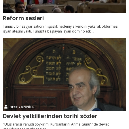
Reform sesleri
Tunuslu bir seyyar satıcının işsizlik nedeniyle kendini yakarak öldürmesi
isyan ateşini yaktı. Tunus’ta başlayan isyan domino etki...
Ester YANNİER
Devlet yetkililerinden tarihi sözler
"Uluslararsı Yahudi Soykırımı Kurbanlarını Anma Günü"nde devlet