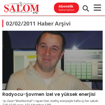
Abonelik
Subscription
02/02/2011 Haber Arşivi
Radyocu-Şovmen İzel ve yüksek enerjisi
<p class="MsoNormal"><span>İzel, müthiş enerjisiyle hafta içi her sabah
7.00-10.00 arası, 102.4 Number 1 FM’...