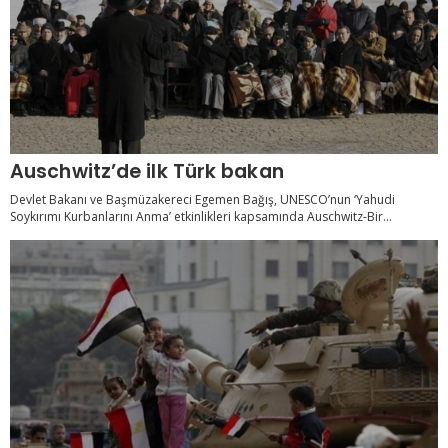
Auschwitz’de ilk Türk bakan
Devlet Bakanı ve Başmüzakereci Egemen Bağış, UNESCO’nun ‘Yahudi
Soykırımı Kurbanlarını Anma’ etkinlikleri kapsamında Auschwitz-Bir...