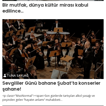
Bir mutfak, dünya kültür mirası kabul
edilince…
TUNA SAYLAĞ
Sevgililer Günü bahane Şubat’ta konserler
şahane!
<p class="MsoNormal"><span>Son günlerde tartışılan alkol yasağı ve
peşinden gelen “hayatın anlamı” muhabbeti...