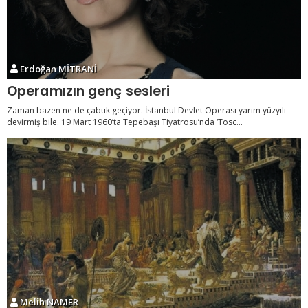
Erdoğan MİTRANİ
Operamızın genç sesleri
Zaman bazen ne de çabuk geçiyor. İstanbul Devlet Operası yarım yüzyılı
devirmiş bile. 19 Mart 1960’ta Tepebaşı Tiyatrosu’nda ‘Tosc...
Melih NAMER