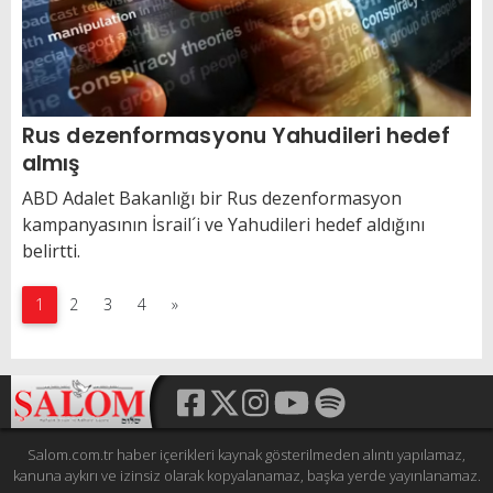
Rus dezenformasyonu Yahudileri hedef
almış
ABD Adalet Bakanlığı bir Rus dezenformasyon
kampanyasının İsrail´i ve Yahudileri hedef aldığını
belirtti.
1
2
3
4
»
Salom.com.tr haber içerikleri kaynak gösterilmeden alıntı yapılamaz,
kanuna aykırı ve izinsiz olarak kopyalanamaz, başka yerde yayınlanamaz.