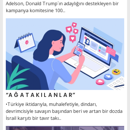
Adelson, Donald Trump´ın adaylığını destekleyen bir
kampanya komitesine 100...
“A Ğ A T A K I L A N L A R”
•Türkiye iktidarıyla, muhalefetiyle, dindarı,
devrimcisiyle savaşın başından beri ve artan bir dozda
İsrail karşıtı bir tavır takı...