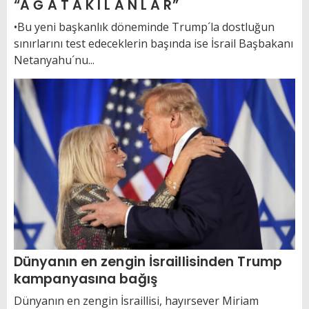
“A Ğ A T A K I L A N L A R”
•Bu yeni başkanlık döneminde Trump´la dostluğun
sınırlarını test edeceklerin başında ise İsrail Başbakanı
Netanyahu´nu...
Dünyanın en zengin İsraillisinden Trump
kampanyasına bağış
Dünyanın en zengin İsraillisi, hayırsever Miriam