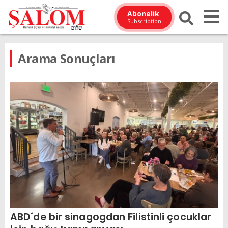
Abonelik
Subscription
Arama Sonuçları
ABD´de bir sinagogdan Filistinli çocuklar